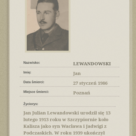
LEWANDOWSKI
Nazwisko:
Jan
Imię:
27 styczeń 1986
Data śmierci:
Poznań
Miejsce śmierci:
Życiorys:
Jan Julian Lewandowski urodził się 13
lutego 1913 roku w Szczypiornie koło
Kalisza jako syn Wacława i Jadwigi z
Podczaskich. W roku 1939 ukończył