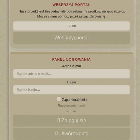
WESPRZYJ PORTAL
Nasz projekt jest bezpłatny, ale potrzebujemy środków na jego rozwój.
Możesz nam pomóc, przekazując darowiznę:
Wesprzyj portal
PANEL LOGOWANIA
Adres e-mail
Hasło
Zapamiętaj mnie
Resetowanie hasła
Pomoc
Zaloguj się
Utwórz konto