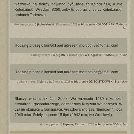
Nazwisko na tablicy powinno być Tadeusz Kołodziński, a nie
Kolodziński. Wysyłam $200, żeby to poprawić. Jerzy Kołodziński,
bratanek Tadeusza.
dodany przez:
jkolodzinski
, 22 czerwca 2026
w biogramie KOŁODZIŃSKI Tadeusz
Jan
Rodzinę proszę o kontakt pod adresem morgoth.be@gmail.com
dodany przez:
Morgoth
, 7 marca 2026
w biogramie STADAJCZUK Jan
Rodzinę proszę o kontakt pod adresem morgoth.be@gmail.com
dodany przez:
Morgoth
, 7 marca 2026
w biogramie DZIECIĘTKOWSKI Stanisław
Starszy wachmistrz Jan Sobik. We wrześniu 1939 roku szef
szwadronu gospodarczego, odznaczony Krzyżem Walecznych. W
czasie okupacji w konspiracji. Aresztowany przez Niemców 4 lipca
1940 roku. Ścięty toporem 15 lipca 1942 roku we Wrocławiu.
dodany przez:
Pepson
, 15 lutego 2026
w biogramie SOBIK Jan