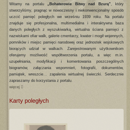
Witamy na portalu
„Bohaterowie Bitwy nad Bzurą”
, który
stworzyliśmy, pragnąc w nowoczesny i niekonwencjonalny sposób
uczcić pamięć poległych we wrześniu 1939 roku. Na portalu
znajduje się profesjonalna, multimedialna i interaktywna baza
danych poległych z wyszukiwarką, wirtualna ściana pamięci z
nazwiskami ofiar walk, galerie cmentarzy, kwater i mogił wojennych,
pomników i miejsc pamięci narodowej oraz jednostek wojskowych
biorących udział w walkach. Zarejestrowanym użytkownikom
oferujemy możliwość współtworzenia portalu, a więc m.in.
uzupełniania, modyfikacji i komentowania poszczególnych
biogramów, załączania wspomnień, fotografii, dokumentów,
pamiątek, wreszcie… zapalenia wirtualnej świeczki. Serdecznie
zapraszamy do korzystania z portalu.
więcej
Karty poległych