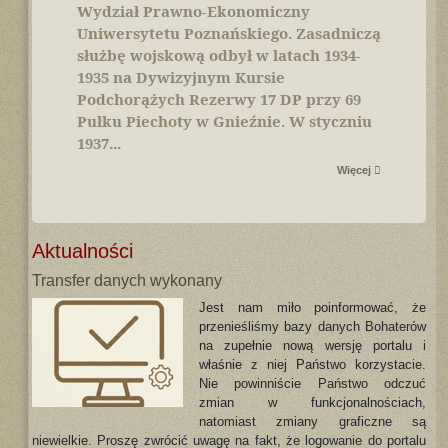
Wydział Prawno-Ekonomiczny
Uniwersytetu Poznańskiego. Zasadniczą
służbę wojskową odbył w latach 1934-
1935 na Dywizyjnym Kursie
Podchorążych Rezerwy 17 DP przy 69
Pułku Piechoty w Gnieźnie. W styczniu
1937...
Więcej
Aktualności
Transfer danych wykonany
Jest nam miło poinformować, że
przenieśliśmy bazy danych Bohaterów
na zupełnie nową wersję portalu i
właśnie z niej Państwo korzystacie.
Nie powinniście Państwo odczuć
zmian w funkcjonalnościach,
natomiast zmiany graficzne są
niewielkie. Proszę zwrócić uwagę na fakt, że logowanie do portalu