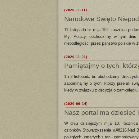
(2020-11-11)
Narodowe Święto Niepodl
11 listopada br. mija 102. rocznica po
My, Polacy, obchodzimy w tym dniu c
niepodległości przez państwo polskie w 19
(2020-11-01)
Pamiętajmy o tych, którzy
1 i 2 listopada br. obchodzimy Uroczys
zapominajmy o tych, którzy przelali s
kiedy w związku z decyzją o zamknięciu
(2020-09-14)
Nasz portal ma dziesięć l
W dniu dzisiejszym mija 10. rocznica o
członków Stowarzyszenia &#8216;Nad B
poległych, zmarłych z ran i zamordowany