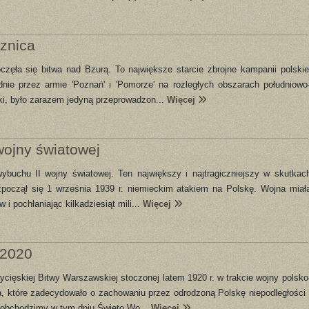
cznica
oczęła się bitwa nad Bzurą. To największe starcie zbrojne kampanii polskie
dnie przez armie 'Poznań' i 'Pomorze' na rozległych obszarach południowo
i, było zarazem jedyną przeprowadzon...
Więcej
wojny światowej
ybuchu II wojny światowej. Ten największy i najtragiczniejszy w skutkac
ozpoczął się 1 września 1939 r. niemieckim atakiem na Polskę. Wojna miał
 i pochłaniając kilkadziesiąt mili...
Więcej
-2020
wycięskiej Bitwy Warszawskiej stoczonej latem 1920 r. w trakcie wojny polsko
a, które zadecydowało o zachowaniu przez odrodzoną Polskę niepodległości 
 obchodzimy w tym dniu Święto Wo...
Więcej