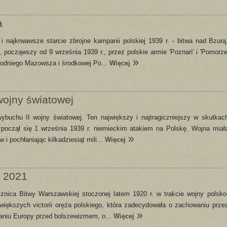
a
i najkrwawsze starcie zbrojne kampanii polskiej 1939 r. - bitwa nad Bzurą
, począwszy od 9 września 1939 r., przez polskie armie 'Poznań' i 'Pomorze
hodniego Mazowsza i środkowej Po...
Więcej
wojny światowej
ybuchu II wojny światowej. Ten największy i najtragiczniejszy w skutkac
ozpoczął się 1 września 1939 r. niemieckim atakiem na Polskę. Wojna miał
 i pochłaniając kilkadziesiąt mili...
Więcej
o 2021
cznica Bitwy Warszawskiej stoczonej latem 1920 r. w trakcie wojny polsko
ajwiększych victorii oręża polskiego, która zadecydowała o zachowaniu prze
waniu Europy przed bolszewizmem, o...
Więcej