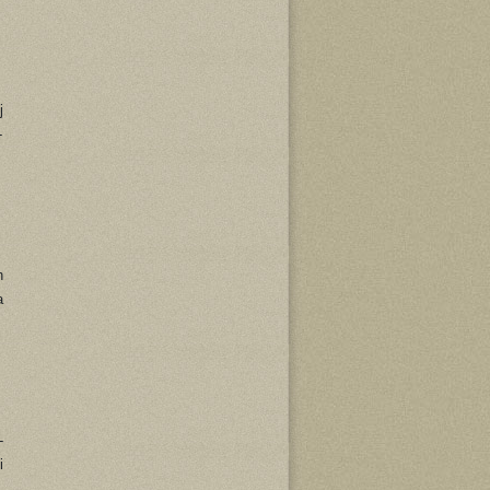
j
-
h
a
-
i