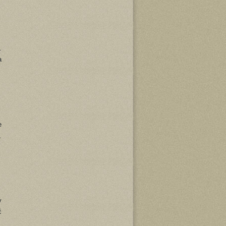
.
a
e
,
y
ć