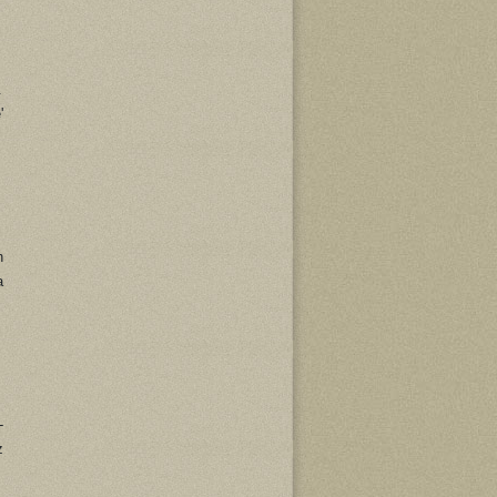
.
'
h
a
-
z