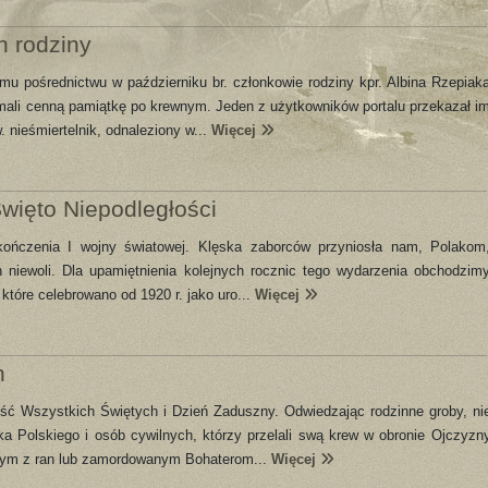
h rodziny
mu pośrednictwu w październiku br. członkowie rodziny kpr. Albina Rzepiak
ymali cenną pamiątkę po krewnym. Jeden z użytkowników portalu przekazał i
 nieśmiertelnik, odnaleziony w...
Więcej
ięto Niepodległości
akończenia I wojny światowej. Klęska zaborców przyniosła nam, Polakom
h niewoli. Dla upamiętnienia kolejnych rocznic tego wydarzenia obchodzim
które celebrowano od 1920 r. jako uro...
Więcej
h
ość Wszystkich Świętych i Dzień Zaduszny. Odwiedzając rodzinne groby, ni
a Polskiego i osób cywilnych, którzy przelali swą krew w obronie Ojczyzn
rłym z ran lub zamordowanym Bohaterom...
Więcej