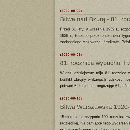
(2020-09-09)
Bitwa nad Bzurą - 81. ro
Przed 81 laty, 9 września 1939 r., rozp
1939 r., toczone przez blisko dwa tygo
zachodniego Mazowsza i środkowej Polsk
(2020-09-01)
81. rocznica wybuchu II 
W dniu dzisiejszym mija 81. rocznica w
konflikt zbrojny w dziejach ludzkości r
potrwać 6 długich lat, angażując 61 państw
(2020-08-15)
Bitwa Warszawska 1920
15 sierpnia br. przypada 100. rocznica z
radzieckiej. Na pamiątkę tego wydarzeni
uratowaniu Europy przed bolszewizmem,