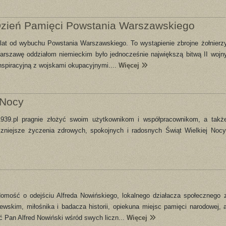
zień Pamięci Powstania Warszawskiego
7 lat od wybuchu Powstania Warszawskiego. To wystąpienie zbrojne żołnierz
arszawę oddziałom niemieckim było jednocześnie największą bitwą II wojn
nspiracyjną z wojskami okupacyjnymi....
Więcej
 Nocy
e1939.pl pragnie złożyć swoim użytkownikom i współpracownikom, a takż
czniejsze życzenia zdrowych, spokojnych i radosnych Świąt Wielkiej Nocy
mość o odejściu Alfreda Nowińskiego, lokalnego działacza społecznego 
skim, miłośnika i badacza historii, opiekuna miejsc pamięci narodowej, 
ć Pan Alfred Nowiński wśród swych liczn...
Więcej