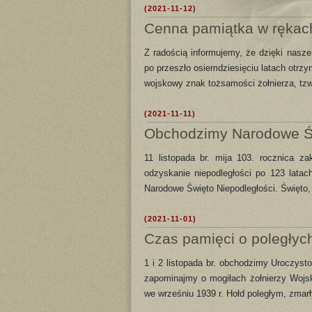
(2021-11-12)
Cenna pamiątka w rękac
Z radością informujemy, że dzięki nasze
po przeszło osiemdziesięciu latach otrz
wojskowy znak tożsamości żołnierza, tzw.
(2021-11-11)
Obchodzimy Narodowe Św
11 listopada br. mija 103. rocznica z
odzyskanie niepodległości po 123 latac
Narodowe Święto Niepodległości. Święto, 
(2021-11-01)
Czas pamięci o poległyc
1 i 2 listopada br. obchodzimy Uroczyst
zapominajmy o mogiłach żołnierzy Wojsk
we wrześniu 1939 r. Hołd poległym, zma