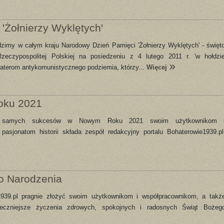
'Żołnierzy Wyklętych'
odzimy w całym kraju Narodowy Dzień Pamięci 'Żołnierzy Wyklętych' - święt
eczypospolitej Polskiej na posiedzeniu z 4 lutego 2011 r. 'w hołdzi
aterom antykomunistycznego podziemia, którzy...
Więcej
oku 2021
 i samych sukcesów w Nowym Roku 2021 swoim użytkownikom 
asjonatom historii składa zespół redakcyjny portalu Bohaterowie1939.pl
o Narodzenia
e1939.pl pragnie złożyć swoim użytkownikom i współpracownikom, a takż
rdeczniejsze życzenia zdrowych, spokojnych i radosnych Świąt Bożeg