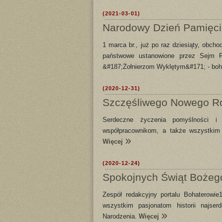
(2021-03-01)
Narodowy Dzień Pamięci 
1 marca br., już po raz dziesiąty, obch
państwowe ustanowione przez Sejm Rz
&#187;Żołnierzom Wyklętym&#171; - boh
(2020-12-31)
Szczęśliwego Nowego R
Serdeczne życzenia pomyślności
współpracownikom, a także wszystkim p
Więcej
(2020-12-24)
Spokojnych Świąt Bożeg
Zespół redakcyjny portalu Bohaterowi
wszystkim pasjonatom historii najse
Narodzenia.
Więcej