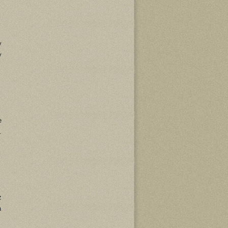
y
y
e
.
z
a