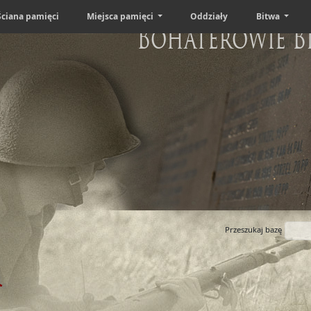
Ściana pamięci
Miejsca pamięci
Oddziały
Bitwa
Bohaterowie B
Przeszukaj bazę
i