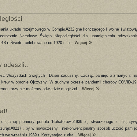
egłości
dpisania układu rozejmowego w Compi&#232;gne kończącego I wojnę światową
orocznie Narodowe Święto Niepodległości dla upamiętnienia odzyskani
18 r. Święto, celebrowane od 1920 r. ja...
Więcej
 odeszli...
tość Wszystkich Świętych i Dzień Zaduszny. Czcząc pamięć o zmarłych, ni
wą krew w obronie Ojczyzny. W trudnym okresie pandemii choroby COVID-19
 cmentarzy nie możemy odwiedzić mogił żoł...
Więcej
at!
ficjalnej premiery portalu 'Bohaterowie1939.pl', stworzonego z inicjatyw
zurą&#8217;, by w nowoczesny i niekonwencjonalny sposób uczcić pamię
ch we wrześniu 1939 r. Korzystając z oka...
Więcej