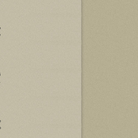
o
e
i
.
e
o