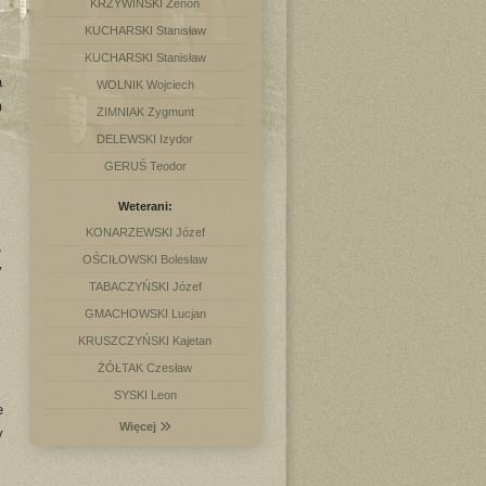
KRZYWIŃSKI Zenon
KUCHARSKI Stanisław
KUCHARSKI Stanisław
a
WOLNIK Wojciech
m
ZIMNIAK Zygmunt
DELEWSKI Izydor
GERUŚ Teodor
Weterani:
KONARZEWSKI Józef
,
OŚCIŁOWSKI Bolesław
y
TABACZYŃSKI Józef
GMACHOWSKI Lucjan
KRUSZCZYŃSKI Kajetan
ŻÓŁTAK Czesław
SYSKI Leon
e
Więcej
y