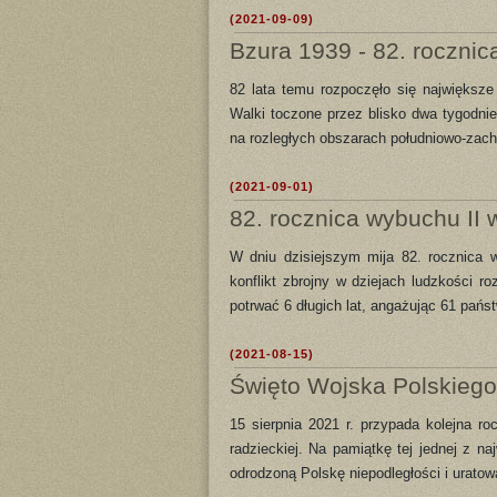
(2021-09-09)
Bzura 1939 - 82. rocznic
82 lata temu rozpoczęło się największe 
Walki toczone przez blisko dwa tygodnie
na rozległych obszarach południowo-zac
(2021-09-01)
82. rocznica wybuchu II 
W dniu dzisiejszym mija 82. rocznica w
konflikt zbrojny w dziejach ludzkości r
potrwać 6 długich lat, angażując 61 państw
(2021-08-15)
Święto Wojska Polskieg
15 sierpnia 2021 r. przypada kolejna ro
radzieckiej. Na pamiątkę tej jednej z n
odrodzoną Polskę niepodległości i urato