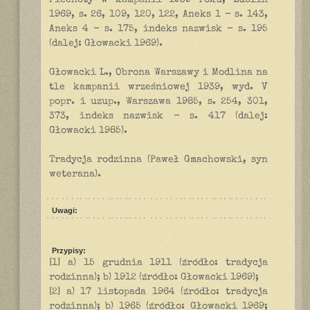
Piechoty w kampanii 1939 roku, Lublin
1969, s. 26, 109, 120, 122, Aneks 1 - s. 143,
Aneks 4 - s. 175, indeks nazwisk - s. 195
(dalej: Głowacki 1969).
Głowacki L., Obrona Warszawy i Modlina na
tle kampanii wrześniowej 1939, wyd. V
popr. i uzup., Warszawa 1985, s. 254, 301,
373, indeks nazwisk - s. 417 (dalej:
Głowacki 1985).
Tradycja rodzinna (Paweł Gmachowski, syn
weterana).
Uwagi:
Przypisy:
[1] a) 15 grudnia 1911 (źródło: tradycja
rodzinna); b) 1912 (źródło: Głowacki 1969);
[2] a) 17 listopada 1964 (źródło: tradycja
rodzinna); b) 1965 (źródło: Głowacki 1969;