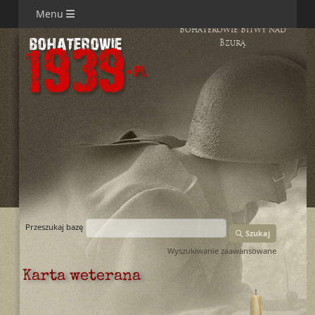
Menu
Bohaterowie Bitwy nad
Bzurą
Przeszukaj bazę
Szukaj
Wyszukiwanie zaawansowane
Karta weterana