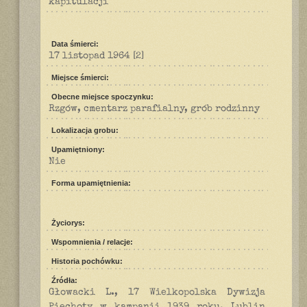
kapitulacji
Data śmierci:
17 listopad 1964
[2]
Miejsce śmierci:
Obecne miejsce spoczynku:
Rzgów, cmentarz parafialny, grób rodzinny
Lokalizacja grobu:
Upamiętniony:
Nie
Forma upamiętnienia:
Życiorys:
Wspomnienia / relacje:
Historia pochówku:
Źródła:
Głowacki L., 17 Wielkopolska Dywizja