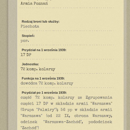
Armia Poznań
Rodzaj broni lub służby:
Piechota
Stopień:
por.
Przydział na 1 września 1939:
17 DP
Jednostka:
72 komp. kolarzy
Funkcja na 1 września 1939:
dowódca 72 komp. kolarzy
Przydział po 1 września 1939:
część 72 komp. kolarzy ze Zgrupowania
części 17 DP w składzie armii "Warszawa"
(Grupa "Palmiry"); 56 pp w składzie armii
"Warszawa" (od 22 IX, obrona Warszawy,
odcinek "Warszawa-Zachód", pododcinek
"Zachód")