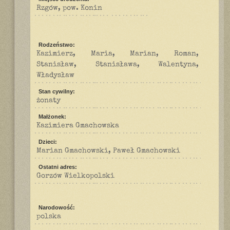
Rzgów, pow. Konin
Rodzeństwo:
Kazimierz, Maria, Marian, Roman,
Stanisław, Stanisława, Walentyna,
Władysław
Stan cywilny:
żonaty
Małżonek:
Kazimiera Gmachowska
Dzieci:
Marian Gmachowski, Paweł Gmachowski
Ostatni adres:
Gorzów Wielkopolski
Narodowość:
polska