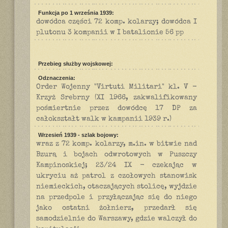
Funkcja po 1 września 1939:
dowódca części 72 komp. kolarzy; dowódca I
plutonu 3 kompanii w I batalionie 56 pp
Przebieg służby wojskowej:
Odznaczenia:
Order Wojenny "Virtuti Militari" kl. V -
Krzyż Srebrny (XI 1966, zakwalifikowany
pośmiertnie przez dowódcę 17 DP za
całokształt walk w kampanii 1939 r.)
Wrzesień 1939 - szlak bojowy:
wraz z 72 komp. kolarzy, m.in. w bitwie nad
Bzurą i bojach odwrotowych w Puszczy
Kampinoskiej; 23/24 IX - czekając w
ukryciu aż patrol z czołowych stanowisk
niemieckich, otaczających stolicę, wyjdzie
na przedpole i przyłączając się do niego
jako ostatni żołnierz, przedarł się
samodzielnie do Warszawy, gdzie walczył do