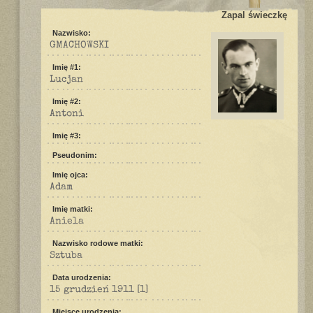
Zapal świeczkę
Nazwisko:
GMACHOWSKI
Imię #1:
Lucjan
Imię #2:
Antoni
Imię #3:
Pseudonim:
Imię ojca:
Adam
Imię matki:
Aniela
Nazwisko rodowe matki:
Sztuba
Data urodzenia:
15 grudzień 1911
[1]
Miejsce urodzenia: