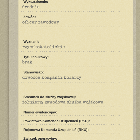
Wykształcenie:
średnie
Zawód:
oficer zawodowy
Wyznanie:
rzymskokatolickie
Tytuł naukowy:
brak
Stanowisko:
dowódca kompanii kolarzy
Stosunek do służby wojskowej:
żołnierz, zawodowa służba wojskowa
Numer ewidencyjny:
Powiatowa Komenda Uzupełnień (PKU):
Rejonowa Komenda Uzupełnień (RKU):
Związek operacyjny: