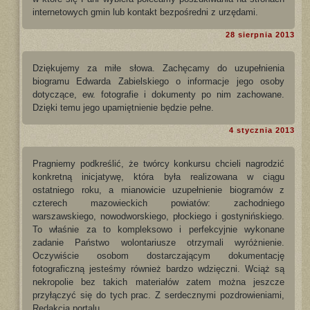
internetowych gmin lub kontakt bezpośredni z urzędami.
28 sierpnia 2013
Dziękujemy za miłe słowa. Zachęcamy do uzupełnienia
biogramu Edwarda Zabielskiego o informacje jego osoby
dotyczące, ew. fotografie i dokumenty po nim zachowane.
Dzięki temu jego upamiętnienie będzie pełne.
4 stycznia 2013
Pragniemy podkreślić, że twórcy konkursu chcieli nagrodzić
konkretną inicjatywę, która była realizowana w ciągu
ostatniego roku, a mianowicie uzupełnienie biogramów z
czterech mazowieckich powiatów: zachodniego
warszawskiego, nowodworskiego, płockiego i gostynińskiego.
To właśnie za to kompleksowo i perfekcyjnie wykonane
zadanie Państwo wolontariusze otrzymali wyróżnienie.
Oczywiście osobom dostarczającym dokumentację
fotograficzną jesteśmy również bardzo wdzięczni. Wciąż są
nekropolie bez takich materiałów zatem można jeszcze
przyłączyć się do tych prac. Z serdecznymi pozdrowieniami,
Redakcja portalu.