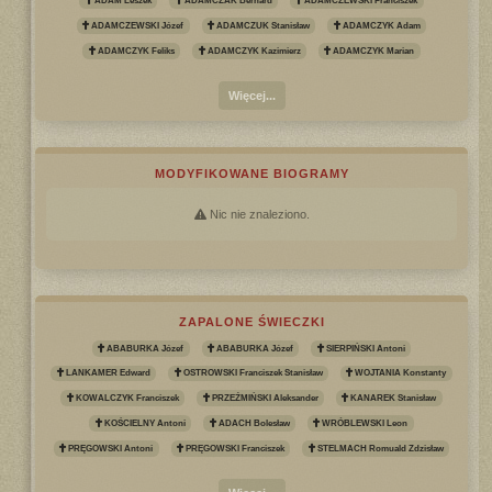
ADAM Leszek
ADAMCZAK Bernard
ADAMCZEWSKI Franciszek
ADAMCZEWSKI Józef
ADAMCZUK Stanisław
ADAMCZYK Adam
ADAMCZYK Feliks
ADAMCZYK Kazimierz
ADAMCZYK Marian
Więcej...
MODYFIKOWANE BIOGRAMY
Nic nie znaleziono.
ZAPALONE ŚWIECZKI
ABABURKA Józef
ABABURKA Józef
SIERPIŃSKI Antoni
LANKAMER Edward
OSTROWSKI Franciszek Stanisław
WOJTANIA Konstanty
KOWALCZYK Franciszek
PRZEŹMIŃSKI Aleksander
KANAREK Stanisław
KOŚCIELNY Antoni
ADACH Bolesław
WRÓBLEWSKI Leon
PRĘGOWSKI Antoni
PRĘGOWSKI Franciszek
STELMACH Romuald Zdzisław