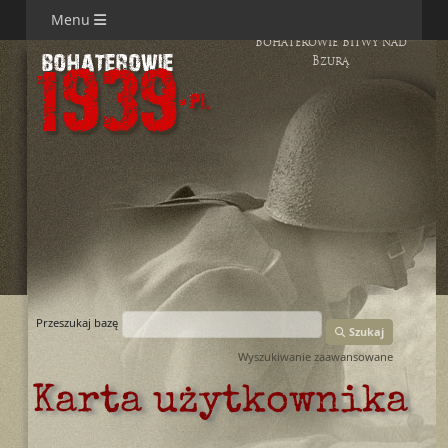
Menu
Bohaterowie Bitwy nad
Bzurą
Przeszukaj bazę
Szukaj
Wyszukiwanie zaawansowane
Karta użytkownika