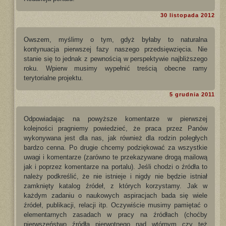
30 listopada 2012
Owszem, myślimy o tym, gdyż byłaby to naturalna
kontynuacja pierwszej fazy naszego przedsięwzięcia. Nie
stanie się to jednak z pewnością w perspektywie najbliższego
roku. Wpierw musimy wypełnić treścią obecne ramy
terytorialne projektu.
5 grudnia 2011
Odpowiadając na powyższe komentarze w pierwszej
kolejności pragniemy powiedzieć, że praca przez Panów
wykonywana jest dla nas, jak również dla rodzin poległych
bardzo cenna. Po drugie chcemy podziękować za wszystkie
uwagi i komentarze (zarówno te przekazywane drogą mailową
jak i poprzez komentarze na portalu). Jeśli chodzi o źródła to
należy podkreślić, że nie istnieje i nigdy nie będzie istniał
zamknięty katalog źródeł, z których korzystamy. Jak w
każdym zadaniu o naukowych aspiracjach bada się wiele
źródeł, publikacji, relacji itp. Oczywiście musimy pamiętać o
elementarnych zasadach w pracy na źródłach (choćby
pierwszeństwo źródła pierwotnego nad wtórnym czy też