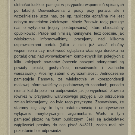
ulotności ludzkiej pamięci w przypadku wspomnień spisanych
po latach). Doświadczenia z pracy przy portalu, ale i
wcześniejsze uczą nas, że np. tabliczka epitafijna nie jest
dobrym materiałem źródłowym. Macie Panowie rację prosząc
nas o wytyczne (reguły postępowania), które obiecaliśmy
opublikować. Prace nad nimi są intensywne, lecz obecnie, jak
wielokrotnie informowaliśmy, pracujemy nad kilkoma
usprawnieniami portalu (kilka z nich już widać choćby
wspomnienia czy możliwość oglądania własnego dorobku na
portalu) oraz nad wprowadzeniem kompletnych list poległych z
kilku kolejnych powiatów (obecnie naszymi priorytetami są
powiaty płocki, gostyniński, nowodworski i zachodni
warszawski). Prosimy zatem o wyrozumiałość. Jednocześnie
pamiętajcie Panowie, że wielokrotnie w korespondencji
mailowej informowaliśmy o podstawowych zasadach, ponadto
niemal każde pole ma podpowiedzi jak je wypełniać. Zawsze
również w przypadku warunkowego przyjęcia lub odrzucenia
zmian informujemy, co było tego przyczyną. Zapewniamy, że
staramy się aby to było ostatecznością i umotywowane
wyłącznie merytorycznymi argumentami. Warto o tym
pamiętać pisząc na forum publicznym. Jeśli są jakiekolwiek
wątpliwości prosimy do nas pisać &#8211; żaden mail nie
pozostanie bez odpowiedzi.