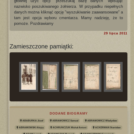
głównej użyć opcji "przeszukaj bazę danych" wpisując
nazwisko poszukiwanego żołnierza. W przypadku niepełnych
danych można kliknąć opcję "wyszukiwanie zaawansowane" a
tam jest opcja wyboru cmentarza. Mamy nadzieję, że to
pomoże. Pozdrawiamy
29 lipca 2011
Zamieszczone pamiątki:
DODANE BIOGRAMY
ABABURKA Józef
ABRAMOWICZ Samuel
ABRAMOWICZ Władysław
ABRAMOWSKI Alojzy
ACHRUNCZUK Michał Antoni
ACKERMAN Stanisław