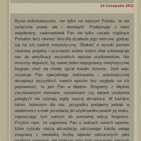
14 listopada 2011
Bycie wolontariuszem, nie tylko na naszym Portalu, to nie
wyłącznie prawa, ale i obowiązki. Podejmując z nami
współpracę, zaakceptował Pan nie tylko zasady rządzące
Portalem lecz również filozofię działania jego twórców, godząc
się na ich nadzór merytoryczny. Dbałość o wysoki poziom
naukowy projektu i uczciwość wobec rodzin ofiar zobowiązuje
nas do weryfikacji wszystkich wpisów użytkowników. Nie
możemy dopuścić, by nawet jeden niepoprawny merytorycznie
biogram choć na chwilę ujrzał światło dzienne. Jeśli więc
oczekuje Pan specjalnego traktowania i automatycznej
akceptacji wszystkich swoich wpisów bez względu na ich
poprawność, to jest Pan w błędzie. Biogramy z błędnie
zacytowanymi imionami, nazwiskami czy datami urodzenia
poległych nie zyskają nigdy naszej akceptacji. W każdym
takim, bolesnym dla nas, przypadku podajemy jednak w
wiadomości e-mail przesłanej do użytkownika powód jej braku,
zapraszając tym samym do ponownej edycji biogramu.
Przykro nam, że zapomina Pan o setkach swoich wpisów,
które zyskały naszą akceptację, odczuwając każdą uwagę
związaną z niewielką liczbą wpisów odrzuconych jako
osobistą zniewagę, nie próbując przy tym zrozumieć naszych