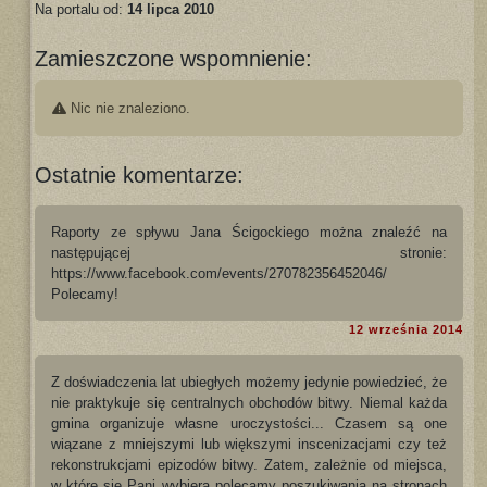
Na portalu od:
14 lipca 2010
Zamieszczone wspomnienie:
Nic nie znaleziono.
Ostatnie komentarze:
Raporty ze spływu Jana Ścigockiego można znaleźć na
następującej stronie:
https://www.facebook.com/events/270782356452046/
Polecamy!
12 września 2014
Z doświadczenia lat ubiegłych możemy jedynie powiedzieć, że
nie praktykuje się centralnych obchodów bitwy. Niemal każda
gmina organizuje własne uroczystości... Czasem są one
wiązane z mniejszymi lub większymi inscenizacjami czy też
rekonstrukcjami epizodów bitwy. Zatem, zależnie od miejsca,
w które się Pani wybiera polecamy poszukiwania na stronach