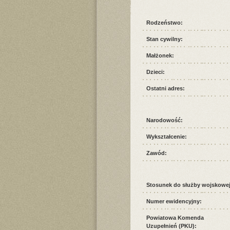
Rodzeństwo:
Stan cywilny:
Małżonek:
Dzieci:
Ostatni adres:
Narodowość:
Wykształcenie:
Zawód:
Stosunek do służby wojskowej
Numer ewidencyjny:
Powiatowa Komenda
Uzupełnień (PKU):