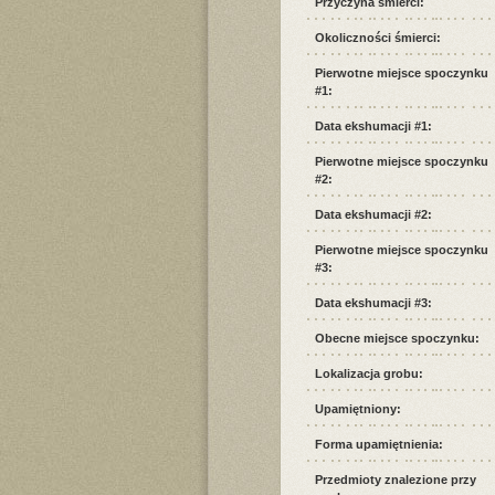
Przyczyna śmierci:
Okoliczności śmierci:
Pierwotne miejsce spoczynku
#1:
Data ekshumacji #1:
Pierwotne miejsce spoczynku
#2:
Data ekshumacji #2:
Pierwotne miejsce spoczynku
#3:
Data ekshumacji #3:
Obecne miejsce spoczynku:
Lokalizacja grobu:
Upamiętniony:
Forma upamiętnienia:
Przedmioty znalezione przy