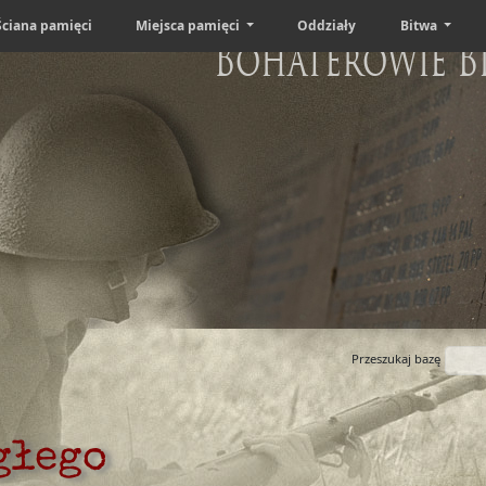
Ściana pamięci
Miejsca pamięci
Oddziały
Bitwa
Bohaterowie B
Przeszukaj bazę
głego