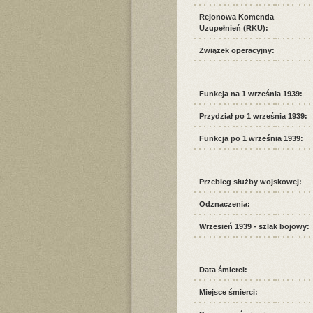
Rejonowa Komenda
Uzupełnień (RKU):
Związek operacyjny:
Funkcja na 1 września 1939:
Przydział po 1 września 1939:
Funkcja po 1 września 1939:
Przebieg służby wojskowej:
Odznaczenia:
Wrzesień 1939 - szlak bojowy:
Data śmierci:
Miejsce śmierci: