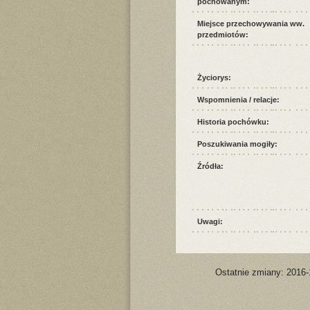
pochowanym:
Miejsce przechowywania ww.
przedmiotów:
Życiorys:
Wspomnienia / relacje:
Historia pochówku:
Poszukiwania mogiły:
Źródła:
Uwagi:
Ostatnie zmiany: 2016-