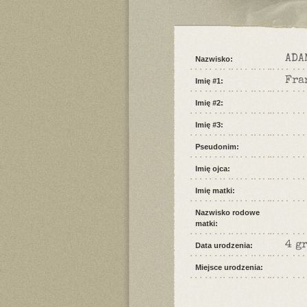
ADA
Nazwisko:
Fra
Imię #1:
Imię #2:
Imię #3:
Pseudonim:
Imię ojca:
Imię matki:
Nazwisko rodowe
matki:
4 g
Data urodzenia:
Miejsce urodzenia: