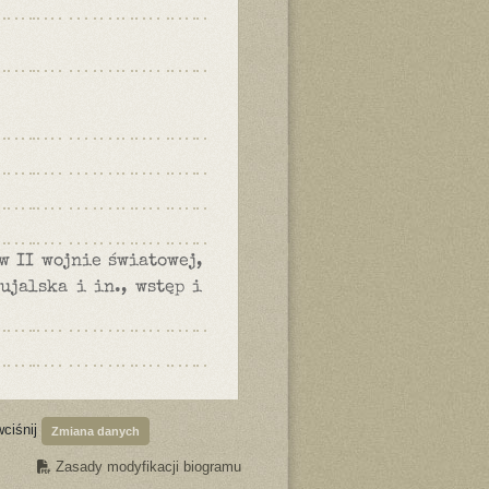
w II wojnie światowej,
ujalska i in., wstęp i
wciśnij
Zmiana danych
Zasady modyfikacji biogramu