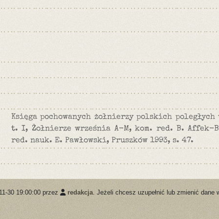
Księga pochowanych żołnierzy polskich poległych 
t. I, Żołnierze września A-M, kom. red. B. Affek-B
red. nauk. E. Pawłowski, Pruszków 1993, s. 47.
11-30 19:00:00 przez
redakcja
. Jeżeli chcesz uzupełnić lub zmienić dane 