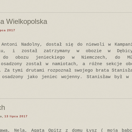
na Wielkopolska
ipca 2017
 Antoni Nadolny, dostał się do niewoli w Kampan
niu, i został zatrzymany w obozie w Dębic
ny do obozu jenieckiego w Niemczech, do M
 osadzony został w namiotach, a różne sekcje ob
. Za tymi drutami rozpoznał swojego brata Stanisł
 osadzony jako jeniec wojenny. Stanisław był w
ch
a
, 13 lipca 2017
ława, Nela, Agata Opitz z domu Łysz ( moja babc