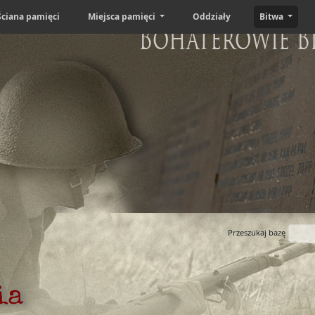
Ściana pamięci
Miejsca pamięci
Oddziały
Bitwa
Bohaterowie B
Przeszukaj bazę
ia