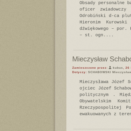
Obsady personalne b
oficer zwiadowczy
Odrobiński d-ca plu
Hieronim Kurowski
dźwiękowego – por. 
– st. ogn....
Mieczysław Schab
Zamieszczone przez:
kubus
, 26
Dotyczy:
SCHABOWSKI Mieczysła
Mieczysława Józef S
ojciec Józef Schabo
politycznym . Międ
Obywatelskim Kom
Rzeczypospolitej P
ewakuowanych z tere