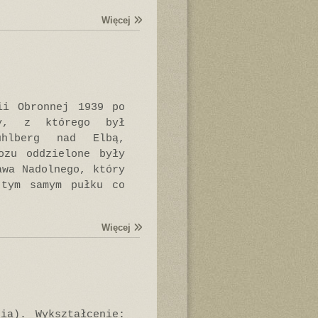
Więcej
ii Obronnej 1939 po
y, z którego był
ühlberg nad Elbą,
ozu oddzielone były
awa Nadolnego, który
 tym samym pułku co
Więcej
ia). Wykształcenie: