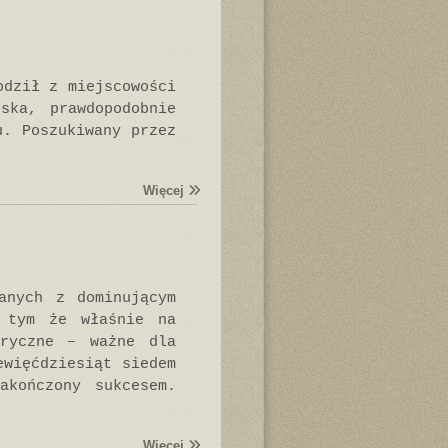
odził z miejscowości
ska, prawdopodobnie
u. Poszukiwany przez
Więcej
anych z dominującym
o tym że właśnie na
oryczne – ważne dla
ewięćdziesiąt siedem
akończony sukcesem.
Więcej