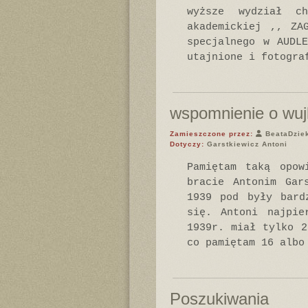
wyższe wydział c
akademickiej ,, ZA
specjalnego w AUDL
utajnione i fotogra
wspomnienie o wuj
Zamieszczone przez:
BeataDzie
Dotyczy:
Garstkiewicz Antoni
Pamiętam taką opow
bracie Antonim Gar
1939 pod były bard
się. Antoni najpie
1939r. miał tylko 2
co pamiętam 16 albo
Poszukiwania