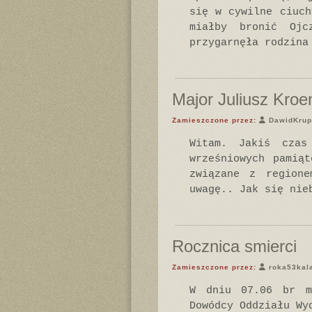
się w cywilne ciuch
miałby bronić Ojc
przygarnęła rodzina
Major Juliusz Kroen
Zamieszczone przez:
DawidKrup
Witam. Jakiś czas
wrześniowych pamią
związane z regione
uwagę.. Jak się nie
Rocznica smierci
Zamieszczone przez:
roka53kala
W dniu 07.06 br mi
Dowódcy Oddziału Wy