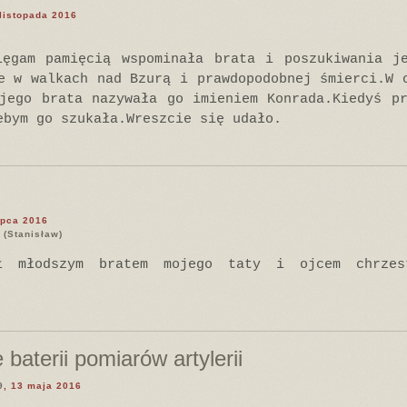
 listopada 2016
ięgam pamięcią wspominała brata i poszukiwania je
e w walkach nad Bzurą i prawdopodobnej śmierci.W 
jego brata nazywała go imieniem Konrada.Kiedyś p
ebym go szukała.Wreszcie się udało.
lipca 2016
(Stanisław)
ył młodszym bratem mojego taty i ojcem chrzes
baterii pomiarów artylerii
9
, 13 maja 2016