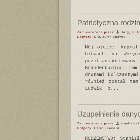
Patriotyczna rodzi
Zamieszczone przez:
Bozy
, 26 l
Dotyczy:
NADOLNY Ludwik
Mój ojciec, kapral
bitwach na Woły
przetransportowa
Brandenburgia. Tam
drutami kolczastymi
również został tam
Ludwik, b...
Uzupełnienie dany
Zamieszczone przez:
kondlewsk
Dotyczy:
ŁYSZ Leonard
RODZEŃSTWO: Stanis