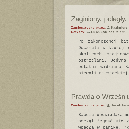
Zaginiony, poległy.
Zamieszczone przez:
Kazimierz
Dotyczy:
CZERWCZAK Kazimierz
Po zakończonej bi
Duczmala w której 
okolicach miejsco
ostrzelani. Jedyną
ostatni widziano K
niewoli niemieckiej
Prawda o Wrześni
Zamieszczone przez:
JacekJac
Babcia opowiadała m
począł żegnać się 
wpadła w panikę, "