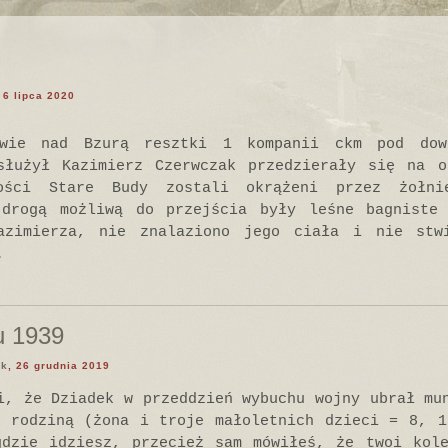
, 6 lipca 2020
twie nad Bzurą resztki 1 kompanii ckm pod dowó
służył Kazimierz Czerwczak przedzierały się na o
wości Stare Budy zostali okrążeni przez żołni
 drogą możliwą do przejścia były leśne bagniste
azimierza, nie znalaziono jego ciała i nie stw
.
u 1939
ek
, 26 grudnia 2019
i, że Dziadek w przeddzień wybuchu wojny ubrał mu
z rodziną (żona i troje małoletnich dzieci = 8, 1
gdzie idziesz, przecież sam mówiłeś, że twoi kole