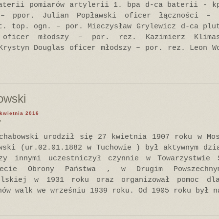
aterii pomiarów artylerii 1. bpa d-ca baterii - k
 – ppor. Julian Popławski oficer łączności – 
t. top. ogn. – por. Mieczysław Grylewicz d-ca plu
 oficer młodszy – por. rez. Kazimierz Klima
Krystyn Douglas oficer młodszy – por. rez. Leon W
owski
 kwietnia 2016
w
chabowski urodził się 27 kwietnia 1907 roku w Mo
wski (ur.02.01.1882 w Tuchowie ) był aktywnym dzi
zy innymi uczestniczył czynnie w Towarzystwie
itecie Obrony Państwa , w Drugim Powszechny
olskiej w 1931 roku oraz organizował pomoc dl
nów walk we wrześniu 1939 roku. Od 1905 roku był n