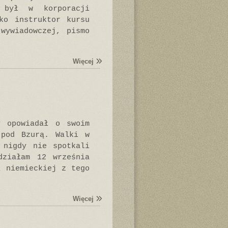
 był w korporacji
ko instruktor kursu
wywiadowczej, pismo
Więcej
y opowiadał o swoim
 pod Bzurą. Walki w
 nigdy nie spotkali
działam 12 września
i niemieckiej z tego
Więcej