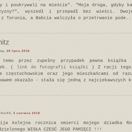
y i poukrywali na mieście". "Moja droga, gdyby k
zyzny?", wyszedł i przepadł bez wieści. Dwoj
 z Torunia, a Babcia walczyła o przetrwanie pode..
itz
op
, 28 lipca 2018
 temu przez zupełny przypadek pewna książka 
tek. (
link do fotografii książki
) Z racji tego,
m częstochowskim oraz jego mieszkańcami od raz
bawem okazało - stała się jedną z najciekawszych k
fior53
, 3 czerwca 2018
ja kolejna rocznica smierci mojego dziadka Ro
dzielonego WISŁA CZESĆ JEGO PAMIĘCI !!!