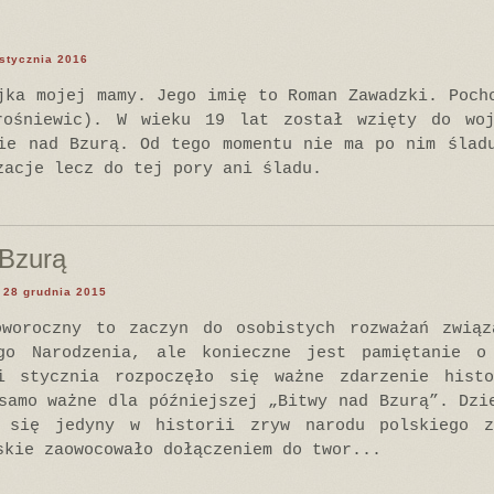
 stycznia 2016
jka mojej mamy. Jego imię to Roman Zawadzki. Poch
rośniewic). W wieku 19 lat został wzięty do woj
ie nad Bzurą. Od tego momentu nie ma po nim ślad
zacje lecz do tej pory ani śladu.
 Bzurą
, 28 grudnia 2015
oworoczny to zaczyn do osobistych rozważań związ
go Narodzenia, ale konieczne jest pamiętanie 
i stycznia rozpoczęło się ważne zdarzenie hist
samo ważne dla późniejszej „Bitwy nad Bzurą”. Dzi
 się jedyny w historii zryw narodu polskiego z
skie zaowocowało dołączeniem do twor...