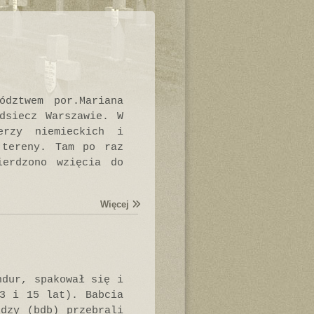
dztwem por.Mariana
dsiecz Warszawie. W
erzy niemieckich i
 tereny. Tam po raz
ierdzono wzięcia do
Więcej
ndur, spakował się i
3 i 15 lat). Babcia
dzy (bdb) przebrali