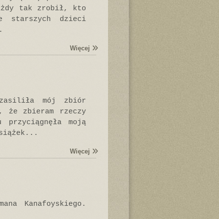
ażdy tak zrobił, kto
e starszych dzieci
.
Więcej
zasiliła mój zbiór
 że zbieram rzeczy
u przyciągnęła moją
siążek...
Więcej
mana Kanafoyskiego.