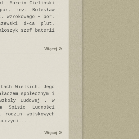
pt. Marcin Cieliński
por. rez. Bolesław
t. wzrokowego – por.
szewski d-ca plut.
ołoszyk szef baterii
Więcej
stach Wielkich. Jego
ałaczem społecznym i
 Szkoły Ludowej , w
m Spisie Ludności
a rodzin wojskowych
auczyci...
Więcej