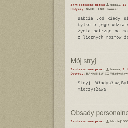
Zamieszczone przez:
ubba1
, 12
Dotyczy:
ŚMIGIELSKI Konrad
Babcia ,od kiedy s
tylko o jego udzial
życia patrząc na mo
z licznych rozmów ż
Mój stryj
Zamieszczone przez:
hanna
, 3 
Dotyczy:
BANASIEWICZ Władysław 
Stryj Władysław,B
Mieczysława
Obsady personalne 
Zamieszczone przez:
Maciej199