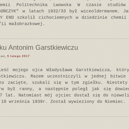
hemii Politechnika Lwowska W czasie studiów
GOŃCZYK" w latach 1932/33 był wiceoldermanem. Ja
EY END szkolił cichociemnych w dziedzinie chemii 
fii małobrazkowej.
ku Antonim Garstkiewiczu
kan
, 5 lutego 2017
ieść mojego ojca Władysława Garstkiewicza, któr
stkiewiczu. Razem uczestniczyli w jednej bitwie
zo zacięte, szukali się w tym zgiełku. Niestety
rw był ranny, a następnie poległ jak się dowie
7 lat. Natomiast mój ojciec dostał się do niewol
 18 września 1939r. Został wywieziony do Niemiec.