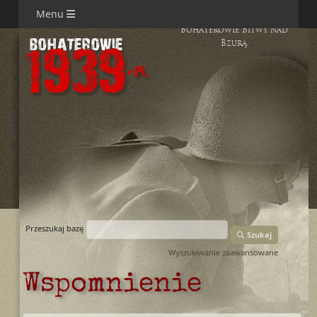
Menu
Bohaterowie Bitwy nad
Bzurą
Przeszukaj bazę
Szukaj
Wyszukiwanie zaawansowane
Wspomnienie