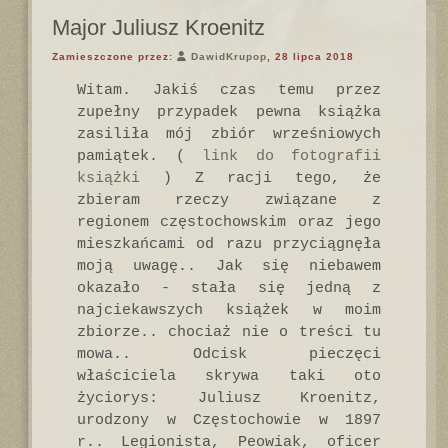
Major Juliusz Kroenitz
Zamieszczone przez:
DawidKrupop
, 28 lipca 2018
Witam. Jakiś czas temu przez
zupełny przypadek pewna książka
zasiliła mój zbiór wrześniowych
pamiątek. (
link do fotografii
książki
) Z racji tego, że
zbieram rzeczy związane z
regionem częstochowskim oraz jego
mieszkańcami od razu przyciągnęła
moją uwagę.. Jak się niebawem
okazało - stała się jedną z
najciekawszych książek w moim
zbiorze.. chociaż nie o treści tu
mowa.. Odcisk pieczęci
właściciela skrywa taki oto
życiorys: Juliusz Kroenitz,
urodzony w Częstochowie w 1897
r.. Legionista, Peowiak, oficer