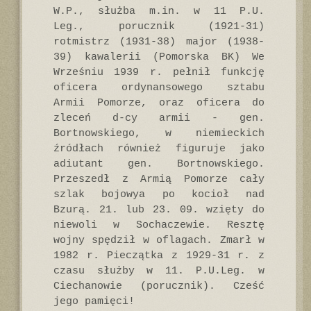
W.P., służba m.in. w 11 P.U.
Leg., porucznik (1921-31)
rotmistrz (1931-38) major (1938-
39) kawalerii (Pomorska BK) We
Wrześniu 1939 r. pełnił funkcję
oficera ordynansowego sztabu
Armii Pomorze, oraz oficera do
zleceń d-cy armii - gen.
Bortnowskiego, w niemieckich
źródłach również figuruje jako
adiutant gen. Bortnowskiego.
Przeszedł z Armią Pomorze cały
szlak bojowya po kocioł nad
Bzurą. 21. lub 23. 09. wzięty do
niewoli w Sochaczewie. Resztę
wojny spędził w oflagach. Zmarł w
1982 r. Pieczątka z 1929-31 r. z
czasu służby w 11. P.U.Leg. w
Ciechanowie (porucznik). Cześć
jego pamięci!