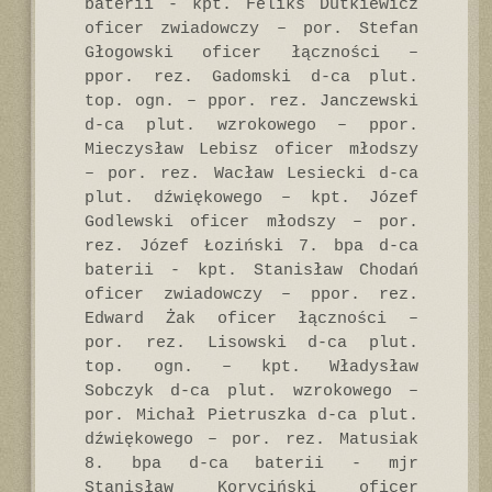
baterii - kpt. Feliks Dutkiewicz
oficer zwiadowczy – por. Stefan
Głogowski oficer łączności –
ppor. rez. Gadomski d-ca plut.
top. ogn. – ppor. rez. Janczewski
d-ca plut. wzrokowego – ppor.
Mieczysław Lebisz oficer młodszy
– por. rez. Wacław Lesiecki d-ca
plut. dźwiękowego – kpt. Józef
Godlewski oficer młodszy – por.
rez. Józef Łoziński 7. bpa d-ca
baterii - kpt. Stanisław Chodań
oficer zwiadowczy – ppor. rez.
Edward Żak oficer łączności –
por. rez. Lisowski d-ca plut.
top. ogn. – kpt. Władysław
Sobczyk d-ca plut. wzrokowego –
por. Michał Pietruszka d-ca plut.
dźwiękowego – por. rez. Matusiak
8. bpa d-ca baterii - mjr
Stanisław Koryciński oficer