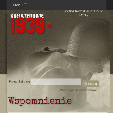
Menu
Bohaterowie Bitwy nad
Bzurą
Przeszukaj bazę
Szukaj
Wyszukiwanie zaawansowane
Wspomnienie