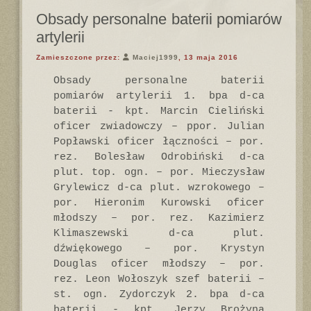
Obsady personalne baterii pomiarów
artylerii
Zamieszczone przez:
Maciej1999
, 13 maja 2016
Obsady personalne baterii
pomiarów artylerii 1. bpa d-ca
baterii - kpt. Marcin Cieliński
oficer zwiadowczy – ppor. Julian
Popławski oficer łączności – por.
rez. Bolesław Odrobiński d-ca
plut. top. ogn. – por. Mieczysław
Grylewicz d-ca plut. wzrokowego –
por. Hieronim Kurowski oficer
młodszy – por. rez. Kazimierz
Klimaszewski d-ca plut.
dźwiękowego – por. Krystyn
Douglas oficer młodszy – por.
rez. Leon Wołoszyk szef baterii –
st. ogn. Zydorczyk 2. bpa d-ca
baterii - kpt. Jerzy Brożyna