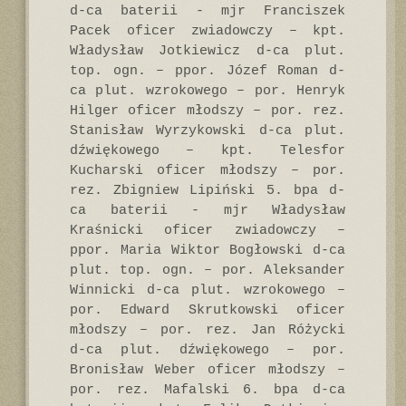
d-ca baterii - mjr Franciszek
Pacek oficer zwiadowczy – kpt.
Władysław Jotkiewicz d-ca plut.
top. ogn. – ppor. Józef Roman d-
ca plut. wzrokowego – por. Henryk
Hilger oficer młodszy – por. rez.
Stanisław Wyrzykowski d-ca plut.
dźwiękowego – kpt. Telesfor
Kucharski oficer młodszy – por.
rez. Zbigniew Lipiński 5. bpa d-
ca baterii - mjr Władysław
Kraśnicki oficer zwiadowczy –
ppor. Maria Wiktor Bogłowski d-ca
plut. top. ogn. – por. Aleksander
Winnicki d-ca plut. wzrokowego –
por. Edward Skrutkowski oficer
młodszy – por. rez. Jan Różycki
d-ca plut. dźwiękowego – por.
Bronisław Weber oficer młodszy –
por. rez. Mafalski 6. bpa d-ca