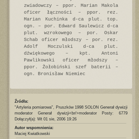
zwiadowczy – ppor. Marian Makola
oficer łączności – ppor. rez.
Marian Kuchinka d-ca plut. top.
ogn. – por. Edward Saulewicz d-ca
plut. wzrokowego – por. Oskar
Schab oficer młodszy – por. rez.
Adolf Moczulski d-ca plut.
dźwiękowego – kpt. Antoni
Pawlikowski oficer młodszy –
ppor. Żołobiński szef baterii –
ogn. Bronisław Niemiec
Źródła:
"Artyleria pomiarowa", Pruszków 1998 SOLON Generał dywizji
moderator Generał dywizji<br/>moderator Posty: 6779
Dołączył(a): Wt 01 sie, 2006 19:26
Autor wspomnienia:
Maciej Kwiatkowski