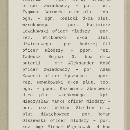
oficer zwiadowczy – por. rez.
Zygmunt Garwacki d-ca plut. top.
ogn. – ogn. Kosicki d-ca plut.
wzrokowego – por. Kazimierz
Lewakowski oficer młodszy – por.
rez. Witkowski d-ca plut.
dźwiękowego – por. Andrzej Gil
oficer młodszy – ppor. rez.
Tadeusz Bejnar 3. bpa d-ca
baterii - mjr Aleksander Kość
oficer zwiadowczy – por. Adam
Kawecki oficer łączności – ppor.
rez. Nowakowski d-ca plut. top.
ogn. – ppor. Kazimierz Zborowski
d-ca plut. wzrokowego – kpt.
Mieczysław Marks oficer młodszy –
por. rez. Wiktor Steffen d-ca
plut. dźwiękowego – por. Roman
Olszewski oficer młodszy – por.
rez. mgr Michał Więckowski 4 bpa