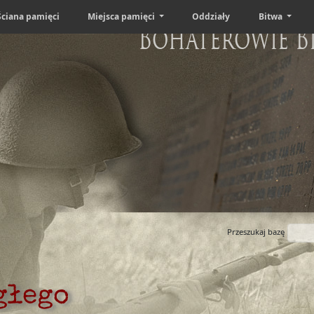
Ściana pamięci
Miejsca pamięci
Oddziały
Bitwa
Bohaterowie B
Przeszukaj bazę
głego