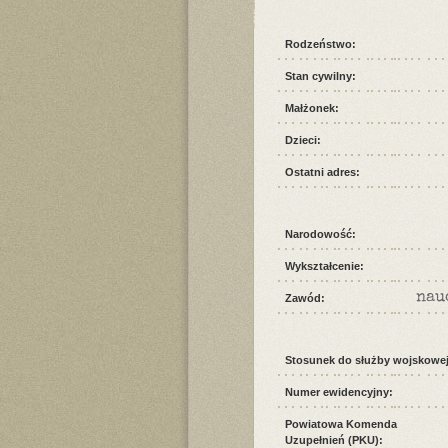
Rodzeństwo:
Stan cywilny:
Małżonek:
Dzieci:
Ostatni adres:
Narodowość:
Wykształcenie:
nau
Zawód:
Stosunek do służby wojskowej
Numer ewidencyjny:
Powiatowa Komenda
Uzupełnień (PKU):