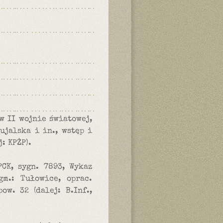
w II wojnie światowej,
ujalska i in., wstęp i
: KPŻP).
CK, sygn. 7893, Wykaz
m.: Tułowice, oprac.
ow. 32 (dalej: B.Inf.,