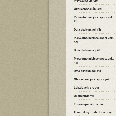
Przyczyna śmierci:
Okoliczności śmierci:
Pierwotne miejsce spoczynku
#1:
Data ekshumacji #1:
Pierwotne miejsce spoczynku
#2:
Data ekshumacji #2:
Pierwotne miejsce spoczynku
#3:
Data ekshumacji #3:
Obecne miejsce spoczynku:
Lokalizacja grobu:
Upamiętniony:
Forma upamiętnienia:
Przedmioty znalezione przy