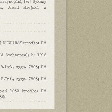
szynopis), [w:] Wykazy
ka, Urząd Miejski w
 b) KUCHARSK (źródło: UM
UM Sochaczew); b) 1916
 B.Inf., sygn. 7893; UM
 B.Inf., sygn. 7893; UM
sień 1939 (źródło: UM
));