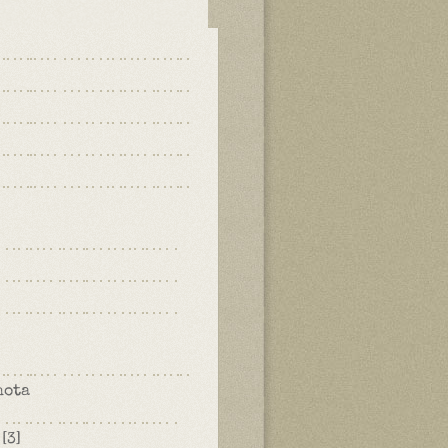
hota
.
[3]