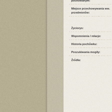
pochowanym:
Miejsce przechowywania ww.
przedmiotów:
Życiorys:
Wspomnienia / relacje:
Historia pochówku:
Poszukiwania mogiły:
Źródła: