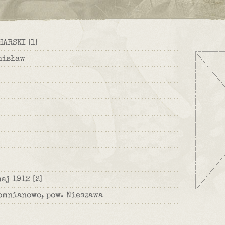
HARSKI
[1]
nisław
maj 1912
[2]
omnianowo, pow. Nieszawa