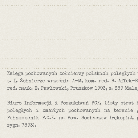
Księga pochowanych żołnierzy polskich poległych 
t. I, Żołnierze września A-M, kom. red. B. Affek-B
red. nauk. E. Pawłowski, Pruszków 1993, s. 389 (dalej
Biuro Informacji i Poszukiwań PCK, Listy strat P
poległych i zmarłych pochowanych na terenie g
Pełnomocnik P.C.K. na Pow. Sochaczew (rękopis), p
sygn. 7893).