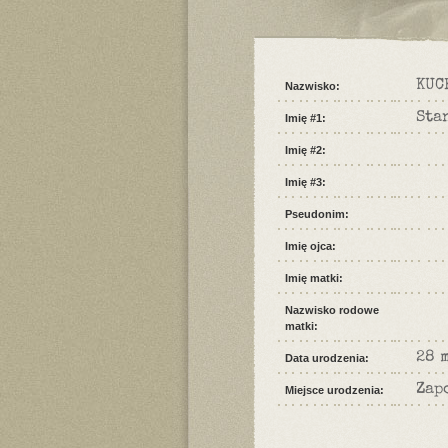
KUC
Nazwisko:
Sta
Imię #1:
Imię #2:
Imię #3:
Pseudonim:
Imię ojca:
Imię matki:
Nazwisko rodowe
matki:
28 
Data urodzenia:
Zap
Miejsce urodzenia: