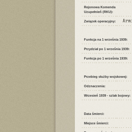
Rejonowa Komenda
Uzupełnień (RKU):
Arm
Związek operacyjny:
Funkcja na 1 września 1939:
Przydział po 1 września 1939:
Funkcja po 1 września 1939:
Przebieg służby wojskowej:
Odznaczenia:
Wrzesień 1939 - szlak bojowy:
Data śmierci:
Miejsce śmierci: