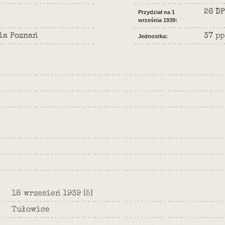
26 DP
Przydział na 1
września 1939:
ia Poznań
37 pp
Jednostka:
18 wrzesień 1939
[5]
Tułowice