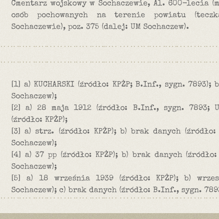
Cmentarz wojskowy w Sochaczewie, Al. 600-lecia (ma
osób pochowanych na terenie powiatu (tecz
Sochaczewie), poz. 375 (dalej: UM Sochaczew).
[1] a) KUCHARSKI (źródło: KPŻP; B.Inf., sygn. 7893);
Sochaczew);
[2] a) 28 maja 1912 (źródło: B.Inf., sygn. 7893; 
(źródło: KPŻP);
[3] a) strz. (źródło: KPŻP); b) brak danych (źródło:
Sochaczew);
[4] a) 37 pp (źródło: KPŻP); b) brak danych (źródło:
Sochaczew);
[5] a) 18 września 1939 (źródło: KPŻP); b) wrze
Sochaczew); c) brak danych (źródło: B.Inf., sygn. 7893