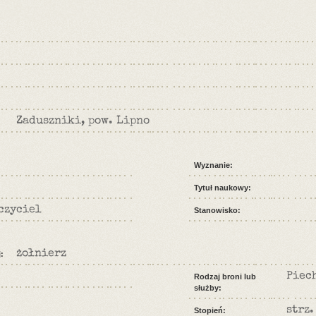
Zaduszniki, pow. Lipno
Wyznanie:
Tytuł naukowy:
czyciel
Stanowisko:
żołnierz
:
Piec
Rodzaj broni lub
służby:
strz
Stopień: