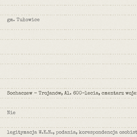
gm. Tułowice
Sochaczew - Trojanów, Al. 600-lecia, cmentarz woj
Nie
legitymacja W.K.N., podania, korespondencja osobist