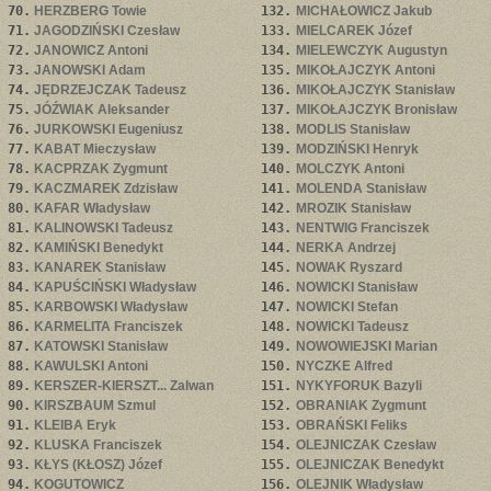
70.
HERZBERG Towie
132.
MICHAŁOWICZ Jakub
71.
JAGODZIŃSKI Czesław
133.
MIELCAREK Józef
72.
JANOWICZ Antoni
134.
MIELEWCZYK Augustyn
73.
JANOWSKI Adam
135.
MIKOŁAJCZYK Antoni
74.
JĘDRZEJCZAK Tadeusz
136.
MIKOŁAJCZYK Stanisław
75.
JÓŹWIAK Aleksander
137.
MIKOŁAJCZYK Bronisław
76.
JURKOWSKI Eugeniusz
138.
MODLIS Stanisław
77.
KABAT Mieczysław
139.
MODZIŃSKI Henryk
78.
KACPRZAK Zygmunt
140.
MOLCZYK Antoni
79.
KACZMAREK Zdzisław
141.
MOLENDA Stanisław
80.
KAFAR Władysław
142.
MROZIK Stanisław
81.
KALINOWSKI Tadeusz
143.
NENTWIG Franciszek
82.
KAMIŃSKI Benedykt
144.
NERKA Andrzej
83.
KANAREK Stanisław
145.
NOWAK Ryszard
84.
KAPUŚCIŃSKI Władysław
146.
NOWICKI Stanisław
85.
KARBOWSKI Władysław
147.
NOWICKI Stefan
86.
KARMELITA Franciszek
148.
NOWICKI Tadeusz
87.
KATOWSKI Stanisław
149.
NOWOWIEJSKI Marian
88.
KAWULSKI Antoni
150.
NYCZKE Alfred
89.
KERSZER-KIERSZT... Zalwan
151.
NYKYFORUK Bazyli
90.
KIRSZBAUM Szmul
152.
OBRANIAK Zygmunt
91.
KLEIBA Eryk
153.
OBRAŃSKI Feliks
92.
KLUSKA Franciszek
154.
OLEJNICZAK Czesław
93.
KŁYS (KŁOSZ) Józef
155.
OLEJNICZAK Benedykt
94.
KOGUTOWICZ
156.
OLEJNIK Władysław