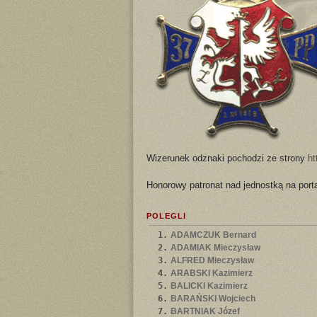
Wizerunek odznaki pochodzi ze strony
ht
Honorowy patronat nad jednostką na port
POLEGLI
1.
ADAMCZUK Bernard
2.
ADAMIAK Mieczysław
3.
ALFRED Mieczysław
4.
ARABSKI Kazimierz
5.
BALICKI Kazimierz
6.
BARAŃSKI Wojciech
7.
BARTNIAK Józef