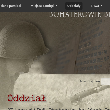
Ściana pamięci
Miejsca pamięci
Oddziały
Bitwa
Bohaterowie B
Przeszukaj bazę
Oddział
37 Łęczycki Pułk Piechoty im. ks. Józefa P