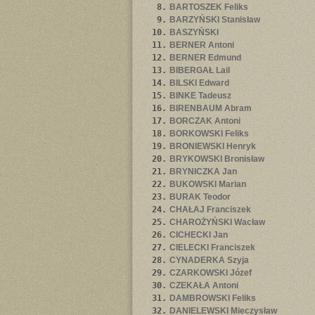
8.
BARTOSZEK Feliks
9.
BARZYŃSKI Stanisław
10.
BASZYŃSKI
11.
BERNER Antoni
12.
BERNER Edmund
13.
BIBERGAŁ Lail
14.
BILSKI Edward
15.
BINKE Tadeusz
16.
BIRENBAUM Abram
17.
BORCZAK Antoni
18.
BORKOWSKI Feliks
19.
BRONIEWSKI Henryk
20.
BRYKOWSKI Bronisław
21.
BRYNICZKA Jan
22.
BUKOWSKI Marian
23.
BURAK Teodor
24.
CHAŁAJ Franciszek
25.
CHAROŻYŃSKI Wacław
26.
CICHECKI Jan
27.
CIELECKI Franciszek
28.
CYNADERKA Szyja
29.
CZARKOWSKI Józef
30.
CZEKAŁA Antoni
31.
DAMBROWSKI Feliks
32.
DANIELEWSKI Mieczysław