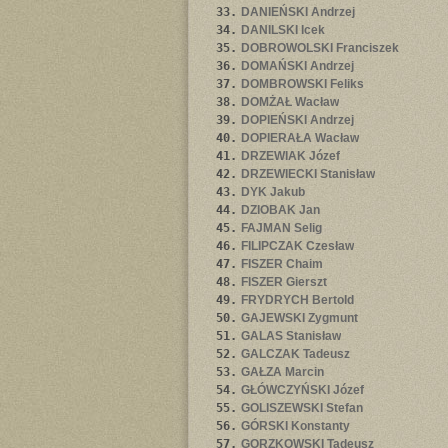
33.
DANIEŃSKI Andrzej
34.
DANILSKI Icek
35.
DOBROWOLSKI Franciszek
36.
DOMAŃSKI Andrzej
37.
DOMBROWSKI Feliks
38.
DOMŻAŁ Wacław
39.
DOPIEŃSKI Andrzej
40.
DOPIERAŁA Wacław
41.
DRZEWIAK Józef
42.
DRZEWIECKI Stanisław
43.
DYK Jakub
44.
DZIOBAK Jan
45.
FAJMAN Selig
46.
FILIPCZAK Czesław
47.
FISZER Chaim
48.
FISZER Gierszt
49.
FRYDRYCH Bertold
50.
GAJEWSKI Zygmunt
51.
GALAS Stanisław
52.
GALCZAK Tadeusz
53.
GAŁZA Marcin
54.
GŁÓWCZYŃSKI Józef
55.
GOLISZEWSKI Stefan
56.
GÓRSKI Konstanty
57.
GORZKOWSKI Tadeusz