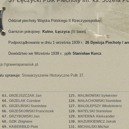
Oddział piechoty Wojska Polskiego II Rzeczypospolitej.
Garnizon pokojowy:
Kutno
,
Łęczyca
(III baon).
Podporządkowanie w dniu 1 września 1939 r.:
26 Dywizja Piechoty / a
Dowództwo we Wrześniu 1939 r.: ppłk
Stanisław Kurcz
.
tp://grawerapanasiuk.pl
.
alu sprawuje:
Stowarzyszenie Historyczne Pułk 37
.
63.
GRZEJSZCZAK Jan
125.
MALINOWSKI Sylwester
64.
GRZELAK Czesław
126.
MAŁACHOWSKI Stanisław
65.
GRZELIŃSKI Stanisław
127.
MAŁOLEPSZY Włodzimierz
66.
GRZEŚKOWSKI Franciszek
128.
MATELSKI Stanisław
67.
GRZYBOWSKI Jan
129.
MATERNA Aleksander
68.
GZIK Zbigniew
130.
MAZURKIEWICZ Jakub
69.
HABERBILD Piotr
131.
MICHALSKI Michał