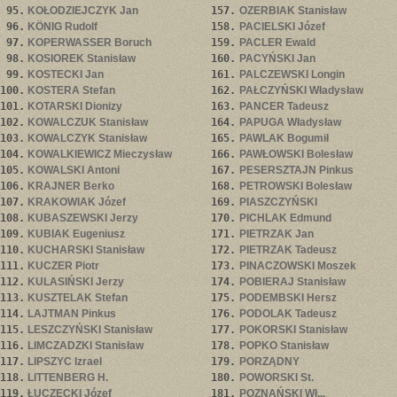
95.
KOŁODZIEJCZYK Jan
157.
OZERBIAK Stanisław
96.
KÖNIG Rudolf
158.
PACIELSKI Józef
97.
KOPERWASSER Boruch
159.
PACLER Ewald
98.
KOSIOREK Stanisław
160.
PACYŃSKI Jan
99.
KOSTECKI Jan
161.
PALCZEWSKI Longin
100.
KOSTERA Stefan
162.
PAŁCZYŃSKI Władysław
101.
KOTARSKI Dionizy
163.
PANCER Tadeusz
102.
KOWALCZUK Stanisław
164.
PAPUGA Władysław
103.
KOWALCZYK Stanisław
165.
PAWLAK Bogumił
104.
KOWALKIEWICZ Mieczysław
166.
PAWŁOWSKI Bolesław
105.
KOWALSKI Antoni
167.
PESERSZTAJN Pinkus
106.
KRAJNER Berko
168.
PETROWSKI Bolesław
107.
KRAKOWIAK Józef
169.
PIASZCZYŃSKI
108.
KUBASZEWSKI Jerzy
170.
PICHLAK Edmund
109.
KUBIAK Eugeniusz
171.
PIETRZAK Jan
110.
KUCHARSKI Stanisław
172.
PIETRZAK Tadeusz
111.
KUCZER Piotr
173.
PINACZOWSKI Moszek
112.
KULASIŃSKI Jerzy
174.
POBIERAJ Stanisław
113.
KUSZTELAK Stefan
175.
PODEMBSKI Hersz
114.
LAJTMAN Pinkus
176.
PODOLAK Tadeusz
115.
LESZCZYŃSKI Stanisław
177.
POKORSKI Stanisław
116.
LIMCZADZKI Stanisław
178.
POPKO Stanisław
117.
LIPSZYC Izrael
179.
PORZĄDNY
118.
LITTENBERG H.
180.
POWORSKI St.
119.
ŁUCZECKI Józef
181.
POZNAŃSKI Wł...