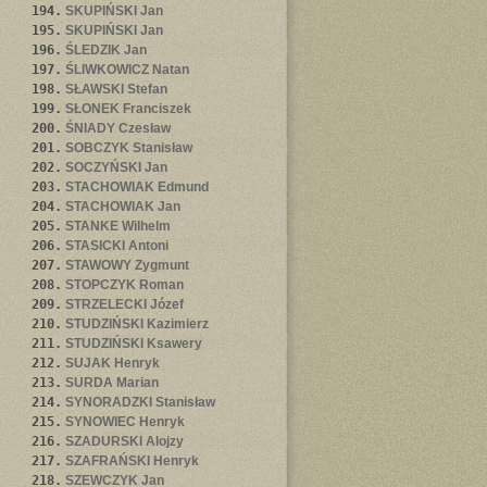
194.
SKUPIŃSKI Jan
195.
SKUPIŃSKI Jan
196.
ŚLEDZIK Jan
197.
ŚLIWKOWICZ Natan
198.
SŁAWSKI Stefan
199.
SŁONEK Franciszek
200.
ŚNIADY Czesław
201.
SOBCZYK Stanisław
202.
SOCZYŃSKI Jan
203.
STACHOWIAK Edmund
204.
STACHOWIAK Jan
205.
STANKE Wilhelm
206.
STASICKI Antoni
207.
STAWOWY Zygmunt
208.
STOPCZYK Roman
209.
STRZELECKI Józef
210.
STUDZIŃSKI Kazimierz
211.
STUDZIŃSKI Ksawery
212.
SUJAK Henryk
213.
SURDA Marian
214.
SYNORADZKI Stanisław
215.
SYNOWIEC Henryk
216.
SZADURSKI Alojzy
217.
SZAFRAŃSKI Henryk
218.
SZEWCZYK Jan