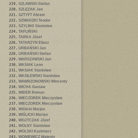
219.
SZLAWSKI Stefan
220.
SZLĘZAK Jan
221.
SZTYFT Abram
222.
SZWADZKI Teodor
223.
SZYLING Stanisław
224.
TAFLIŃSKI
225.
TARKA Józef
226.
TATARZYN Eliasz
227.
URBAŃSKI Jan
228.
URBAŃSKI Stefan
229.
WARSZAWSKI Jan
230.
WASIAK Leon
231.
WASIAK Stanisław
232.
WASILEWSKI Stanisław
233.
WAWRZONOWSKI Wincenty
234.
WICHA Gustaw
235.
WIDER Roman
236.
WIECZOREK Mieczysław
237.
WIECZOREK Mieczysław
238.
Wiślicki Marjan
239.
WIŚLICKI Marian
240.
WOJTCZAK Józef
241.
WOLNY Stanisław
242.
WOLSKI Kazimierz
243.
WONIEWICZ Walenty