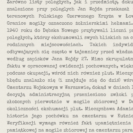
Zarówno listy poległych, jak i przedmioty, dok
znalezione przy poleglych Jan Wojda przekazał
terenowych Polskiego Czerwonego Krzyża w Ło
Granice mogiły oznaczono żołnierskimi hełmami
1940 roku do Dębska Nowego przybywali liczni p
poległych, którzy ekshumowali swych bliskich na 
rodzinnych miejscowościach. Takich indywid
odbywających się często w tajemnicy przed władza
według zapisków Jana Wojdy 27. Mimo skrupulat
faktu w opracowanej ewidencji pochowanych, więk
podczas okupacji, wśród nich również plut. Miecz
błędu znalazło się (i znajduje się do dziś) wś
Cmentarzu Wojskowym w Warszawie, dokąd w dniach 
decyzją administracyjną przeniesiono zwłoki p
złożonych pierwotnie w mogile zbiorowej w D
okoliczności ekshumacji plut. Mieczysława Adamia
historia jego pochówku na cmentarzu w Kutnie
Weryfikacji wymaga również fakt upamiętnienia
pamiątkowej na mogile zbiorowej na cmentarzu para