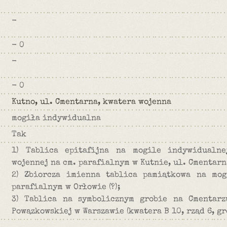
-
- 0
-
- 0
Kutno, ul. Cmentarna, kwatera wojenna
mogiła indywidualna
Tak
1) Tablica epitafijna na mogile indywidualn
wojennej na cm. parafialnym w Kutnie, ul. Cmentarn
2) Zbiorcza imienna tablica pamiątkowa na mog
parafialnym w Orłowie (?);
3) Tablica na symbolicznym grobie na Cmentarz
Powązkowskiej w Warszawie (kwatera B 10, rząd 6, gró