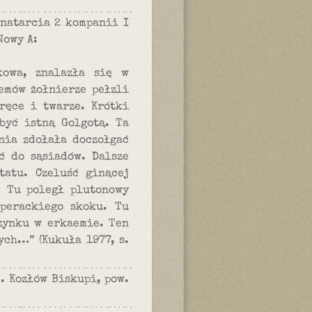
 natarcia 2 kompanii I
Nowy A:
kowa, znalazła się w
emów żołnierze pełzli
ręce i twarze. Krótki
być istną Golgotą. Ta
nia zdołała doczołgać
ć do sąsiadów. Dalsze
tatu. Czeluść ginącej
. Tu poległ plutonowy
sperackiego skoku. Tu
zynku w erkaemie. Ten
ych…” (Kukuła 1977, s.
m. Kozłów Biskupi, pow.