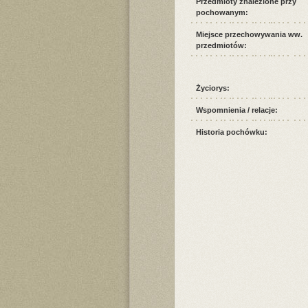
Przedmioty znalezione przy
pochowanym:
Miejsce przechowywania ww.
przedmiotów:
Życiorys:
Wspomnienia / relacje:
Historia pochówku: