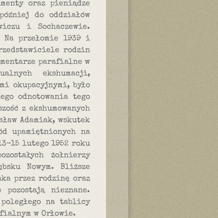
umenty oraz pieniądze
 później do oddziałów
wiczu i Sochaczewie.
. Na przełomie 1939 i
rzedstawiciele rodzin
cmentarze parafialne w
ualnych ekshumacji,
mi okupacyjnymi, było
nego odnotowania tego
szość z ekshumowanych
ysław Adamiak, wskutek
ród upamiętnionych na
13-15 lutego 1952 roku
ozostałych żołnierzy
ębsku Nowym. Bliższe
ka przez rodzinę oraz
 pozostają nieznane.
 poległego na tablicy
fialnym w Orłowie.