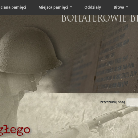
Ściana pamięci
Miejsca pamięci
Oddziały
Bitwa
Bohaterowie B
Przeszukaj bazę
głego