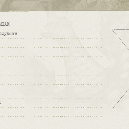
MIAK
czysław
0