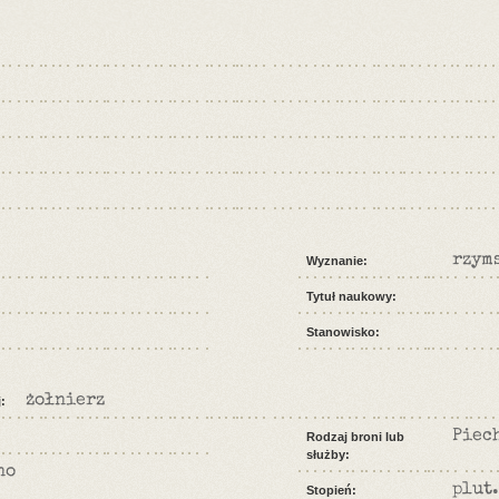
rzym
Wyznanie:
Tytuł naukowy:
Stanowisko:
żołnierz
:
Piec
Rodzaj broni lub
służby:
no
plut.
Stopień: