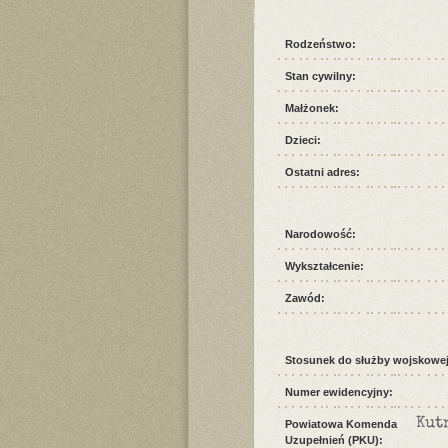
Rodzeństwo:
Stan cywilny:
Małżonek:
Dzieci:
Ostatni adres:
Narodowość:
Wykształcenie:
Zawód:
Stosunek do służby wojskowej
Numer ewidencyjny:
Kut
Powiatowa Komenda
Uzupełnień (PKU):