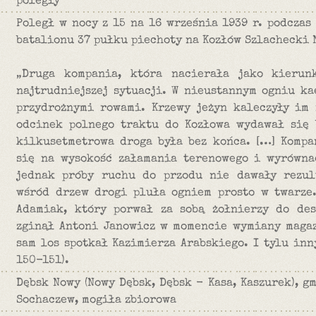
poległy
Poległ w nocy z 15 na 16 września 1939 r. podczas
batalionu 37 pułku piechoty na Kozłów Szlachecki 
„Druga kompania, która nacierała jako kierun
najtrudniejszej sytuacji. W nieustannym ogniu ka
przydrożnymi rowami. Krzewy jeżyn kaleczyły im 
odcinek polnego traktu do Kozłowa wydawał się 
kilkusetmetrowa droga była bez końca. […] Kompa
się na wysokość załamania terenowego i wyrówna
jednak próby ruchu do przodu nie dawały rezul
wśród drzew drogi pluła ogniem prosto w twarze
Adamiak, który porwał za sobą żołnierzy do de
zginął Antoni Janowicz w momencie wymiany maga
sam los spotkał Kazimierza Arabskiego. I tylu inn
150-151).
Dębsk Nowy (Nowy Dębsk, Dębsk - Kasa, Kaszurek), g
Sochaczew, mogiła zbiorowa