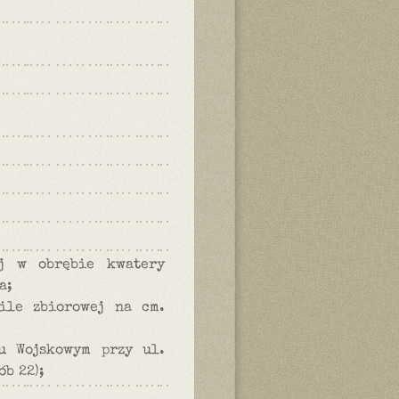
ej w obrębie kwatery
a;
ile zbiorowej na cm.
u Wojskowym przy ul.
b 22);