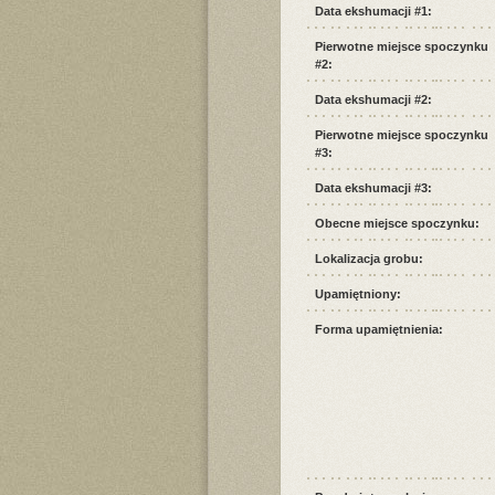
Data ekshumacji #1:
Pierwotne miejsce spoczynku
#2:
Data ekshumacji #2:
Pierwotne miejsce spoczynku
#3:
Data ekshumacji #3:
Obecne miejsce spoczynku:
Lokalizacja grobu:
Upamiętniony:
Forma upamiętnienia: