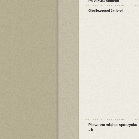
Przyczyna śmierci:
Okoliczności śmierci:
Pierwotne miejsce spoczynku
#1: