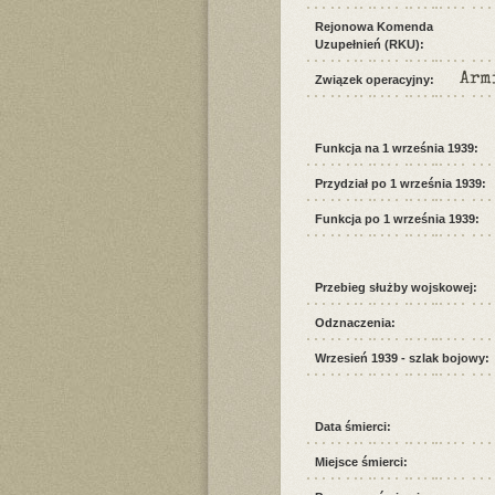
Rejonowa Komenda
Uzupełnień (RKU):
Arm
Związek operacyjny:
Funkcja na 1 września 1939:
Przydział po 1 września 1939:
Funkcja po 1 września 1939:
Przebieg służby wojskowej:
Odznaczenia:
Wrzesień 1939 - szlak bojowy:
Data śmierci:
Miejsce śmierci: