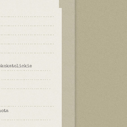
skokatolickie
hota