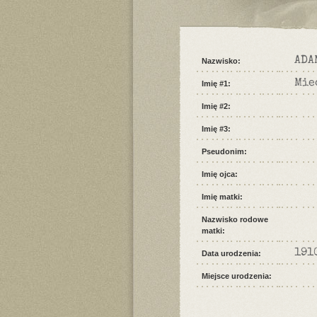
ADA
Nazwisko:
Mie
Imię #1:
Imię #2:
Imię #3:
Pseudonim:
Imię ojca:
Imię matki:
Nazwisko rodowe
matki:
191
Data urodzenia:
Miejsce urodzenia: