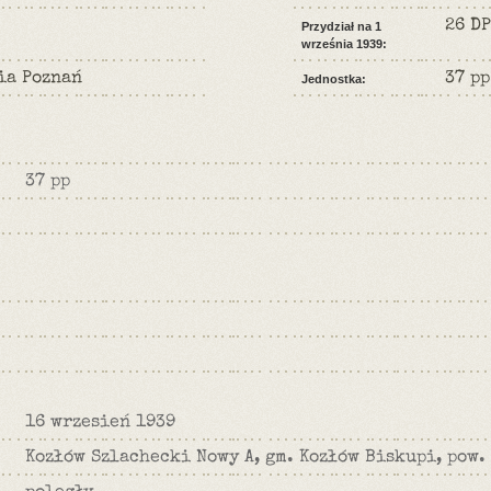
26 DP
Przydział na 1
września 1939:
ia Poznań
37 pp
Jednostka:
37 pp
16 wrzesień 1939
Kozłów Szlachecki Nowy A, gm. Kozłów Biskupi, pow.