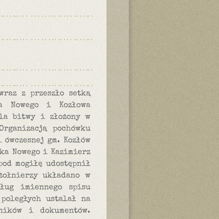
wraz z przeszło setką
ka Nowego i Kozłowa
ola bitwy i złożony w
Organizacją pochówku
 ówczesnej gm. Kozłów
ska Nowego i Kazimierz
pod mogiłę udostępnił
żołnierzy układano w
dług imiennego spisu
 poległych ustalał na
lników i dokumentów.