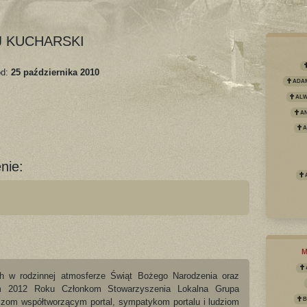
J KUCHARSKI
od:
25 października 2010
ADAM
ALWI
AN
A
nie:
h w rodzinnej atmosferze Świąt Bożego Narodzenia oraz
m 2012 Roku Członkom Stowarzyszenia Lokalna Grupa
B
zom współtworzącym portal, sympatykom portalu i ludziom