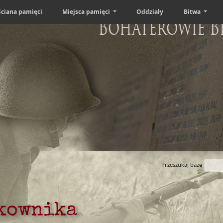
Ściana pamięci
Miejsca pamięci
Oddziały
Bitwa
Bohaterowie B
Przeszukaj bazę
tkownika