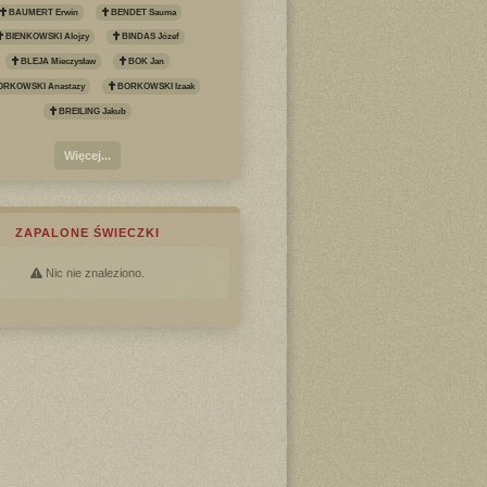
BAUMERT Erwin
BENDET Sauma
BIENKOWSKI Alojzy
BINDAS Józef
BLEJA Mieczysław
BOK Jan
RKOWSKI Anastazy
BORKOWSKI Izaak
BREILING Jakub
Więcej...
ZAPALONE ŚWIECZKI
Nic nie znaleziono.