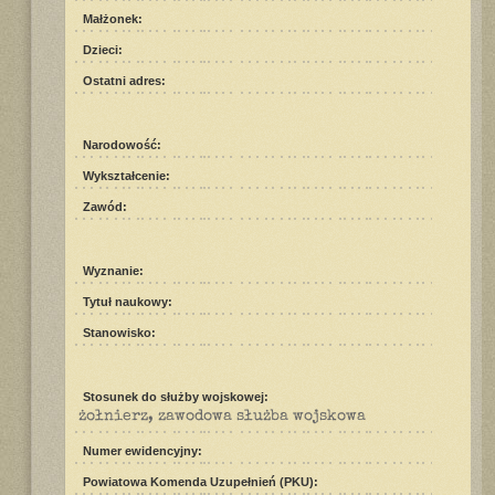
Małżonek:
Dzieci:
Ostatni adres:
Narodowość:
Wykształcenie:
Zawód:
Wyznanie:
Tytuł naukowy:
Stanowisko:
Stosunek do służby wojskowej:
żołnierz, zawodowa służba wojskowa
Numer ewidencyjny:
Powiatowa Komenda Uzupełnień (PKU):