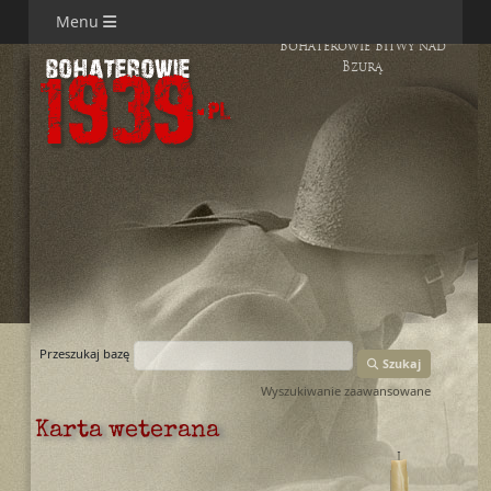
Menu
Bohaterowie Bitwy nad
Bzurą
Przeszukaj bazę
Szukaj
Wyszukiwanie zaawansowane
Karta weterana