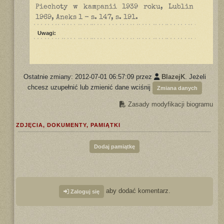
Piechoty w kampanii 1939 roku, Lublin
1969, Aneks 1 - s. 147, s. 191.
Uwagi:
Ostatnie zmiany: 2012-07-01 06:57:09 przez
BlazejK
. Jeżeli
chcesz uzupełnić lub zmienić dane wciśnij
Zmiana danych
Zasady modyfikacji biogramu
ZDJĘCIA, DOKUMENTY, PAMIĄTKI
Dodaj pamiątkę
aby dodać komentarz.
Zaloguj się