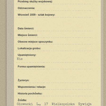
Przebieg służby wojskowej:
Odznaczenia:
Wrzesień 1939 - szlak bojowy:
Data śmierci:
Miejsce śmierci:
Obecne miejsce spoczynku:
Lokalizacja grobu:
Upamiętniony:
Nie
Forma upamiętnienia:
Życiorys:
Wspomnienia / relacje:
Historia pochówku:
Źródła:
Głowacki L., 17 Wielkopolska Dywizja