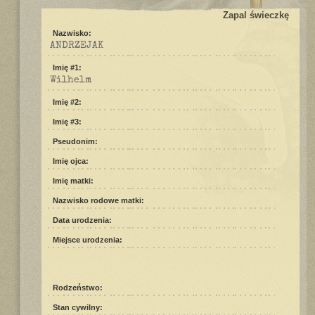
Zapal świeczkę
Nazwisko:
ANDRZEJAK
Imię #1:
Wilhelm
Imię #2:
Imię #3:
Pseudonim:
Imię ojca:
Imię matki:
Nazwisko rodowe matki:
Data urodzenia:
Miejsce urodzenia:
Rodzeństwo:
Stan cywilny: