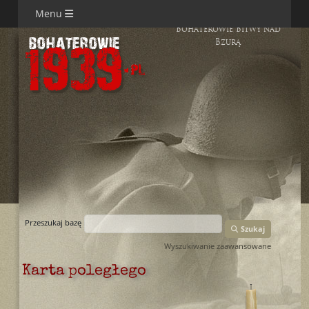
Menu
Bohaterowie Bitwy nad
Bzurą
Przeszukaj bazę
Szukaj
Wyszukiwanie zaawansowane
Karta poległego