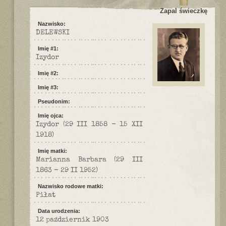
Zapal świeczkę
Nazwisko:
DELEWSKI
Imię #1:
Izydor
Imię #2:
Imię #3:
Pseudonim:
Imię ojca:
Izydor (29 III 1858 - 15 XII
1918)
Imię matki:
Marianna Barbara (29 III
1863 - 29 II 1952)
Nazwisko rodowe matki:
Piłat
Data urodzenia:
12 październik 1903