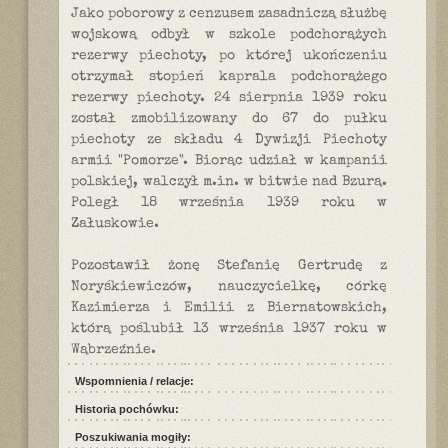
Jako poborowy z cenzusem zasadniczą służbę
wojskową odbył w szkole podchorążych
rezerwy piechoty, po której ukończeniu
otrzymał stopień kaprala podchorążego
rezerwy piechoty. 24 sierpnia 1939 roku
został zmobilizowany do 67 do pułku
piechoty ze składu 4 Dywizji Piechoty
armii "Pomorze". Biorąc udział w kampanii
polskiej, walczył m.in. w bitwie nad Bzurą.
Poległ 18 września 1939 roku w
Załuskowie.
Pozostawił żonę Stefanię Gertrudę z
Noryśkiewiczów, nauczycielkę, córkę
Kazimierza i Emilii z Biernatowskich,
którą poślubił 13 września 1937 roku w
Wąbrzeźnie.
Wspomnienia / relacje:
Historia pochówku:
Poszukiwania mogiły: