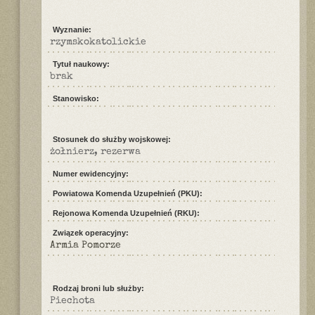
Wyznanie:
rzymskokatolickie
Tytuł naukowy:
brak
Stanowisko:
Stosunek do służby wojskowej:
żołnierz, rezerwa
Numer ewidencyjny:
Powiatowa Komenda Uzupełnień (PKU):
Rejonowa Komenda Uzupełnień (RKU):
Związek operacyjny:
Armia Pomorze
Rodzaj broni lub służby:
Piechota