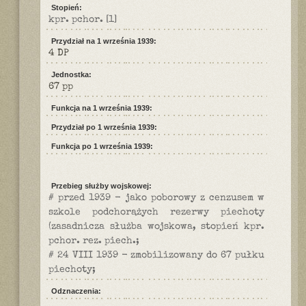
Stopień:
kpr. pchor.
[1]
Przydział na 1 września 1939:
4 DP
Jednostka:
67 pp
Funkcja na 1 września 1939:
Przydział po 1 września 1939:
Funkcja po 1 września 1939:
Przebieg służby wojskowej:
# przed 1939 - jako poborowy z cenzusem w
szkole podchorążych rezerwy piechoty
(zasadnicza służba wojskowa, stopień kpr.
pchor. rez. piech.;
# 24 VIII 1939 - zmobilizowany do 67 pułku
piechoty;
Odznaczenia: