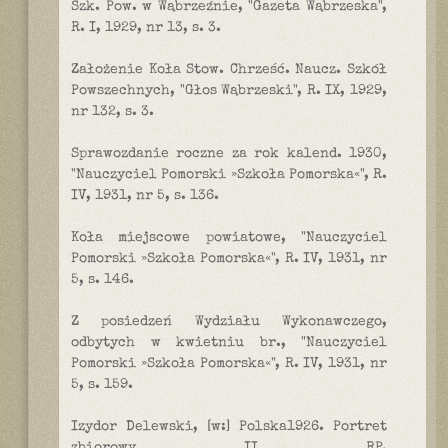
Szk. Pow. w Wąbrzeźnie, "Gazeta Wąbrzeska",
R. I, 1929, nr 13, s. 3.
Założenie Koła Stow. Chrześć. Naucz. Szkół
Powszechnych, "Głos Wąbrzeski", R. IX, 1929,
nr 132, s. 3.
Sprawozdanie roczne za rok kalend. 1930,
"Nauczyciel Pomorski »Szkoła Pomorska«", R.
IV, 1931, nr 5, s. 136.
Koła miejscowe powiatowe, "Nauczyciel
Pomorski »Szkoła Pomorska«", R. IV, 1931, nr
5, s. 146.
Z posiedzeń Wydziału Wykonawczego,
odbytych w kwietniu br., "Nauczyciel
Pomorski »Szkoła Pomorska«", R. IV, 1931, nr
5, s. 159.
Izydor Delewski, [w:] Polska1926. Portret