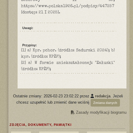
zbiorowy II RP,
https://www.polska1926.pl/podpisy/447257
[dostęp: 21 I 2025].
Uwagi:
Przypisy:
[1] a) Kpr. pchor. (źródło: Sadurski 2024); b)
kpr. (źródło: KPŻP);
[2] a) W formie zniekształconej: "Załuski"
(źródło: KPŻP);
Ostatnie zmiany: 2026-02-23 23:02:22 przez
redakcja
. Jeżeli
chcesz uzupełnić lub zmienić dane wciśnij
Zmiana danych
Zasady modyfikacji biogramu
ZDJĘCIA, DOKUMENTY, PAMIĄTKI