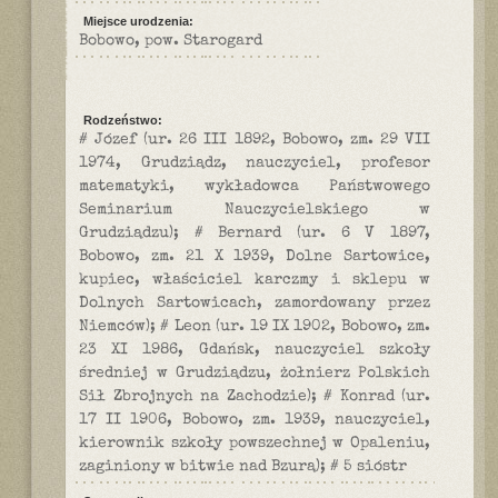
Miejsce urodzenia:
Bobowo, pow. Starogard
Rodzeństwo:
# Józef (ur. 26 III 1892, Bobowo, zm. 29 VII
1974, Grudziądz, nauczyciel, profesor
matematyki, wykładowca Państwowego
Seminarium Nauczycielskiego w
Grudziądzu); # Bernard (ur. 6 V 1897,
Bobowo, zm. 21 X 1939, Dolne Sartowice,
kupiec, właściciel karczmy i sklepu w
Dolnych Sartowicach, zamordowany przez
Niemców); # Leon (ur. 19 IX 1902, Bobowo, zm.
23 XI 1986, Gdańsk, nauczyciel szkoły
średniej w Grudziądzu, żołnierz Polskich
Sił Zbrojnych na Zachodzie); # Konrad (ur.
17 II 1906, Bobowo, zm. 1939, nauczyciel,
kierownik szkoły powszechnej w Opaleniu,
zaginiony w bitwie nad Bzurą); # 5 sióstr