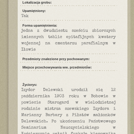
Lokalizacja grobu:
Upamiętniony:
Tak
Forma upamiętnienia:
jedna z dwudziestu sześciu zbiorczych
imiennych tablic epitafijnych kwatery
wojennej na cmentarzu parafialnym w
Iłowie
Przedmioty znalezione przy pochowanym:
Miejsce przechowywania ww. przedmiotów:
Życiorys:
Izydor Delewski urodził się 12
października 1903 roku w Bobowie w
powiecie Starogard w wielodzietnej
rodzinie mistrza szewskiego Izydora i
Marianny Barbary z Piłatów małżonków
Delewskich. Po ukończeniu Państwowego
Seminarium Nauczycielskiego w