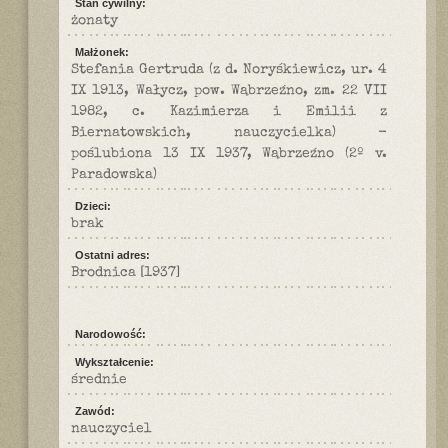
Stan cywilny:
żonaty
Małżonek:
Stefania Gertruda (z d. Noryśkiewicz, ur. 4
IX 1913, Wałycz, pow. Wąbrzeźno, zm. 22 VII
1982, c. Kazimierza i Emilii z
Biernatowskich, nauczycielka) -
poślubiona 13 IX 1937, Wąbrzeźno (2º v.
Paradowska)
Dzieci:
brak
Ostatni adres:
Brodnica [1937]
Narodowość:
Wykształcenie:
średnie
Zawód:
nauczyciel