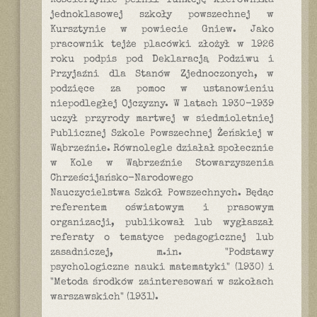
Kościerzynie pełnił funkcję kierownika
jednoklasowej szkoły powszechnej w
Kursztynie w powiecie Gniew. Jako
pracownik tejże placówki złożył w 1926
roku podpis pod Deklaracją Podziwu i
Przyjaźni dla Stanów Zjednoczonych, w
podzięce za pomoc w ustanowieniu
niepodległej Ojczyzny. W latach 1930-1939
uczył przyrody martwej w siedmioletniej
Publicznej Szkole Powszechnej Żeńskiej w
Wąbrzeźnie. Równolegle działał społecznie
w Kole w Wąbrzeźnie Stowarzyszenia
Chrześcijańsko-Narodowego
Nauczycielstwa Szkół Powszechnych. Będąc
referentem oświatowym i prasowym
organizacji, publikował lub wygłaszał
referaty o tematyce pedagogicznej lub
zasadniczej, m.in. "Podstawy
psychologiczne nauki matematyki" (1930) i
"Metoda środków zainteresowań w szkołach
warszawskich" (1931).