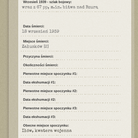
Wrzesień 1939 - szlak bojowy:
wraz z 67 pp, m.in. bitwa nad Bzurą
Data śmierci:
18 wrzesień 1939
Miejsce śmierci:
Załusków
[2]
Przyczyna śmierci:
Okoliczności śmierci:
Pierwotne miejsce spoczynku #1:
Data ekshumacji #1:
Pierwotne miejsce spoczynku #2:
Data ekshumacji #2:
Pierwotne miejsce spoczynku #3:
Data ekshumacji #3:
Obecne miejsce spoczynku:
Iłów, kwatera wojenna