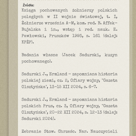
Źródła:
Księga pochowanych żołnierzy polskich
poległych w II wojnie światowej, t. I,
Żołnierze września A-M, kom. red. B. Affek-
Bujalska i in., wstęp i red. nauk. E.
Pawłowski, Pruszków 1993, s. 161 (dalej:
KPŻP).
Badania własne (Jacek Sadurski, kuzyn
pochowanego).
Sadurski J., Ermland - zapomniana historia
polskiej ziemi, cz. 2, Ofiary wojny, "Gazeta
Olsztyńska", 13-15 XII 2024, s. 6-7.
Sadurski J., Ermland - zapomniana historia
polskich Prus, cz. 3, Ofiary wojny, "Gazeta
Olsztyńska", 20-22 XII 2024, s. 12-13 (dalej:
Sadurski 2024).
Zebranie Stow. Chrześc. Nar. Nauczycieli