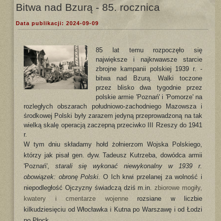
Bitwa nad Bzurą - 85. rocznica
Data publikacji: 2024-09-09
85 lat temu rozpoczęło się
największe i najkrwawsze starcie
zbrojne kampanii polskiej 1939 r. -
bitwa nad Bzurą. Walki toczone
przez blisko dwa tygodnie przez
polskie armie 'Poznań' i 'Pomorze' na
rozległych obszarach południowo-zachodniego Mazowsza i
środkowej Polski były zarazem jedyną przeprowadzoną na tak
wielką skalę operacją zaczepną przeciwko III Rzeszy do 1941
r.
W tym dniu składamy hołd żołnierzom Wojska Polskiego,
którzy jak pisał gen. dyw. Tadeusz Kutrzeba, dowódca armii
'Poznań',
starali się wykonać niewykonalny w 1939 r.
obowiązek: obronę Polski
. O Ich krwi przelanej za wolność i
niepodległość Ojczyzny świadczą dziś m.in.
zbiorowe mogiły,
kwatery i cmentarze wojenne
rozsiane w liczbie
kilkudziesięciu od Włocławka i Kutna po Warszawę i od Łodzi
po Płock.