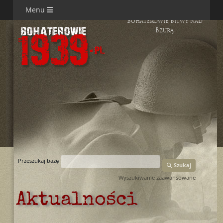
Menu
Bohaterowie Bitwy nad
Bzurą
Przeszukaj bazę
Szukaj
Wyszukiwanie zaawansowane
Aktualności