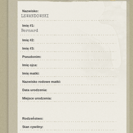
Nazwisko:
LEWANDOWSKI
Imię #1:
Bernard
Imię #2:
Imię #3:
Pseudonim:
Imię ojca:
Imię matki:
Nazwisko rodowe matki:
Data urodzenia:
Miejsce urodzenia:
Rodzeństwo:
Stan cywilny: