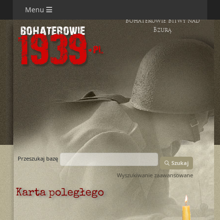
Menu
Bohaterowie Bitwy nad
Bzurą
Przeszukaj bazę
Szukaj
Wyszukiwanie zaawansowane
Karta poległego