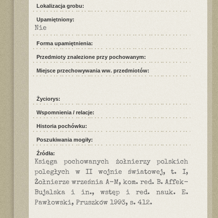
Lokalizacja grobu:
Upamiętniony:
Nie
Forma upamiętnienia:
Przedmioty znalezione przy pochowanym:
Miejsce przechowywania ww. przedmiotów:
Życiorys:
Wspomnienia / relacje:
Historia pochówku:
Poszukiwania mogiły:
Źródła:
Księga pochowanych żołnierzy polskich
poległych w II wojnie światowej, t. I,
Żołnierze września A-M, kom. red. B. Affek-
Bujalska i in., wstęp i red. nauk. E.
Pawłowski, Pruszków 1993, s. 412.