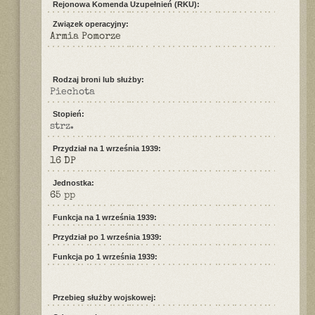
Rejonowa Komenda Uzupełnień (RKU):
Związek operacyjny:
Armia Pomorze
Rodzaj broni lub służby:
Piechota
Stopień:
strz.
Przydział na 1 września 1939:
16 DP
Jednostka:
65 pp
Funkcja na 1 września 1939:
Przydział po 1 września 1939:
Funkcja po 1 września 1939:
Przebieg służby wojskowej: