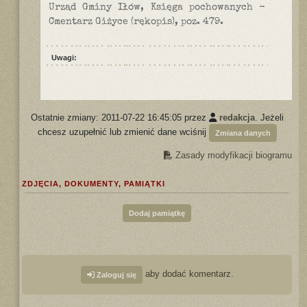
Urząd Gminy Iłów, Księga pochowanych -
Cmentarz Giżyce (rękopis), poz. 479.
Uwagi:
Ostatnie zmiany: 2011-07-22 16:45:05 przez
redakcja
. Jeżeli
chcesz uzupełnić lub zmienić dane wciśnij
Zmiana danych
Zasady modyfikacji biogramu
ZDJĘCIA, DOKUMENTY, PAMIĄTKI
Dodaj pamiątkę
aby dodać komentarz.
Zaloguj się