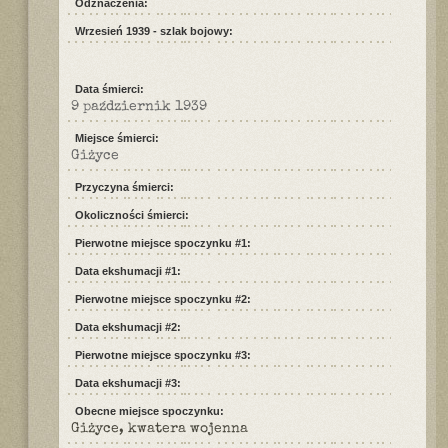
Odznaczenia:
Wrzesień 1939 - szlak bojowy:
Data śmierci:
9 październik 1939
Miejsce śmierci:
Giżyce
Przyczyna śmierci:
Okoliczności śmierci:
Pierwotne miejsce spoczynku #1:
Data ekshumacji #1:
Pierwotne miejsce spoczynku #2:
Data ekshumacji #2:
Pierwotne miejsce spoczynku #3:
Data ekshumacji #3:
Obecne miejsce spoczynku:
Giżyce, kwatera wojenna