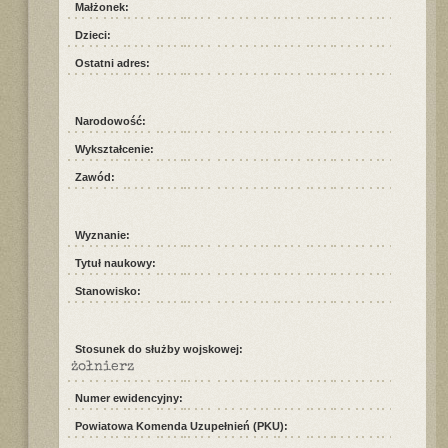
Małżonek:
Dzieci:
Ostatni adres:
Narodowość:
Wykształcenie:
Zawód:
Wyznanie:
Tytuł naukowy:
Stanowisko:
Stosunek do służby wojskowej:
żołnierz
Numer ewidencyjny:
Powiatowa Komenda Uzupełnień (PKU):