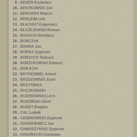
9.
BEGER Kazimierz
10.
BENTKOWSKI Jan
11.
BERGARD Mojsze
12.
BERLEWI Leib
13.
BŁACHUT Eugeniusz
14.
BŁAŻEJEWSKI Roman
15.
BOGUCKI Bonifacy
16.
BOŃCZAK
17.
BONNA Jan
18.
BORNA Zygmunt
19.
BORZYCH Tadeusz
20.
BORZYKOWSKI Edward
21.
BRIŁACKI
22.
BRYDEOWEL Antoni
23.
BRZOZOWSKI Józef
24.
BRZYTWIAK
25.
BUCZKOWSKI
26.
BUDERAWSKI Lech
27.
BUDZIŃSKI Józef
28.
BUNDT Bogdan
29.
CAL Ludwik
30.
CENDROWSKI Zygmunt
31.
CHARKIEWICZ Jan
32.
CHMURZYŃSKI Zygmunt
33.
CHOJNACKI Stanisław