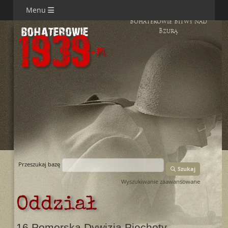
Menu
Bohaterowie Bitwy nad
Bzurą
Przeszukaj bazę
Szukaj
Wyszukiwanie zaawansowane
Oddział
16 Pomorska Dywizja Piechoty