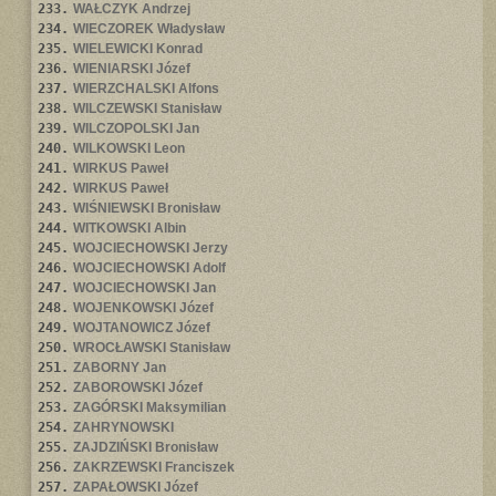
233.
WAŁCZYK Andrzej
234.
WIECZOREK Władysław
235.
WIELEWICKI Konrad
236.
WIENIARSKI Józef
237.
WIERZCHALSKI Alfons
238.
WILCZEWSKI Stanisław
239.
WILCZOPOLSKI Jan
240.
WILKOWSKI Leon
241.
WIRKUS Paweł
242.
WIRKUS Paweł
243.
WIŚNIEWSKI Bronisław
244.
WITKOWSKI Albin
245.
WOJCIECHOWSKI Jerzy
246.
WOJCIECHOWSKI Adolf
247.
WOJCIECHOWSKI Jan
248.
WOJENKOWSKI Józef
249.
WOJTANOWICZ Józef
250.
WROCŁAWSKI Stanisław
251.
ZABORNY Jan
252.
ZABOROWSKI Józef
253.
ZAGÓRSKI Maksymilian
254.
ZAHRYNOWSKI
255.
ZAJDZIŃSKI Bronisław
256.
ZAKRZEWSKI Franciszek
257.
ZAPAŁOWSKI Józef