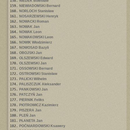
158.
NIEDEK Bolesław
159.
NIEWIADOMSKI Bernard
160.
NORLOCH Stanisław
161.
NOSARZEWSKI Henryk
162.
NOWACKI Roman
163.
NOWAK Jan
164.
NOWAK Leon
165.
NOWAKOWSKI Leon
166.
NOWIK Włodzimierz
167.
NOWOSAD Bazyli
168.
OBOJSKI Jan
169.
OLSZEWSKI Edward
170.
OLSZEWSKI Jan
171.
OSSOWSKI Bernard
172.
OSTROWSKI Stanisław
173.
PALICKI Wilhelm
174.
PALISZCZUK Aleksander
175.
PANKOWSKI Jan
176.
PATCZYŃ Jan
177.
PIERNIK Feliks
178.
PIOTROWICZ Kazimierz
179.
PISZERA Jan
180.
PLEŃ Jan
181.
PŁANETA Jan
182.
POĆNIARDOWSKI Ksawery