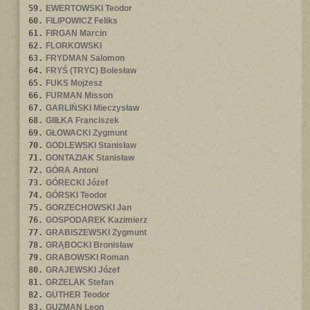
59.
EWERTOWSKI Teodor
60.
FILIPOWICZ Feliks
61.
FIRGAN Marcin
62.
FLORKOWSKI
63.
FRYDMAN Salomon
64.
FRYŚ (TRYC) Bolesław
65.
FUKS Mojżesz
66.
FURMAN Misson
67.
GARLIŃSKI Mieczysław
68.
GIIŁKA Franciszek
69.
GŁOWACKI Zygmunt
70.
GODLEWSKI Stanisław
71.
GONTAZIAK Stanisław
72.
GÓRA Antoni
73.
GÓRECKI Józef
74.
GÓRSKI Teodor
75.
GORZECHOWSKI Jan
76.
GOSPODAREK Kazimierz
77.
GRABISZEWSKI Zygmunt
78.
GRĄBOCKI Bronisław
79.
GRABOWSKI Roman
80.
GRAJEWSKI Józef
81.
GRZELAK Stefan
82.
GÜTHER Teodor
83.
GUZMAN Leon