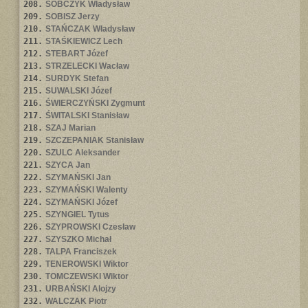
208.
SOBCZYK Władysław
209.
SOBISZ Jerzy
210.
STAŃCZAK Władysław
211.
STAŚKIEWICZ Lech
212.
STEBART Józef
213.
STRZELECKI Wacław
214.
SURDYK Stefan
215.
SUWALSKI Józef
216.
ŚWIERCZYŃSKI Zygmunt
217.
ŚWITALSKI Stanisław
218.
SZAJ Marian
219.
SZCZEPANIAK Stanisław
220.
SZULC Aleksander
221.
SZYCA Jan
222.
SZYMAŃSKI Jan
223.
SZYMAŃSKI Walenty
224.
SZYMAŃSKI Józef
225.
SZYNGIEL Tytus
226.
SZYPROWSKI Czesław
227.
SZYSZKO Michał
228.
TALPA Franciszek
229.
TENEROWSKI Wiktor
230.
TOMCZEWSKI Wiktor
231.
URBAŃSKI Alojzy
232.
WALCZAK Piotr