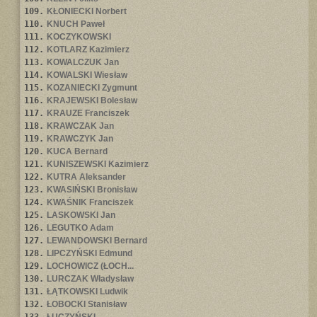
109.
KŁONIECKI Norbert
110.
KNUCH Paweł
111.
KOCZYKOWSKI
112.
KOTLARZ Kazimierz
113.
KOWALCZUK Jan
114.
KOWALSKI Wiesław
115.
KOZANIECKI Zygmunt
116.
KRAJEWSKI Bolesław
117.
KRAUZE Franciszek
118.
KRAWCZAK Jan
119.
KRAWCZYK Jan
120.
KUCA Bernard
121.
KUNISZEWSKI Kazimierz
122.
KUTRA Aleksander
123.
KWASIŃSKI Bronisław
124.
KWAŚNIK Franciszek
125.
LASKOWSKI Jan
126.
LEGUTKO Adam
127.
LEWANDOWSKI Bernard
128.
LIPCZYŃSKI Edmund
129.
LOCHOWICZ (ŁOCH...
130.
LURCZAK Władysław
131.
ŁĄTKOWSKI Ludwik
132.
ŁOBOCKI Stanisław