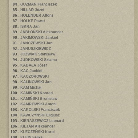
84.
GUZMAN Franciszek
85.
HILLAR Józef
86.
HOLENDER Alfons
87.
HOLKE Paweł
88.
ISKRA Jan
89.
JABŁOŃSKI Aleksander
90.
JAKIMOWSKI Jankiel
91.
JANCZEWSKI Jan
92.
JANUSZKIEWICZ
93.
JÓŹWIAK Stanisław
94.
JUDKOWSKI Szlama
95.
KABAŁA Józef
96.
KAC Jankiel
97.
KACZOROWSKI
98.
KALINOWSKI Jan
99.
KAM Michał
100.
KAMIŃSKI Konrad
101.
KAMIŃSKI Bronisław
102.
KAMROWSKI Antoni
103.
KAROLSKI Franciszek
104.
KAWCZYŃSKI Eligiusz
105.
KIERASZEWICZ Leonard
106.
KILJAN Aleksander
107.
KLECZEŃSKI Karol
108.
KLEIN Feliks