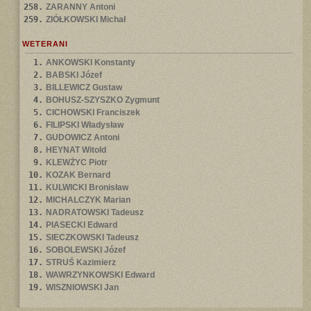
258.
ZARANNY Antoni
259.
ZIÓŁKOWSKI Michał
WETERANI
1.
ANKOWSKI Konstanty
2.
BABSKI Józef
3.
BILLEWICZ Gustaw
4.
BOHUSZ-SZYSZKO Zygmunt
5.
CICHOWSKI Franciszek
6.
FILIPSKI Władysław
7.
GUDOWICZ Antoni
8.
HEYNAT Witold
9.
KLEWŻYC Piotr
10.
KOZAK Bernard
11.
KULWICKI Bronisław
12.
MICHALCZYK Marian
13.
NADRATOWSKI Tadeusz
14.
PIASECKI Edward
15.
SIECZKOWSKI Tadeusz
16.
SOBOLEWSKI Józef
17.
STRUŚ Kazimierz
18.
WAWRZYNKOWSKI Edward
19.
WISZNIOWSKI Jan