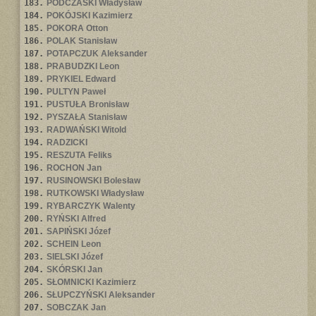
183.
PODCZASKI Władysław
184.
POKÓJSKI Kazimierz
185.
POKORA Otton
186.
POLAK Stanisław
187.
POTAPCZUK Aleksander
188.
PRABUDZKI Leon
189.
PRYKIEL Edward
190.
PULTYN Paweł
191.
PUSTUŁA Bronisław
192.
PYSZAŁA Stanisław
193.
RADWAŃSKI Witold
194.
RADZICKI
195.
RESZUTA Feliks
196.
ROCHON Jan
197.
RUSINOWSKI Bolesław
198.
RUTKOWSKI Władysław
199.
RYBARCZYK Walenty
200.
RYŃSKI Alfred
201.
SAPIŃSKI Józef
202.
SCHEIN Leon
203.
SIELSKI Józef
204.
SKÓRSKI Jan
205.
SŁOMNICKI Kazimierz
206.
SŁUPCZYŃSKI Aleksander
207.
SOBCZAK Jan