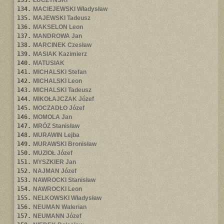
133.
ŁUCZYŃSKI
134.
MACIEJEWSKI Władysław
135.
MAJEWSKI Tadeusz
136.
MAKSELON Leon
137.
MANDROWA Jan
138.
MARCINEK Czesław
139.
MASIAK Kazimierz
140.
MATUSIAK
141.
MICHALSKI Stefan
142.
MICHALSKI Leon
143.
MICHALSKI Tadeusz
144.
MIKOŁAJCZAK Józef
145.
MOCZADŁO Józef
146.
MOMOLA Jan
147.
MRÓZ Stanisław
148.
MURAWIN Lejba
149.
MURAWSKI Bronisław
150.
MUZIOŁ Józef
151.
MYSZKIER Jan
152.
NAJMAN Józef
153.
NAWROCKI Stanisław
154.
NAWROCKI Leon
155.
NELKOWSKI Władysław
156.
NEUMAN Walerian
157.
NEUMANN Józef