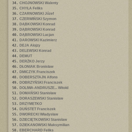
34.
CHOJNOWSKI Walenty
35.
CHYŁA Feliks
36.
CZARNOWSKI Józef
37.
CZERWIŃSKI Szymon
38.
DĄBKOWSKI Konrad
39.
DĄBROWSKI Konrad
40.
DĄBROWSKI Lucjan
41.
DAROWSKI Kazimierz
42.
DEJA Alojzy
43.
DELEWSKI Konrad
44.
DEMUT
45.
DERŻKO Jerzy
46.
DŁONIAK Bronisław
47.
DMICZYK Franciszek
48.
DOBERSZTAJN Alfons
49.
DOBRZYŃSKI Franciszek
50.
DOLIWA-ANDRUSZE... Witold
51.
DOMAŃSKI Stanisław
52.
DORASZEWSKI Stanisław
53.
DRZYMETKO
54.
DUŃSTET Franciszek
55.
DWORECKI Władysław
56.
DZIECIĘTKOWSKI Stanisław
57.
DZIEKANOWSKI Maksymilian
58.
EBERCHARD Feliks