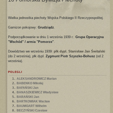
Wielka jednostka piechoty Wojska Polskiego II Rzeczypospolitej.
Garnizon pokojowy:
Grudziądz
.
Podporządkowanie w dniu 1 września 1939 r.:
Grupa Operacyjna
"Wschód" / armia "Pomorze"
.
Dowództwo we wrześniu 1939:
płk dypl. Stanisław Jan Świtalski
(do 2 września), płk dypl.
Zygmunt Piotr Szyszko-Bohusz
(od 2
września).
POLEGLI
1.
ALEKSANDROWICZ Marian
2.
BABENKO Mikołaj
3.
BAFAŃSKI Jan
4.
BANASZKIEWICZ Władysław
5.
BARAŃSKI Jan
6.
BARTKOWIAK Wacław
7.
BAUMGART Wilhelm
8.
BECZYŃSKI Czesław