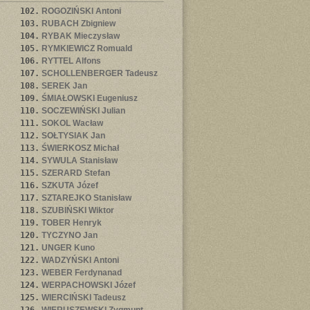
102.
ROGOZIŃSKI Antoni
103.
RUBACH Zbigniew
104.
RYBAK Mieczysław
105.
RYMKIEWICZ Romuald
106.
RYTTEL Alfons
107.
SCHOLLENBERGER Tadeusz
108.
SEREK Jan
109.
ŚMIAŁOWSKI Eugeniusz
110.
SOCZEWIŃSKI Julian
111.
SOKOL Wacław
112.
SOŁTYSIAK Jan
113.
ŚWIERKOSZ Michał
114.
SYWULA Stanisław
115.
SZERARD Stefan
116.
SZKUTA Józef
117.
SZTAREJKO Stanisław
118.
SZUBIŃSKI Wiktor
119.
TOBER Henryk
120.
TYCZYNO Jan
121.
UNGER Kuno
122.
WADZYŃSKI Antoni
123.
WEBER Ferdynanad
124.
WERPACHOWSKI Józef
125.
WIERCIŃSKI Tadeusz
126.
WIERUSZEWSKI Zygmunt