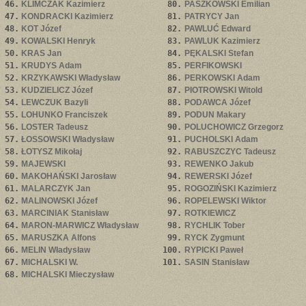
46.
KLIMCZAK Kazimierz
80.
PASZKOWSKI Emilian
47.
KONDRACKI Kazimierz
81.
PATRYCY Jan
48.
KOT Józef
82.
PAWLUĆ Edward
49.
KOWALSKI Henryk
83.
PAWLUK Kazimierz
50.
KRAS Jan
84.
PĘKALSKI Stefan
51.
KRUDYS Adam
85.
PERFIKOWSKI
52.
KRZYKAWSKI Władysław
86.
PERKOWSKI Adam
53.
KUDZIELICZ Józef
87.
PIOTROWSKI Witold
54.
LEWCZUK Bazyli
88.
PODAWCA Józef
55.
LOHUNKO Franciszek
89.
PODUN Makary
56.
LOSTER Tadeusz
90.
POLUCHOWICZ Grzegorz
57.
ŁOSSOWSKI Władysław
91.
PUCHOLSKI Adam
58.
ŁOTYSZ Mikołaj
92.
RABUSZCZYC Tadeusz
59.
MAJEWSKI
93.
REWENKO Jakub
60.
MAKOHAŃSKI Jarosław
94.
REWERSKI Józef
61.
MALARCZYK Jan
95.
ROGOZIŃSKI Kazimierz
62.
MALINOWSKI Józef
96.
ROPELEWSKI Wiktor
63.
MARCINIAK Stanisław
97.
ROTKIEWICZ
64.
MARON-MARWICZ Władysław
98.
RYCHLIK Tober
65.
MARUSZKA Alfons
99.
RYCK Zygmunt
66.
MELIN Władysław
100.
RYPICKI Paweł
67.
MICHALSKI W.
101.
SASIN Stanisław
68.
MICHALSKI Mieczysław