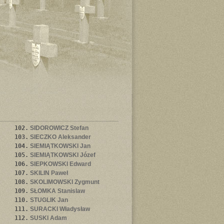
102.
SIDOROWICZ Stefan
103.
SIECZKO Aleksander
104.
SIEMIĄTKOWSKI Jan
105.
SIEMIĄTKOWSKI Józef
106.
SIEPKOWSKI Edward
107.
SKILIN Paweł
108.
SKOLIMOWSKI Zygmunt
109.
SŁOMKA Stanislaw
110.
STUGLIK Jan
111.
SURACKI Władysław
112.
SUSKI Adam