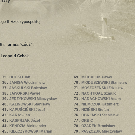
go II Rzeczypospolitej.
9 r.:
armia "Łódź"
.
.
Leopold Cehak
.
35.
HUĆKO Jan
69.
MICHALUK Paweł
36.
JANIGA Włodzimierz
70.
MIODUSZEWSKI Stanisław
37.
JASKULSKI Bolesław
71.
MOSZCZEŃSKI Zdzisław
38.
JAWORSKI Paweł
72.
NACHTIGAL Szmulo
39.
JERZYKOWSKI Mieczysław
73.
NADACHOWSKI Adam
40.
KALINOWSKI Stanisław
74.
NIEMCZUK Kazimierz
41.
KAPUŚCIŃSKI Józef
75.
NIZIŃSKI Stefan
42.
KARAŚ Jan
76.
OBREMSKI Stanisław
43.
KASPRZAK Józef
77.
ORBIC
44.
KENDZIA Aleksander
78.
OŻAREK Bronisław
45.
KIEŁCZYKOWSKI Marian
79.
PASZCZUK Mieczysław