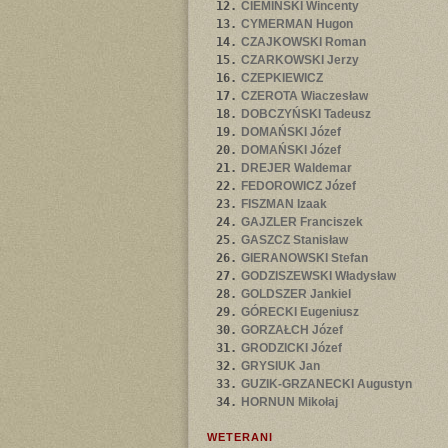
12.
CIEMIŃSKI Wincenty
13.
CYMERMAN Hugon
14.
CZAJKOWSKI Roman
15.
CZARKOWSKI Jerzy
16.
CZEPKIEWICZ
17.
CZEROTA Wiaczesław
18.
DOBCZYŃSKI Tadeusz
19.
DOMAŃSKI Józef
20.
DOMAŃSKI Józef
21.
DREJER Waldemar
22.
FEDOROWICZ Józef
23.
FISZMAN Izaak
24.
GAJZLER Franciszek
25.
GASZCZ Stanisław
26.
GIERANOWSKI Stefan
27.
GODZISZEWSKI Władysław
28.
GOLDSZER Jankiel
29.
GÓRECKI Eugeniusz
30.
GORZAŁCH Józef
31.
GRODZICKI Józef
32.
GRYSIUK Jan
33.
GUZIK-GRZANECKI Augustyn
34.
HORNUN Mikołaj
WETERANI