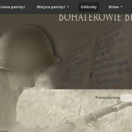
Ściana pamięci
Miejsca pamięci
Oddziały
Bitwa
Bohaterowie B
Przeszukaj bazę
hoty