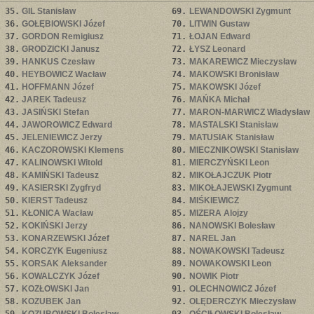
35.
GIL Stanisław
69.
LEWANDOWSKI Zygmunt
36.
GOŁĘBIOWSKI Józef
70.
LITWIN Gustaw
37.
GORDON Remigiusz
71.
ŁOJAN Edward
38.
GRODZICKI Janusz
72.
ŁYSZ Leonard
39.
HANKUS Czesław
73.
MAKAREWICZ Mieczysław
40.
HEYBOWICZ Wacław
74.
MAKOWSKI Bronisław
41.
HOFFMANN Józef
75.
MAKOWSKI Józef
42.
JAREK Tadeusz
76.
MAŃKA Michał
43.
JASIŃSKI Stefan
77.
MARON-MARWICZ Władysław
44.
JAWOROWICZ Edward
78.
MASTALSKI Stanisław
45.
JELENIEWICZ Jerzy
79.
MATUSIAK Stanisław
46.
KACZOROWSKI Klemens
80.
MIECZNIKOWSKI Stanisław
47.
KALINOWSKI Witold
81.
MIERCZYŃSKI Leon
48.
KAMIŃSKI Tadeusz
82.
MIKOŁAJCZUK Piotr
49.
KASIERSKI Zygfryd
83.
MIKOŁAJEWSKI Zygmunt
50.
KIERST Tadeusz
84.
MIŚKIEWICZ
51.
KŁONICA Wacław
85.
MIZERA Alojzy
52.
KOKIŃSKI Jerzy
86.
NANOWSKI Bolesław
53.
KONARZEWSKI Józef
87.
NAREL Jan
54.
KORCZYK Eugeniusz
88.
NOWAKOWSKI Tadeusz
55.
KORSAK Aleksander
89.
NOWAKOWSKI Leon
56.
KOWALCZYK Józef
90.
NOWIK Piotr
57.
KOZŁOWSKI Jan
91.
OLECHNOWICZ Józef
58.
KOZUBEK Jan
92.
OLĘDERCZYK Mieczysław
59.
KOZUBOWSKI Bolesław
93.
OŚCIŁOWSKI Bolesław