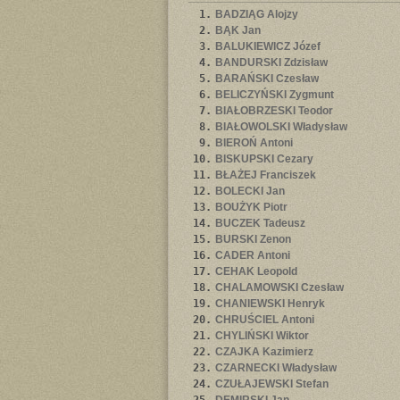
1.
BADZIĄG Alojzy
2.
BĄK Jan
3.
BALUKIEWICZ Józef
4.
BANDURSKI Zdzisław
5.
BARAŃSKI Czesław
6.
BELICZYŃSKI Zygmunt
7.
BIAŁOBRZESKI Teodor
8.
BIAŁOWOLSKI Władysław
9.
BIEROŃ Antoni
10.
BISKUPSKI Cezary
11.
BŁAŻEJ Franciszek
12.
BOLECKI Jan
13.
BOUŻYK Piotr
14.
BUCZEK Tadeusz
15.
BURSKI Zenon
16.
CADER Antoni
17.
CEHAK Leopold
18.
CHALAMOWSKI Czesław
19.
CHANIEWSKI Henryk
20.
CHRUŚCIEL Antoni
21.
CHYLIŃSKI Wiktor
22.
CZAJKA Kazimierz
23.
CZARNECKI Władysław
24.
CZUŁAJEWSKI Stefan
25.
DEMIRSKI Jan