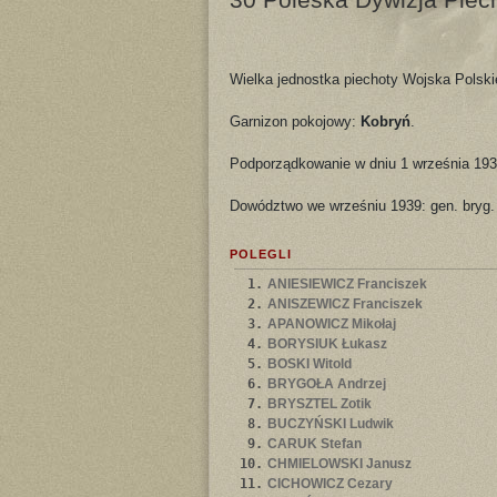
Wielka jednostka piechoty Wojska Polskie
Garnizon pokojowy:
Kobryń
.
Podporządkowanie w dniu 1 września 193
Dowództwo we wrześniu 1939: gen. bryg
POLEGLI
1.
ANIESIEWICZ Franciszek
2.
ANISZEWICZ Franciszek
3.
APANOWICZ Mikołaj
4.
BORYSIUK Łukasz
5.
BOSKI Witold
6.
BRYGOŁA Andrzej
7.
BRYSZTEL Zotik
8.
BUCZYŃSKI Ludwik
9.
CARUK Stefan
10.
CHMIELOWSKI Janusz
11.
CICHOWICZ Cezary