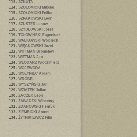
113.
SZKUTA
114.
SZOŁOMICKI Mikołaj
115.
SZOŁOMICKI Feliks
116.
SZPAKOWSKI Leon
117.
SZUSTER Lesow
118.
SZYDŁOWSKI Józef
119.
TOŁOWIŃSKI Eugeniusz
120.
WALKOWSKI Wojciech
121.
WIĘCKOWSKI Józef
122.
WITTMAN Bronisław
123.
WITTMAN Jan
124.
WŁODARZ Włodzimierz
125.
WOJEWODA
126.
WOŁYNIEC Abram
127.
WRÓBEL
128.
WYSZYŃSKI Jan
129.
WZIĄTEK Julian
130.
ZACZEK Leon
131.
ZAWADZKI Wincenty
132.
ZDANOWSKI Henryk
133.
ZIEMBICKI Antoni
134.
ŻYTNIKIEWICZ Filip