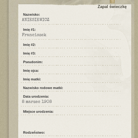
Zapal świeczkę
Nazwisko:
ANIESIEWICZ
Imię #1:
Franciszek
Imię #2:
Imię #3:
Pseudonim:
Imię ojca:
Imię matki:
Nazwisko rodowe matki:
Data urodzenia:
8 marzec 1908
Miejsce urodzenia:
Rodzeństwo: