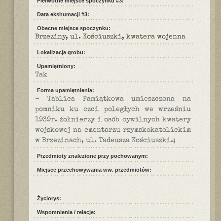
Pierwotne miejsce spoczynku #3:
Data ekshumacji #3:
Obecne miejsce spoczynku:
Brzeziny, ul. Kościuszki, kwatera wojenna
Lokalizacja grobu:
Upamiętniony:
Tak
Forma upamiętnienia:
- Tablica Pamiątkowa umieszczona na
pomniku ku czci poległych we wrześniu
1939r. żołnierzy i osób cywilnych kwatery
wojskowej na cmentarzu rzymskokatolickim
w Brzezinach, ul. Tadeusza Kościuszki.;
Przedmioty znalezione przy pochowanym:
Miejsce przechowywania ww. przedmiotów:
Życiorys:
Wspomnienia / relacje: