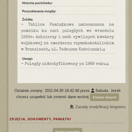
Historia pochówku:
Poszukiwania mogiły:
Źródła:
- Tablica Pamiątkowa umieszczona na
pomniku ku czci poległych we wrześniu
1939r. żołnierzy i osób cywilnych kwatery
wojskowej na cmentarzu rzymskokatolickim
w Brzezinach, ul. Tadeusza Kościuszki.;
Uwagi:
- Poległy zidentyfikowany po 1989 roku.;
Ostatnie zmiany: 2011-04-30 18:42:40 przez
Saluda
. Jeżeli
chcesz uzupełnić lub zmienić dane wciśnij
Zmiana danych
Zasady modyfikacji biogramu
ZDJĘCIA, DOKUMENTY, PAMIĄTKI
Dodaj pamiątkę