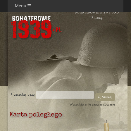
Menu
Bohaterowie Bitwy nad
Bzurą
Przeszukaj bazę
Szukaj
Wyszukiwanie zaawansowane
Karta poległego