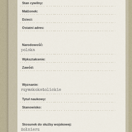
Stan cywilny:
Małżonek:
Dzieci:
Ostatni adres:
Narodowość:
polska
Wykształcenie:
Zawód:
Wyznanie:
rzymskokatolickie
Tytuł naukowy:
Stanowisko:
Stosunek do służby wojskowej:
żołnierz