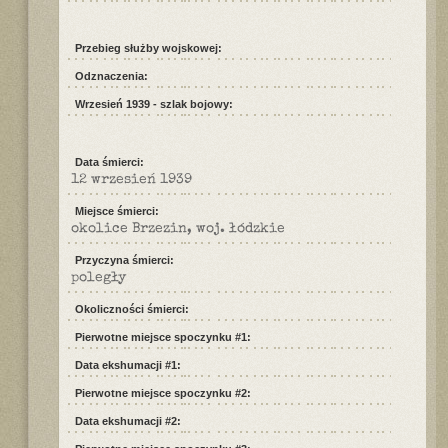
Przebieg służby wojskowej:
Odznaczenia:
Wrzesień 1939 - szlak bojowy:
Data śmierci:
12 wrzesień 1939
Miejsce śmierci:
okolice Brzezin, woj. łódzkie
Przyczyna śmierci:
poległy
Okoliczności śmierci:
Pierwotne miejsce spoczynku #1:
Data ekshumacji #1:
Pierwotne miejsce spoczynku #2:
Data ekshumacji #2: