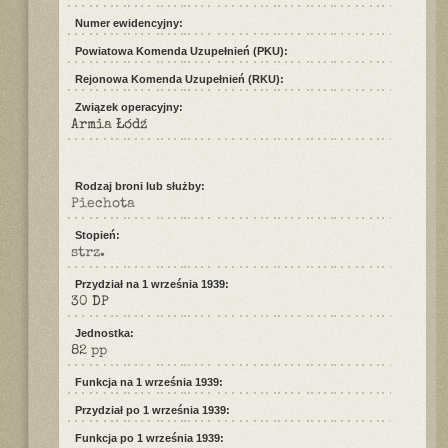
Numer ewidencyjny:
Powiatowa Komenda Uzupełnień (PKU):
Rejonowa Komenda Uzupełnień (RKU):
Związek operacyjny:
Armia Łódź
Rodzaj broni lub służby:
Piechota
Stopień:
strz.
Przydział na 1 września 1939:
30 DP
Jednostka:
82 pp
Funkcja na 1 września 1939:
Przydział po 1 września 1939:
Funkcja po 1 września 1939: