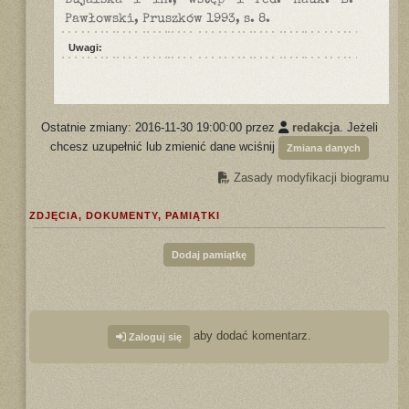
Bujalska i in., wstęp i red. nauk. E.
Pawłowski, Pruszków 1993, s. 8.
Uwagi:
Ostatnie zmiany: 2016-11-30 19:00:00 przez
redakcja
. Jeżeli
chcesz uzupełnić lub zmienić dane wciśnij
Zmiana danych
Zasady modyfikacji biogramu
ZDJĘCIA, DOKUMENTY, PAMIĄTKI
Dodaj pamiątkę
aby dodać komentarz.
Zaloguj się