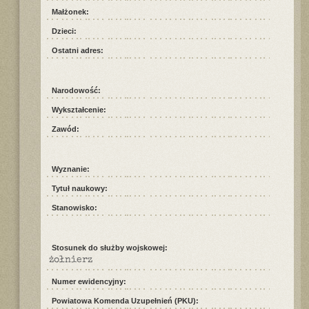
Małżonek:
Dzieci:
Ostatni adres:
Narodowość:
Wykształcenie:
Zawód:
Wyznanie:
Tytuł naukowy:
Stanowisko:
Stosunek do służby wojskowej:
żołnierz
Numer ewidencyjny:
Powiatowa Komenda Uzupełnień (PKU):