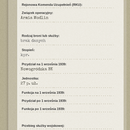
Rejonowa Komenda Uzupełnień (RKU):
Związek operacyjny:
Armia Modlin
Rodzaj broni lub służby:
brak danych
Stopień:
kpr.
Przydział na 1 września 1939:
Nowogródzka BK
Jednostka:
27 p. uł.
Funkcja na 1 września 1939:
Przydział po 1 września 1939:
Funkcja po 1 września 1939:
Przebieg służby wojskowej: