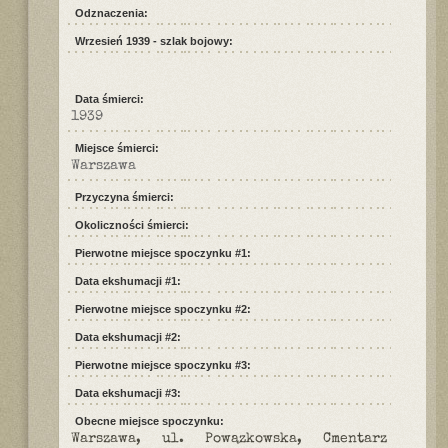
Odznaczenia:
Wrzesień 1939 - szlak bojowy:
Data śmierci:
1939
Miejsce śmierci:
Warszawa
Przyczyna śmierci:
Okoliczności śmierci:
Pierwotne miejsce spoczynku #1:
Data ekshumacji #1:
Pierwotne miejsce spoczynku #2:
Data ekshumacji #2:
Pierwotne miejsce spoczynku #3:
Data ekshumacji #3:
Obecne miejsce spoczynku:
Warszawa, ul. Powązkowska, Cmentarz