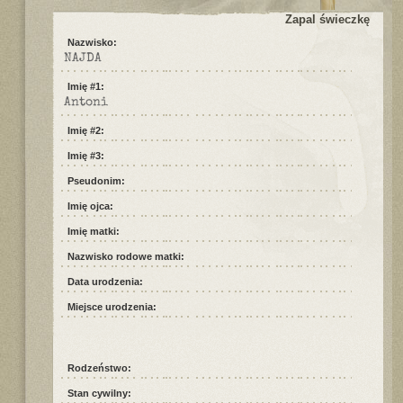
Zapal świeczkę
Nazwisko:
NAJDA
Imię #1:
Antoni
Imię #2:
Imię #3:
Pseudonim:
Imię ojca:
Imię matki:
Nazwisko rodowe matki:
Data urodzenia:
Miejsce urodzenia:
Rodzeństwo:
Stan cywilny: