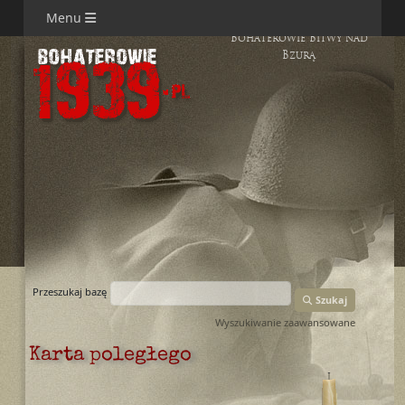
Menu
Bohaterowie Bitwy nad
Bzurą
Przeszukaj bazę
Szukaj
Wyszukiwanie zaawansowane
Karta poległego