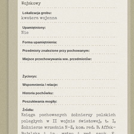
Wojskowy
Lokalizacja grobu:
kwatera wojenna
Upamiętniony:
Nie
Forma upamiętnienia:
Przedmioty znalezione przy pochowanym:
Miejsce przechowywania ww. przedmiotów:
Życiorys:
Wspomnienia / relacje:
Historia pochówku:
Poszukiwania mogiły:
Źródła:
Księga pochowanych żołnierzy polskich
poległych w II wojnie światowej, t. I,
Żołnierze września N-Z, kom. red. B. Affek-