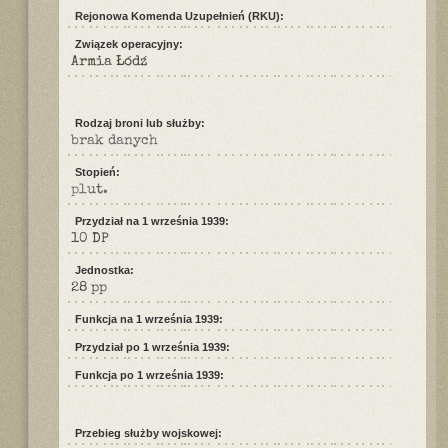
Rejonowa Komenda Uzupełnień (RKU):
Związek operacyjny:
Armia Łódź
Rodzaj broni lub służby:
brak danych
Stopień:
plut.
Przydział na 1 września 1939:
10 DP
Jednostka:
28 pp
Funkcja na 1 września 1939:
Przydział po 1 września 1939:
Funkcja po 1 września 1939:
Przebieg służby wojskowej: