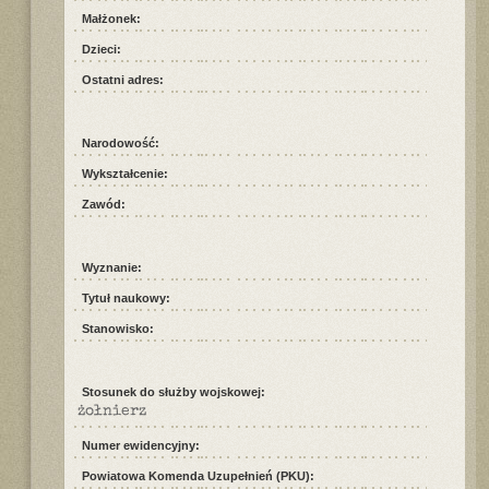
Małżonek:
Dzieci:
Ostatni adres:
Narodowość:
Wykształcenie:
Zawód:
Wyznanie:
Tytuł naukowy:
Stanowisko:
Stosunek do służby wojskowej:
żołnierz
Numer ewidencyjny:
Powiatowa Komenda Uzupełnień (PKU):