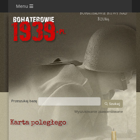
Menu
Bohaterowie Bitwy nad
Bzurą
Przeszukaj bazę
Szukaj
Wyszukiwanie zaawansowane
Karta poległego