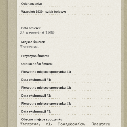
Odznaczenia:
Wrzesień 1939 - szlak bojowy:
Data śmierci:
25 wrzesień 1939
Miejsce śmierci:
Warszawa
Przyczyna śmierci:
Okoliczności śmierci:
Pierwotne miejsce spoczynku #1:
Data ekshumacji #1:
Pierwotne miejsce spoczynku #2:
Data ekshumacji #2:
Pierwotne miejsce spoczynku #3:
Data ekshumacji #3:
Obecne miejsce spoczynku:
Warszawa, ul. Powązkowska, Cmentarz