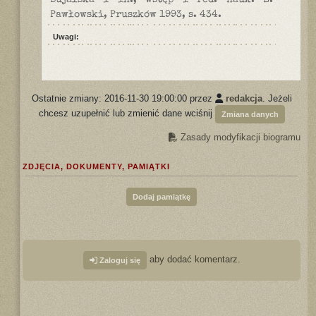
Bujalska i in., wstęp i red. nauk. E.
Pawłowski, Pruszków 1993, s. 434.
Uwagi:
Ostatnie zmiany: 2016-11-30 19:00:00 przez
redakcja
. Jeżeli
chcesz uzupełnić lub zmienić dane wciśnij
Zmiana danych
Zasady modyfikacji biogramu
ZDJĘCIA, DOKUMENTY, PAMIĄTKI
Dodaj pamiątkę
aby dodać komentarz.
Zaloguj się