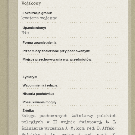
Wojskowy
Lokalizacja grobu:
kwatera wojenna
Upamiętniony:
Nie
Forma upamiętnienia:
Przedmioty znalezione przy pochowanym:
Miejsce przechowywania ww. przedmiotów:
Życiorys:
Wspomnienia / relacje:
Historia pochówku:
Poszukiwania mogiły:
Źródła:
Księga pochowanych żołnierzy polskich
poległych w II wojnie światowej, t. I,
Żołnierze września A-M, kom. red. B. Affek-