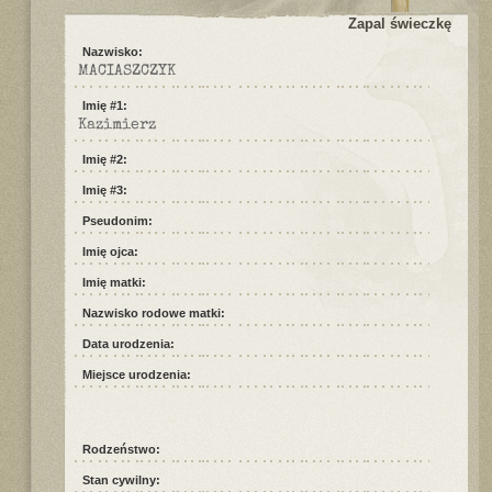
Zapal świeczkę
Nazwisko:
MACIASZCZYK
Imię #1:
Kazimierz
Imię #2:
Imię #3:
Pseudonim:
Imię ojca:
Imię matki:
Nazwisko rodowe matki:
Data urodzenia:
Miejsce urodzenia:
Rodzeństwo:
Stan cywilny: