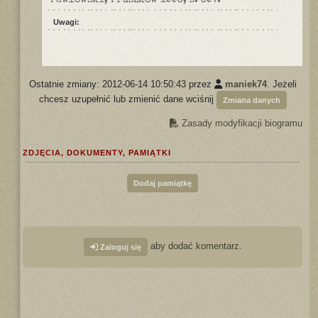
Pawłowski, Pruszków 1993, s. 397.
Uwagi:
Ostatnie zmiany: 2012-06-14 10:50:43 przez
maniek74
. Jeżeli
chcesz uzupełnić lub zmienić dane wciśnij
Zmiana danych
Zasady modyfikacji biogramu
ZDJĘCIA, DOKUMENTY, PAMIĄTKI
Dodaj pamiątkę
aby dodać komentarz.
Zaloguj się