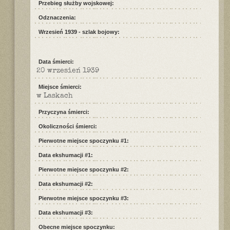
Przebieg służby wojskowej:
Odznaczenia:
Wrzesień 1939 - szlak bojowy:
Data śmierci:
20 wrzesień 1939
Miejsce śmierci:
w Laskach
Przyczyna śmierci:
Okoliczności śmierci:
Pierwotne miejsce spoczynku #1:
Data ekshumacji #1:
Pierwotne miejsce spoczynku #2:
Data ekshumacji #2:
Pierwotne miejsce spoczynku #3:
Data ekshumacji #3:
Obecne miejsce spoczynku: