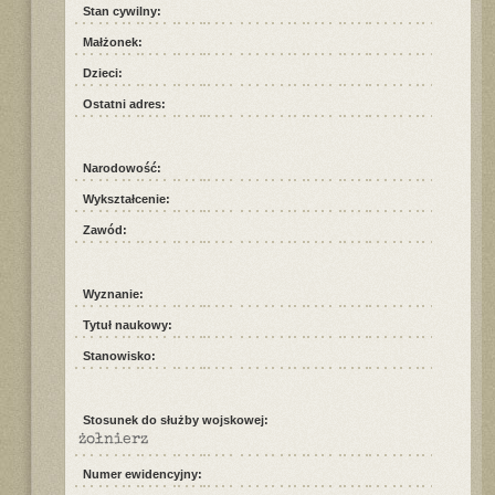
Stan cywilny:
Małżonek:
Dzieci:
Ostatni adres:
Narodowość:
Wykształcenie:
Zawód:
Wyznanie:
Tytuł naukowy:
Stanowisko:
Stosunek do służby wojskowej:
żołnierz
Numer ewidencyjny: