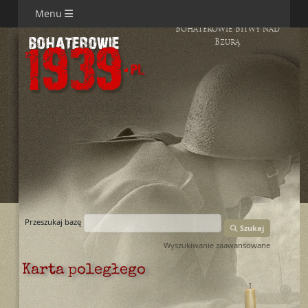
Menu
Bohaterowie Bitwy nad
Bzurą
Przeszukaj bazę
Szukaj
Wyszukiwanie zaawansowane
Karta poległego