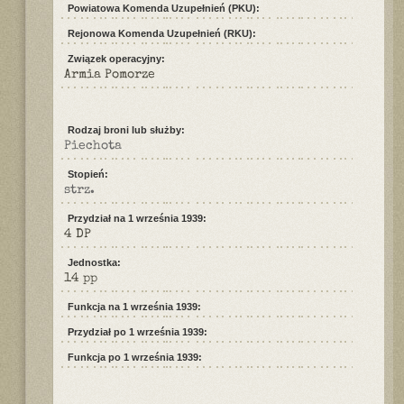
Powiatowa Komenda Uzupełnień (PKU):
Rejonowa Komenda Uzupełnień (RKU):
Związek operacyjny:
Armia Pomorze
Rodzaj broni lub służby:
Piechota
Stopień:
strz.
Przydział na 1 września 1939:
4 DP
Jednostka:
14 pp
Funkcja na 1 września 1939:
Przydział po 1 września 1939:
Funkcja po 1 września 1939: