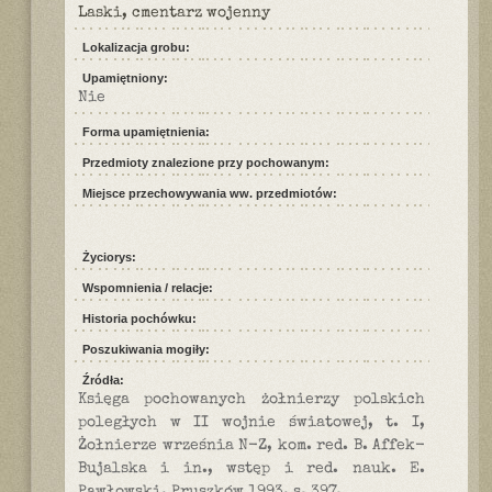
Laski, cmentarz wojenny
Lokalizacja grobu:
Upamiętniony:
Nie
Forma upamiętnienia:
Przedmioty znalezione przy pochowanym:
Miejsce przechowywania ww. przedmiotów:
Życiorys:
Wspomnienia / relacje:
Historia pochówku:
Poszukiwania mogiły:
Źródła:
Księga pochowanych żołnierzy polskich
poległych w II wojnie światowej, t. I,
Żołnierze września N-Z, kom. red. B. Affek-
Bujalska i in., wstęp i red. nauk. E.