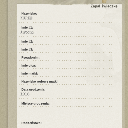
Zapal świeczkę
Nazwisko:
KURKE
Imię #1:
Antoni
Imię #2:
Imię #3:
Pseudonim:
Imię ojca:
Imię matki:
Nazwisko rodowe matki:
Data urodzenia:
1916
Miejsce urodzenia:
Rodzeństwo: