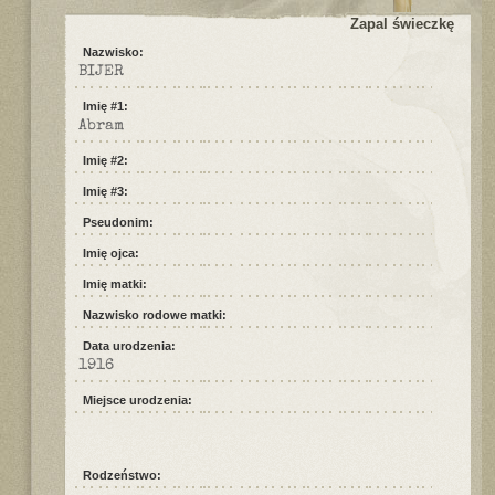
Zapal świeczkę
Nazwisko:
BIJER
Imię #1:
Abram
Imię #2:
Imię #3:
Pseudonim:
Imię ojca:
Imię matki:
Nazwisko rodowe matki:
Data urodzenia:
1916
Miejsce urodzenia:
Rodzeństwo: