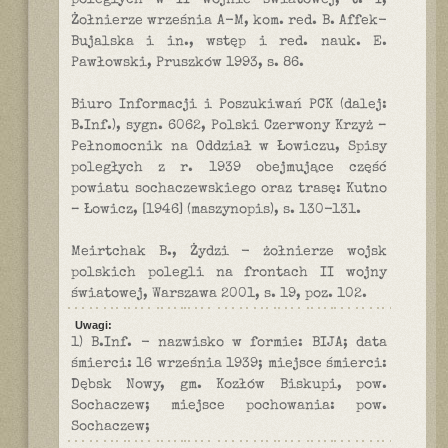
poległych w II wojnie światowej, t. I,
Żołnierze września A-M, kom. red. B. Affek-
Bujalska i in., wstęp i red. nauk. E.
Pawłowski, Pruszków 1993, s. 86.
Biuro Informacji i Poszukiwań PCK (dalej:
B.Inf.), sygn. 6062, Polski Czerwony Krzyż –
Pełnomocnik na Oddział w Łowiczu, Spisy
poległych z r. 1939 obejmujące część
powiatu sochaczewskiego oraz trasę: Kutno
– Łowicz, [1946] (maszynopis), s. 130-131.
Meirtchak B., Żydzi - żołnierze wojsk
polskich polegli na frontach II wojny
światowej, Warszawa 2001, s. 19, poz. 102.
Uwagi:
1) B.Inf. - nazwisko w formie: BIJA; data
śmierci: 16 września 1939; miejsce śmierci:
Dębsk Nowy, gm. Kozłów Biskupi, pow.
Sochaczew; miejsce pochowania: pow.
Sochaczew;