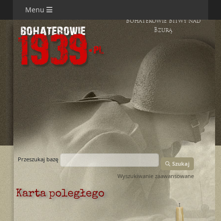
Menu
Bohaterowie Bitwy nad
Bzurą
Przeszukaj bazę
Szukaj
Wyszukiwanie zaawansowane
Karta poległego