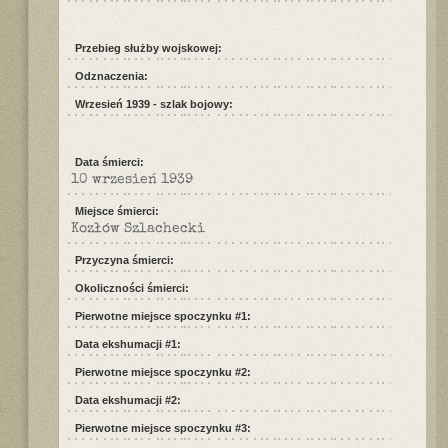
Przebieg służby wojskowej:
Odznaczenia:
Wrzesień 1939 - szlak bojowy:
Data śmierci:
10 wrzesień 1939
Miejsce śmierci:
Kozłów Szlachecki
Przyczyna śmierci:
Okoliczności śmierci:
Pierwotne miejsce spoczynku #1:
Data ekshumacji #1:
Pierwotne miejsce spoczynku #2:
Data ekshumacji #2:
Pierwotne miejsce spoczynku #3: