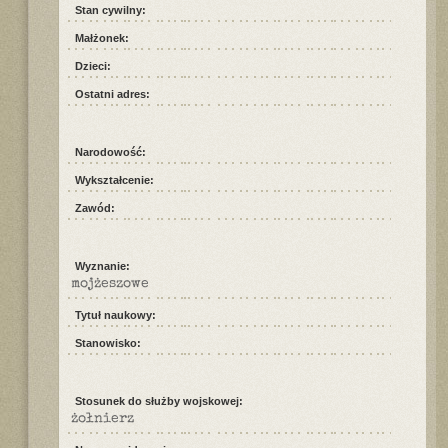
Stan cywilny:
Małżonek:
Dzieci:
Ostatni adres:
Narodowość:
Wykształcenie:
Zawód:
Wyznanie:
mojżeszowe
Tytuł naukowy:
Stanowisko:
Stosunek do służby wojskowej:
żołnierz