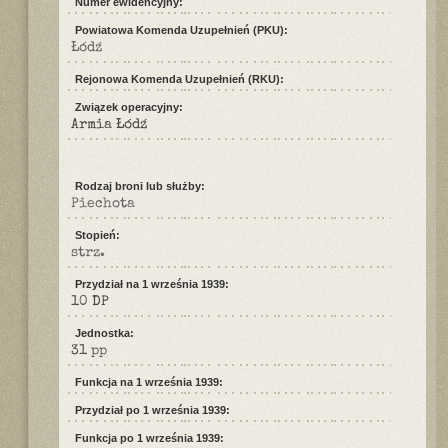
Numer ewidencyjny:
Powiatowa Komenda Uzupełnień (PKU):
Łódź
Rejonowa Komenda Uzupełnień (RKU):
Związek operacyjny:
Armia Łódź
Rodzaj broni lub służby:
Piechota
Stopień:
strz.
Przydział na 1 września 1939:
10 DP
Jednostka:
31 pp
Funkcja na 1 września 1939:
Przydział po 1 września 1939:
Funkcja po 1 września 1939: