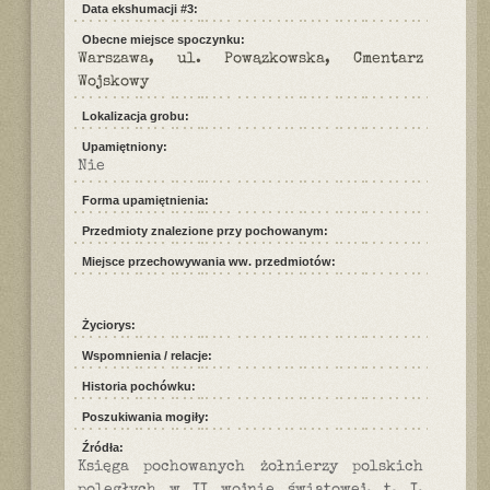
Data ekshumacji #3:
Obecne miejsce spoczynku:
Warszawa, ul. Powązkowska, Cmentarz
Wojskowy
Lokalizacja grobu:
Upamiętniony:
Nie
Forma upamiętnienia:
Przedmioty znalezione przy pochowanym:
Miejsce przechowywania ww. przedmiotów:
Życiorys:
Wspomnienia / relacje:
Historia pochówku:
Poszukiwania mogiły:
Źródła:
Księga pochowanych żołnierzy polskich