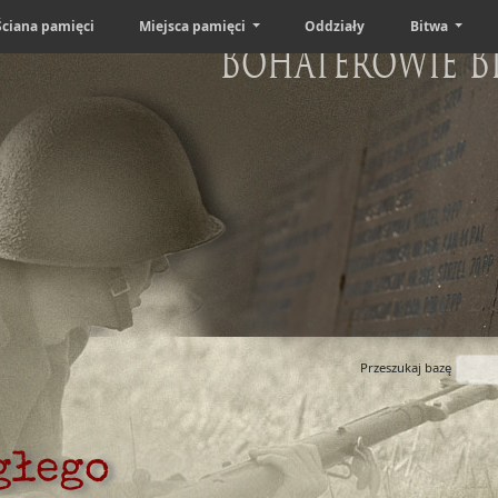
Ściana pamięci
Miejsca pamięci
Oddziały
Bitwa
Bohaterowie B
Przeszukaj bazę
głego