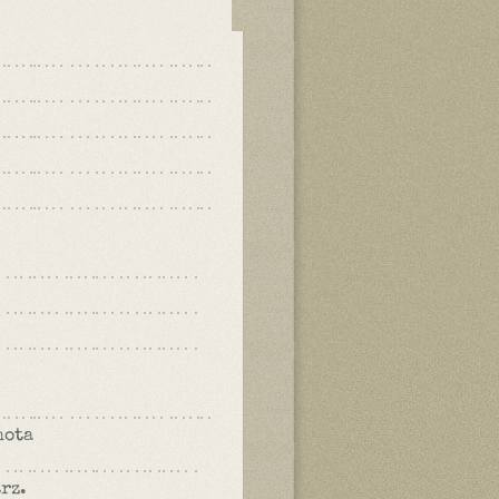
hota
trz.