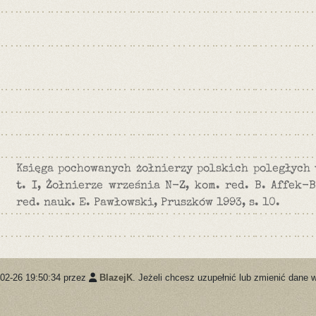
Księga pochowanych żołnierzy polskich poległych 
t. I, Żołnierze września N-Z, kom. red. B. Affek-B
red. nauk. E. Pawłowski, Pruszków 1993, s. 10.
-02-26 19:50:34 przez
BlazejK
. Jeżeli chcesz uzupełnić lub zmienić dane 