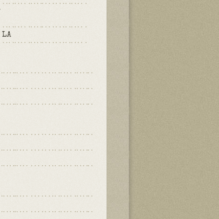
P
 LA