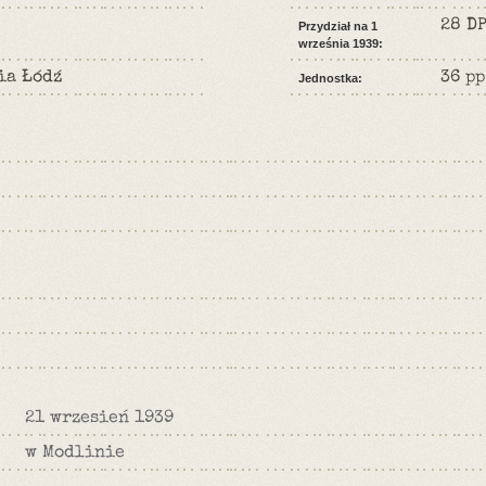
28 D
Przydział na 1
września 1939:
ia Łódź
36 pp
Jednostka:
21 wrzesień 1939
w Modlinie