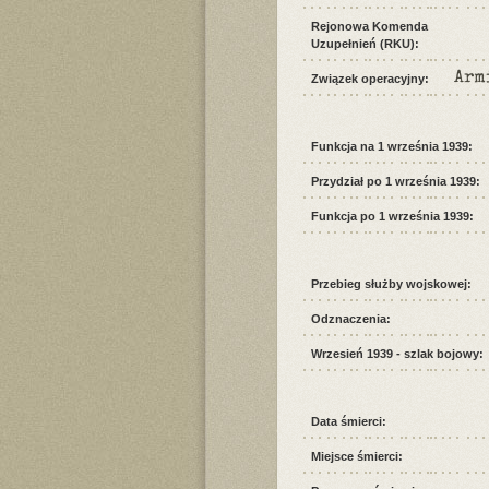
Rejonowa Komenda
Uzupełnień (RKU):
Arm
Związek operacyjny:
Funkcja na 1 września 1939:
Przydział po 1 września 1939:
Funkcja po 1 września 1939:
Przebieg służby wojskowej:
Odznaczenia:
Wrzesień 1939 - szlak bojowy:
Data śmierci:
Miejsce śmierci: