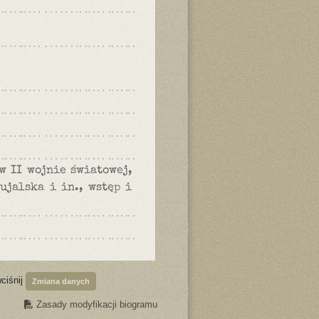
w II wojnie światowej,
ujalska i in., wstęp i
wciśnij
Zmiana danych
Zasady modyfikacji biogramu