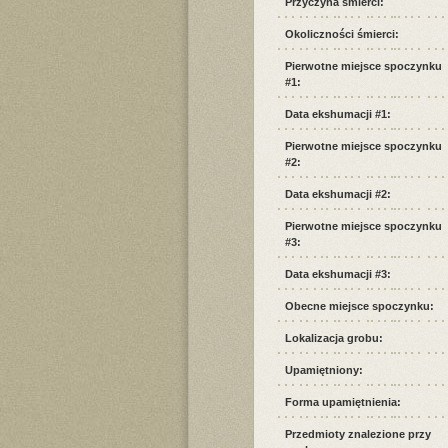
Przyczyna śmierci:
Okoliczności śmierci:
Pierwotne miejsce spoczynku
#1:
Data ekshumacji #1:
Pierwotne miejsce spoczynku
#2:
Data ekshumacji #2:
Pierwotne miejsce spoczynku
#3:
Data ekshumacji #3:
Obecne miejsce spoczynku:
Lokalizacja grobu:
Upamiętniony:
Forma upamiętnienia:
Przedmioty znalezione przy