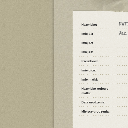
NAT
Nazwisko:
Jan
Imię #1:
Imię #2:
Imię #3:
Pseudonim:
Imię ojca:
Imię matki:
Nazwisko rodowe
matki:
Data urodzenia:
Miejsce urodzenia: