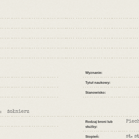
Wyznanie:
Tytuł naukowy:
Stanowisko:
żołnierz
:
Piec
Rodzaj broni lub
służby:
st. s
Stopień: