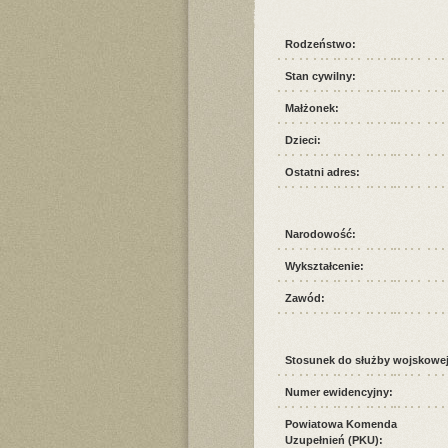
Rodzeństwo:
Stan cywilny:
Małżonek:
Dzieci:
Ostatni adres:
Narodowość:
Wykształcenie:
Zawód:
Stosunek do służby wojskowej
Numer ewidencyjny:
Powiatowa Komenda
Uzupełnień (PKU):