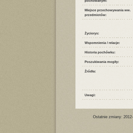
pochowanym:
Miejsce przechowywania ww.
przedmiotów:
Życiorys:
Wspomnienia / relacje:
Historia pochówku:
Poszukiwania mogiły:
Źródła:
Uwagi:
Ostatnie zmiany: 2012