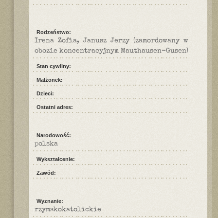
Rodzeństwo:
Irena Zofia, Janusz Jerzy (zamordowany w
obozie koncentracyjnym Mauthausen-Gusen)
Stan cywilny:
Małżonek:
Dzieci:
Ostatni adres:
Narodowość:
polska
Wykształcenie:
Zawód:
Wyznanie:
rzymskokatolickie