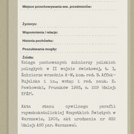
Miejsce przechowywania ww. przedmiotów:
Życiorys:
Wspomnienia / relacje:
Historia pochówku:
Poszukiwania mogiły:
Źródła:
Księga pochowanych żołnierzy polskich
poległych w II wojnie światowej, t. I,
Żołnierze września A-M, kom. red. B. Affek-
Bujalska i in., wstęp i red. nauk. E.
Pawłowski, Pruszków 1993, s. 229 (dalej:
KPŻP).
Akta stanu cywilnego parafii
rzymskokatolickiej Wszystkich Świętych w
Warszawie, 1905, akt urodzenia nr 832
(dalej: ASC par. Warszawa).