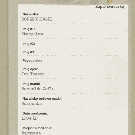
Zapal świeczkę
Nazwisko:
GORZECHOWSKI
Imię #1:
Stanisław
Imię #2:
Imię #3:
Pseudonim:
Imię ojca:
Jan Tomasz
Imię matki:
Romualda Zofia
Nazwisko rodowe matki:
Bukowska
Data urodzenia:
1904
[1]
Miejsce urodzenia:
Warszawa