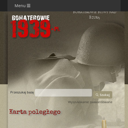
Menu
Bohaterowie Bitwy nad
Bzurą
Przeszukaj bazę
Szukaj
Wyszukiwanie zaawansowane
Karta poległego