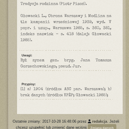
Tradycja rodzinna (Piotr Pizoń).
Głowacki L., Obrona Warszawy i Modlina na
tle kampanii wrześniowej 1939, wyd. V
popr. i uzup., Warszawa 1985, s. 360, 381,
indeks nazwisk - s. 418 (dalej: Głowacki
1985).
Uwagi:
Był synem gen. bryg. Jana Tomasza
Gorzechowskiego, pseud. Jur.
Przypisy:
[1] a) 1904 (źródło: ASC par. Warszawa); b)
brak danych (źródło: KPŻP; Głowacki 1985);
Ostatnie zmiany: 2017-10-28 16:48:06 przez
redakcja
. Jeżeli
chcesz uzupełnić lub zmienić dane wciśnij
Zmiana danych