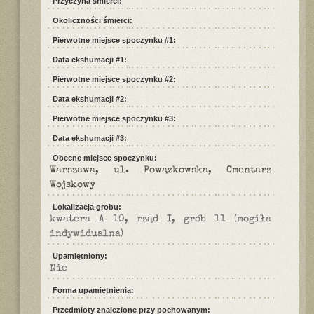
Przyczyna śmierci:
Okoliczności śmierci:
Pierwotne miejsce spoczynku #1:
Data ekshumacji #1:
Pierwotne miejsce spoczynku #2:
Data ekshumacji #2:
Pierwotne miejsce spoczynku #3:
Data ekshumacji #3:
Obecne miejsce spoczynku:
Warszawa, ul. Powązkowska, Cmentarz
Wojskowy
Lokalizacja grobu:
kwatera A 10, rząd I, grób 11 (mogiła
indywidualna)
Upamiętniony:
Nie
Forma upamiętnienia:
Przedmioty znalezione przy pochowanym: