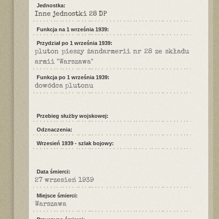
Jednostka:
Inne jednostki 28 DP
Funkcja na 1 września 1939:
Przydział po 1 września 1939:
pluton pieszy żandarmerii nr 28 ze składu
armii "Warszawa"
Funkcja po 1 września 1939:
dowódca plutonu
Przebieg służby wojskowej:
Odznaczenia:
Wrzesień 1939 - szlak bojowy:
Data śmierci:
27 wrzesień 1939
Miejsce śmierci:
Warszawa