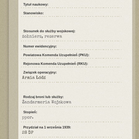
Tytuł naukowy:
Stanowisko:
Stosunek do służby wojskowej:
żołnierz, rezerwa
Numer ewidencyjny:
Powiatowa Komenda Uzupełnień (PKU):
Rejonowa Komenda Uzupełnień (RKU):
Związek operacyjny:
Armia Łódź
Rodzaj broni lub służby:
Żandarmeria Wojskowa
Stopień:
ppor.
Przydział na 1 września 1939:
28 DP