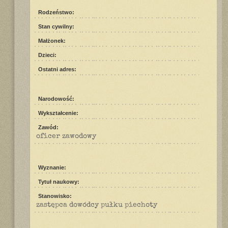
Rodzeństwo:
Stan cywilny:
Małżonek:
Dzieci:
Ostatni adres:
Narodowość:
Wykształcenie:
Zawód:
oficer zawodowy
Wyznanie:
Tytuł naukowy:
Stanowisko:
zastępca dowódcy pułku piechoty