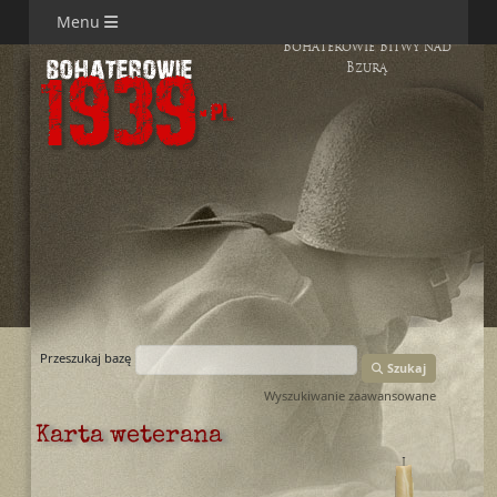
Menu
Bohaterowie Bitwy nad
Bzurą
Przeszukaj bazę
Szukaj
Wyszukiwanie zaawansowane
Karta weterana