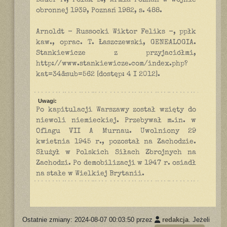
Bauer P., Polak B., Armia Poznań w wojnie
obronnej 1939, Poznań 1982, s. 488.
Arnoldt - Russocki Wiktor Feliks -, ppłk
kaw., oprac. T. Łaszczewski, GENEALOGIA.
Stankiewicze z przyjaciółmi,
http://www.stankiewicze.com/index.php?
kat=34&sub=562 [dostęp: 4 I 2012].
Uwagi:
Po kapitulacji Warszawy został wzięty do
niewoli niemieckiej. Przebywał m.in. w
Oflagu VII A Murnau. Uwolniony 29
kwietnia 1945 r., pozostał na Zachodzie.
Służył w Polskich Siłach Zbrojnych na
Zachodzi. Po demobilizacji w 1947 r. osiadł
na stałe w Wielkiej Brytanii.
Ostatnie zmiany: 2024-08-07 00:03:50 przez
redakcja
. Jeżeli