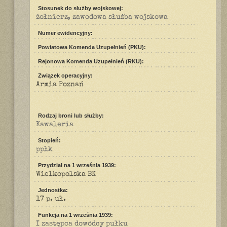
Stosunek do służby wojskowej:
żołnierz, zawodowa służba wojskowa
Numer ewidencyjny:
Powiatowa Komenda Uzupełnień (PKU):
Rejonowa Komenda Uzupełnień (RKU):
Związek operacyjny:
Armia Poznań
Rodzaj broni lub służby:
Kawaleria
Stopień:
ppłk
Przydział na 1 września 1939:
Wielkopolska BK
Jednostka:
17 p. uł.
Funkcja na 1 września 1939:
I zastępca dowódcy pułku