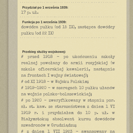
Przydział po 1 września 1939:
17 p. uł.
Funkcja po 1 września 1939:
dowódca pułku (od 15 IX), zastępca dowódcy
pułku (od 22 IX)
Przebieg służby wojskowej:
# przed 1918 - po ukończeniu szkoły
realnej powołany do armii rosyjskiej (w
szkole oficerskiej kawalerii, następnie
na frontach I wojny światowej);
# od XI 1918 - w Wojsku Polskim;
# 1919-1920 - w szeregach 10 pułku ułanów
na wojnie polsko-bolszewickiej;
# po 1920 - zweryfikowany w stopniu por.
sł. st. kaw. ze starszeństwem z dniem 1 VI
1919 r. i przydziałem do 10 p. uł. w
Białymstoku; absolwent kursu dowódców
szwadronów w Grudziądzu;
# z dniem 1 VII 1923 - awansowany na