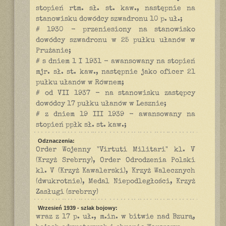
stopień rtm. sł. st. kaw., następnie na
stanowisku dowódcy szwadronu 10 p. uł.;
# 1930 - przeniesiony na stanowisko
dowódcy szwadronu w 25 pułku ułanów w
Prużanie;
# s dniem 1 I 1931 - awansowany na stopień
mjr. sł. st. kaw., następnie jako oficer 21
pułku ułanów w Równem;
# od VII 1937 - na stanowisku zastępcy
dowódcy 17 pułku ułanów w Lesznie;
# z dniem 19 III 1939 - awansowany na
stopień ppłk sł. st. kaw.;
Odznaczenia:
Order Wojenny "Virtuti Militari" kl. V
(Krzyż Srebrny), Order Odrodzenia Polski
kl. V (Krzyż Kawalerski), Krzyż Walecznych
(dwukrotnie), Medal Niepodległości, Krzyż
Zasługi (srebrny)
Wrzesień 1939 - szlak bojowy:
wraz z 17 p. uł., m.in. w bitwie nad Bzurą,