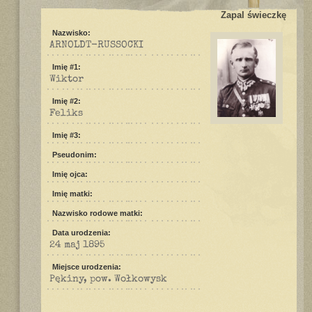
Zapal świeczkę
Nazwisko:
ARNOLDT-RUSSOCKI
Imię #1:
Wiktor
Imię #2:
Feliks
Imię #3:
Pseudonim:
Imię ojca:
Imię matki:
Nazwisko rodowe matki:
Data urodzenia:
24 maj 1895
Miejsce urodzenia:
Pękiny, pow. Wołkowysk