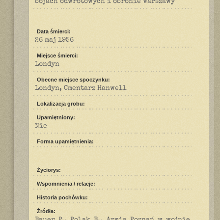
bojach odwrotowych i obronie Warszawy
Data śmierci:
26 maj 1956
Miejsce śmierci:
Londyn
Obecne miejsce spoczynku:
Londyn, Cmentarz Hanwell
Lokalizacja grobu:
Upamiętniony:
Nie
Forma upamiętnienia:
Życiorys:
Wspomnienia / relacje:
Historia pochówku:
Źródła: