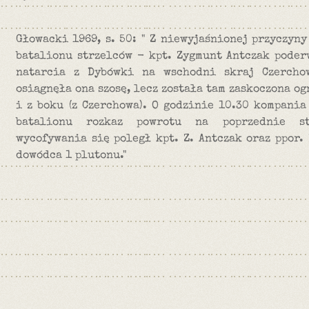
Głowacki 1969, s. 50: " Z niewyjaśnionej przyczyn
batalionu strzelców - kpt. Zygmunt Antczak poder
natarcia z Dybówki na wschodni skraj Czercho
osiągnęła ona szosę, lecz została tam zaskoczona o
i z boku (z Czerchowa). O godzinie 10.30 kompani
batalionu rozkaz powrotu na poprzednie st
wycofywania się poległ kpt. Z. Antczak oraz ppor
dowódca 1 plutonu."