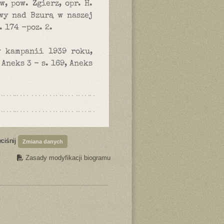
, pow. Zgierz, opr. H.
twy nad Bzurą w naszej
 174 -poz. 2.
w kampanii 1939 roku,
 Aneks 3 - s. 169, Aneks
wciśnij
Zmiana danych
Zasady modyfikacji biogramu