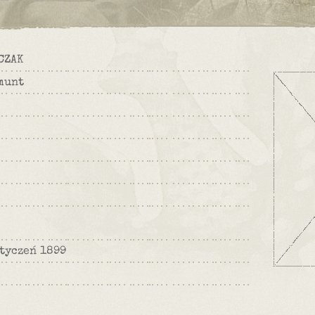
CZAK
munt
styczeń 1899