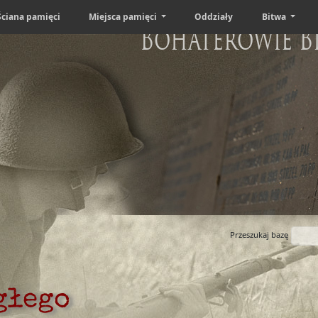
Ściana pamięci
Miejsca pamięci
Oddziały
Bitwa
Bohaterowie B
Przeszukaj bazę
głego