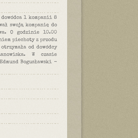
y dowódca 1 kompanii 8
wał swoją kompanię do
wa. O godzinie 10.00
gniem piechoty z przodu
a otrzymała od dowódcy
anowiska. W czasie
. Edmund Bogusławski -