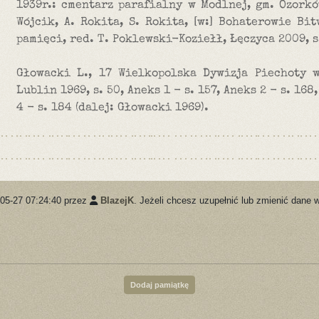
1939r.: cmentarz parafialny w Modlnej, gm. Ozorków
Wójcik, A. Rokita, S. Rokita, [w:] Bohaterowie Bi
pamięci, red. T. Poklewski-Koziełł, Łęczyca 2009, s.
Głowacki L., 17 Wielkopolska Dywizja Piechoty 
Lublin 1969, s. 50, Aneks 1 - s. 157, Aneks 2 - s. 168,
4 - s. 184 (dalej: Głowacki 1969).
-05-27 07:24:40 przez
BlazejK
. Jeżeli chcesz uzupełnić lub zmienić dane 
Dodaj pamiątkę