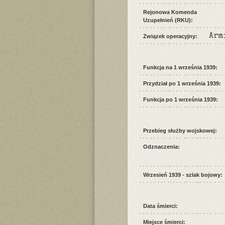
Rejonowa Komenda
Uzupełnień (RKU):
Arm
Związek operacyjny:
Funkcja na 1 września 1939:
Przydział po 1 września 1939:
Funkcja po 1 września 1939:
Przebieg służby wojskowej:
Odznaczenia:
Wrzesień 1939 - szlak bojowy:
Data śmierci:
Miejsce śmierci: