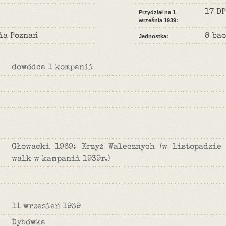
17 DP
Przydział na 1
września 1939:
ia Poznań
8 bao
Jednostka:
dowódca 1 kompanii
Głowacki 1969: Krzyż Walecznych (w listopadzie 
walk w kampanii 1939r.)
11 wrzesień 1939
Dybówka