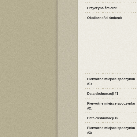
Przyczyna śmierci:
Okoliczności śmierci:
Pierwotne miejsce spoczynku
#1:
Data ekshumacji #1:
Pierwotne miejsce spoczynku
#2:
Data ekshumacji #2:
Pierwotne miejsce spoczynku
#3: