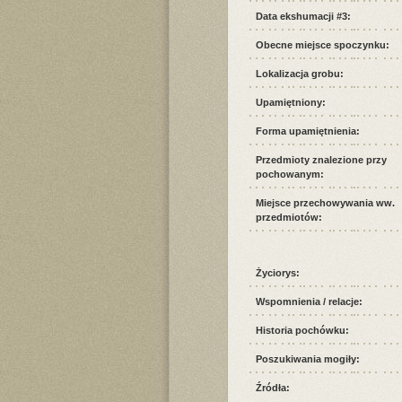
Data ekshumacji #3:
Obecne miejsce spoczynku:
Lokalizacja grobu:
Upamiętniony:
Forma upamiętnienia:
Przedmioty znalezione przy
pochowanym:
Miejsce przechowywania ww.
przedmiotów:
Życiorys:
Wspomnienia / relacje:
Historia pochówku:
Poszukiwania mogiły:
Źródła: