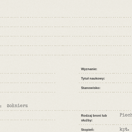
Wyznanie:
Tytuł naukowy:
Stanowisko:
żołnierz
:
Piec
Rodzaj broni lub
służby:
kpt.
Stopień: