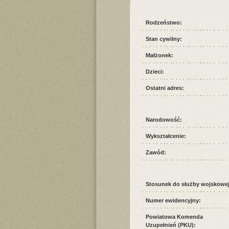
Rodzeństwo:
Stan cywilny:
Małżonek:
Dzieci:
Ostatni adres:
Narodowość:
Wykształcenie:
Zawód:
Stosunek do służby wojskowej
Numer ewidencyjny:
Powiatowa Komenda
Uzupełnień (PKU):