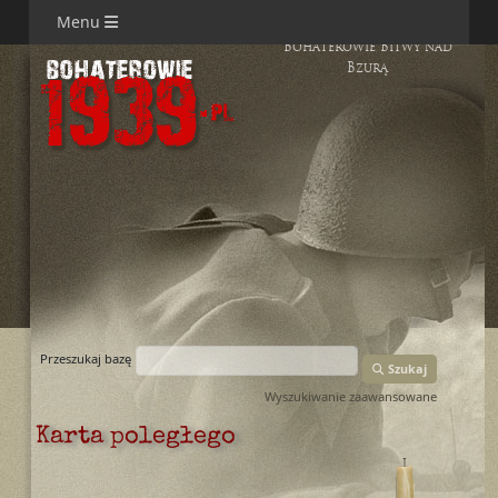
Menu
Bohaterowie Bitwy nad
Bzurą
Przeszukaj bazę
Szukaj
Wyszukiwanie zaawansowane
Karta poległego