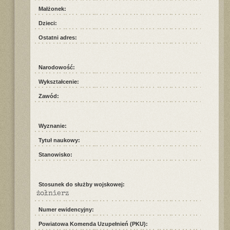
Małżonek:
Dzieci:
Ostatni adres:
Narodowość:
Wykształcenie:
Zawód:
Wyznanie:
Tytuł naukowy:
Stanowisko:
Stosunek do służby wojskowej:
żołnierz
Numer ewidencyjny:
Powiatowa Komenda Uzupełnień (PKU):