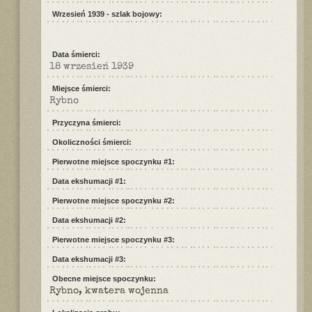
Wrzesień 1939 - szlak bojowy:
Data śmierci:
18 wrzesień 1939
Miejsce śmierci:
Rybno
Przyczyna śmierci:
Okoliczności śmierci:
Pierwotne miejsce spoczynku #1:
Data ekshumacji #1:
Pierwotne miejsce spoczynku #2:
Data ekshumacji #2:
Pierwotne miejsce spoczynku #3:
Data ekshumacji #3:
Obecne miejsce spoczynku:
Rybno, kwatera wojenna