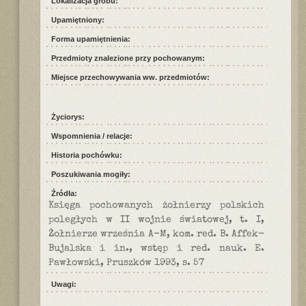
Lokalizacja grobu:
Upamiętniony:
Forma upamiętnienia:
Przedmioty znalezione przy pochowanym:
Miejsce przechowywania ww. przedmiotów:
Życiorys:
Wspomnienia / relacje:
Historia pochówku:
Poszukiwania mogiły:
Źródła:
Księga pochowanych żołnierzy polskich
poległych w II wojnie światowej, t. I,
Żołnierze września A-M, kom. red. B. Affek-
Bujalska i in., wstęp i red. nauk. E.
Pawłowski, Pruszków 1993, s. 57
Uwagi: