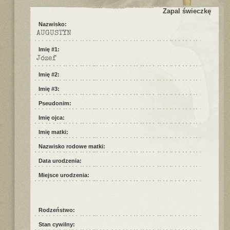
Zapal świeczkę
Nazwisko:
AUGUSTYN
Imię #1:
Józef
Imię #2:
Imię #3:
Pseudonim:
Imię ojca:
Imię matki:
Nazwisko rodowe matki:
Data urodzenia:
Miejsce urodzenia:
Rodzeństwo:
Stan cywilny: