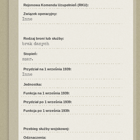
Rejonowa Komenda Uzupełnień (RKU):
Związek operacyjny:
Inne
Rodzaj broni lub służby:
brak danych
Stopień:
szer.
Przydział na 1 września 1939:
Inne
Jednostka:
Funkcja na 1 września 1939:
Przydział po 1 września 1939:
Funkcja po 1 września 1939:
Przebieg służby wojskowej:
Odznaczenia: