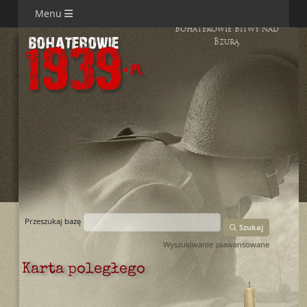
Menu
Bohaterowie Bitwy nad
Bzurą
Przeszukaj bazę
Szukaj
Wyszukiwanie zaawansowane
Karta poległego