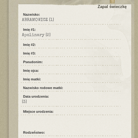
Zapal świeczkę
Nazwisko:
ABRAMOWICZ
[1]
Imię #1:
Apolinary
[2]
Imię #2:
Imię #3:
Pseudonim:
Imię ojca:
Imię matki:
Nazwisko rodowe matki:
Data urodzenia:
[3]
Miejsce urodzenia:
Rodzeństwo: