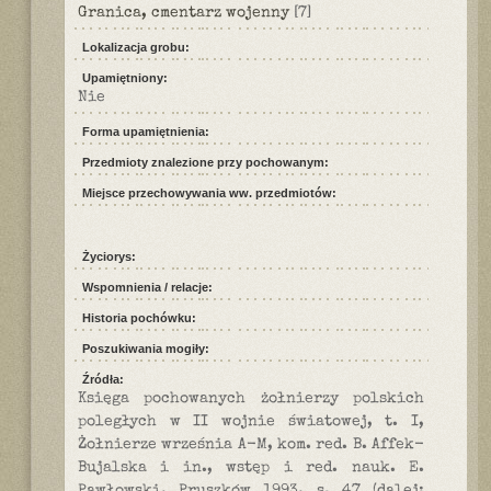
Granica, cmentarz wojenny
[7]
Lokalizacja grobu:
Upamiętniony:
Nie
Forma upamiętnienia:
Przedmioty znalezione przy pochowanym:
Miejsce przechowywania ww. przedmiotów:
Życiorys:
Wspomnienia / relacje:
Historia pochówku:
Poszukiwania mogiły:
Źródła:
Księga pochowanych żołnierzy polskich
poległych w II wojnie światowej, t. I,
Żołnierze września A-M, kom. red. B. Affek-
Bujalska i in., wstęp i red. nauk. E.