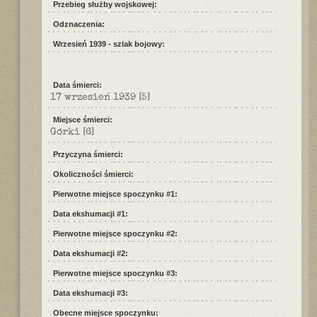
Przebieg służby wojskowej:
Odznaczenia:
Wrzesień 1939 - szlak bojowy:
Data śmierci:
17 wrzesień 1939
[5]
Miejsce śmierci:
Górki
[6]
Przyczyna śmierci:
Okoliczności śmierci:
Pierwotne miejsce spoczynku #1:
Data ekshumacji #1:
Pierwotne miejsce spoczynku #2:
Data ekshumacji #2:
Pierwotne miejsce spoczynku #3:
Data ekshumacji #3:
Obecne miejsce spoczynku: