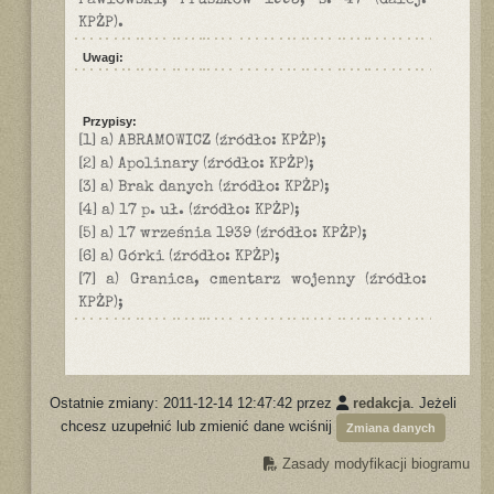
Pawłowski, Pruszków 1993, s. 47 (dalej:
KPŻP).
Uwagi:
Przypisy:
[1] a) ABRAMOWICZ (źródło: KPŻP);
[2] a) Apolinary (źródło: KPŻP);
[3] a) Brak danych (źródło: KPŻP);
[4] a) 17 p. uł. (źródło: KPŻP);
[5] a) 17 września 1939 (źródło: KPŻP);
[6] a) Górki (źródło: KPŻP);
[7] a) Granica, cmentarz wojenny (źródło:
KPŻP);
Ostatnie zmiany: 2011-12-14 12:47:42 przez
redakcja
. Jeżeli
chcesz uzupełnić lub zmienić dane wciśnij
Zmiana danych
Zasady modyfikacji biogramu