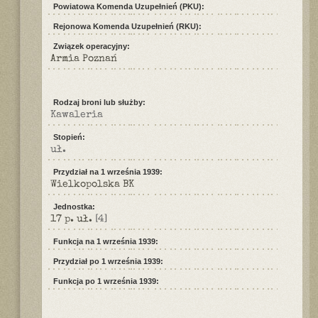
Powiatowa Komenda Uzupełnień (PKU):
Rejonowa Komenda Uzupełnień (RKU):
Związek operacyjny:
Armia Poznań
Rodzaj broni lub służby:
Kawaleria
Stopień:
uł.
Przydział na 1 września 1939:
Wielkopolska BK
Jednostka:
17 p. uł.
[4]
Funkcja na 1 września 1939:
Przydział po 1 września 1939:
Funkcja po 1 września 1939: