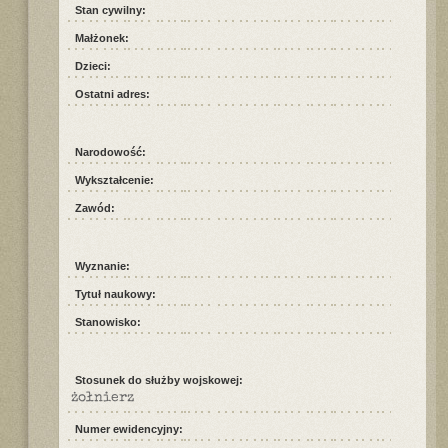
Stan cywilny:
Małżonek:
Dzieci:
Ostatni adres:
Narodowość:
Wykształcenie:
Zawód:
Wyznanie:
Tytuł naukowy:
Stanowisko:
Stosunek do służby wojskowej:
żołnierz
Numer ewidencyjny: