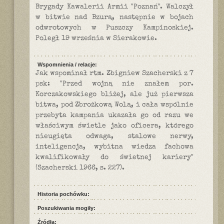
Brygady Kawalerii Armii "Poznań". Walczył
w bitwie nad Bzurą, następnie w bojach
odwrotowych w Puszczy Kampinoskiej.
Poległ 19 września w Sierakowie.
Wspomnienia / relacje:
Jak wspominał rtm. Zbigniew Szacherski z 7
psk: "Przed wojną nie znałem por.
Korczakowskiego bliżej, ale już pierwsza
bitwa, pod Zbrożkową Wolą, i cała wspólnie
przebyta kampania ukazała go od razu we
właściwym świetle jako oficera, którego
nieugięta odwaga, stalowe nerwy,
inteligencja, wybitna wiedza fachowa
kwalifikowały do świetnej kariery"
(Szacherski 1966, s. 227).
Historia pochówku:
Poszukiwania mogiły:
Źródła: