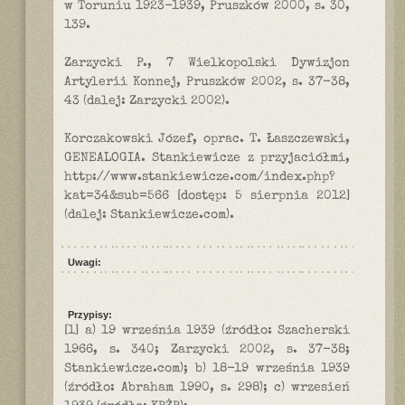
w Toruniu 1923-1939, Pruszków 2000, s. 30,
139.
Zarzycki P., 7 Wielkopolski Dywizjon
Artylerii Konnej, Pruszków 2002, s. 37-38,
43 (dalej: Zarzycki 2002).
Korczakowski Józef, oprac. T. Łaszczewski,
GENEALOGIA. Stankiewicze z przyjaciółmi,
http://www.stankiewicze.com/index.php?
kat=34&sub=566 [dostęp: 5 sierpnia 2012]
(dalej: Stankiewicze.com).
Uwagi:
Przypisy:
[1] a) 19 września 1939 (źródło: Szacherski
1966, s. 340; Zarzycki 2002, s. 37-38;
Stankiewicze.com); b) 18-19 września 1939
(źródło: Abraham 1990, s. 298); c) wrzesień