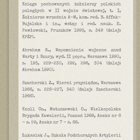
Księga pochowanych żołnierzy polskich
poległych w II wojnie światowej, t. I,
Żołnierze września A-M, kom. red. B. Affek-
Bujalska i in., wstęp i red. nauk. E.
Pawłowski, Pruszków 1993, s. 349 (dalej:
KPŻP).
Abraham R., Wspomnienia wojenne znad
Warty i Bzury, wyd. II popr., Warszawa 1990,
s. 193, 229-230, 292, 298, 304 (dalej:
Abraham 1990).
Szacherski Z., Wierni przysiędze, Warszawa
1966, s. 226-227, 340 (dalej: Szacherski
1966).
Knoll Cz., Matuszewski O., Wielkopolska
Brygada Kawalerii, Poznań 1988, Aneks nr 6
- s. 59, Aneks nr 7 - s. 66.
Łukasiak J., Szkoła Podchorążych Artylerii