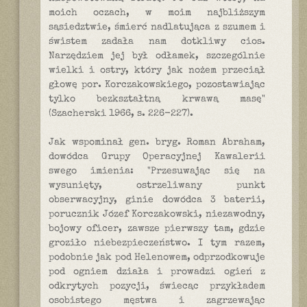
moich oczach, w moim najbliższym
sąsiedztwie, śmierć nadlatująca z szumem i
świstem zadała nam dotkliwy cios.
Narzędziem jej był odłamek, szczególnie
wielki i ostry, który jak nożem przeciął
głowę por. Korczakowskiego, pozostawiając
tylko bezkształtną krwawą masę"
(Szacherski 1966, s. 226-227).
Jak wspominał gen. bryg. Roman Abraham,
dowódca Grupy Operacyjnej Kawalerii
swego imienia: "Przesuwając się na
wysunięty, ostrzeliwany punkt
obserwacyjny, ginie dowódca 3 baterii,
porucznik Józef Korczakowski, niezawodny,
bojowy oficer, zawsze pierwszy tam, gdzie
groziło niebezpieczeństwo. I tym razem,
podobnie jak pod Helenowem, odprzodkowuje
pod ogniem działa i prowadzi ogień z
odkrytych pozycji, świecąc przykładem
osobistego męstwa i zagrzewając