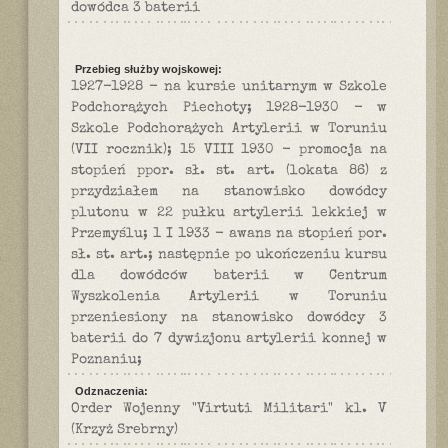
dowódca 3 baterii
Przebieg służby wojskowej:
1927-1928 - na kursie unitarnym w Szkole
Podchorążych Piechoty; 1928-1930 - w
Szkole Podchorążych Artylerii w Toruniu
(VII rocznik); 15 VIII 1930 - promocja na
stopień ppor. sł. st. art. (lokata 86) z
przydziałem na stanowisko dowódcy
plutonu w 22 pułku artylerii lekkiej w
Przemyślu; 1 I 1933 - awans na stopień por.
sł. st. art.; następnie po ukończeniu kursu
dla dowódców baterii w Centrum
Wyszkolenia Artylerii w Toruniu
przeniesiony na stanowisko dowódcy 3
baterii do 7 dywizjonu artylerii konnej w
Poznaniu;
Odznaczenia:
Order Wojenny "Virtuti Militari" kl. V
(Krzyż Srebrny)