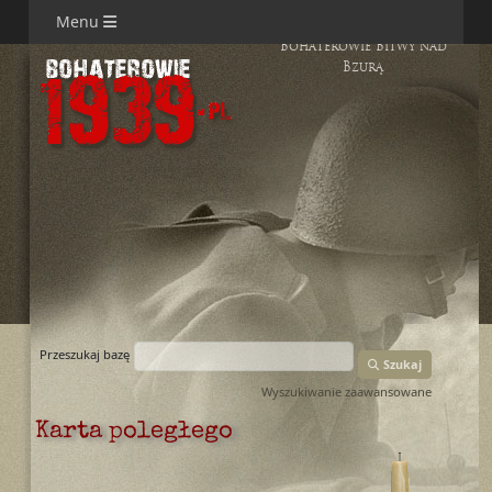
Menu
Bohaterowie Bitwy nad
Bzurą
Przeszukaj bazę
Szukaj
Wyszukiwanie zaawansowane
Karta poległego