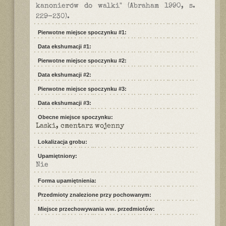
kanonierów do walki" (Abraham 1990, s.
229-230).
Pierwotne miejsce spoczynku #1:
Data ekshumacji #1:
Pierwotne miejsce spoczynku #2:
Data ekshumacji #2:
Pierwotne miejsce spoczynku #3:
Data ekshumacji #3:
Obecne miejsce spoczynku:
Laski, cmentarz wojenny
Lokalizacja grobu:
Upamiętniony:
Nie
Forma upamiętnienia:
Przedmioty znalezione przy pochowanym:
Miejsce przechowywania ww. przedmiotów: