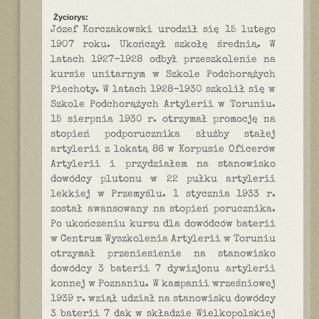
Życiorys:
Józef Korczakowski urodził się 15 lutego
1907 roku. Ukończył szkołę średnią. W
latach 1927-1928 odbył przeszkolenie na
kursie unitarnym w Szkole Podchorążych
Piechoty. W latach 1928-1930 szkolił się w
Szkole Podchorążych Artylerii w Toruniu.
15 sierpnia 1930 r. otrzymał promocję na
stopień podporucznika służby stałej
artylerii z lokatą 86 w Korpusie Oficerów
Artylerii i przydziałem na stanowisko
dowódcy plutonu w 22 pułku artylerii
lekkiej w Przemyślu. 1 stycznia 1933 r.
został awansowany na stopień porucznika.
Po ukończeniu kursu dla dowódców baterii
w Centrum Wyszkolenia Artylerii w Toruniu
otrzymał przeniesienie na stanowisko
dowódcy 3 baterii 7 dywizjonu artylerii
konnej w Poznaniu. W kampanii wrześniowej
1939 r. wziął udział na stanowisku dowódcy
3 baterii 7 dak w składzie Wielkopolskiej