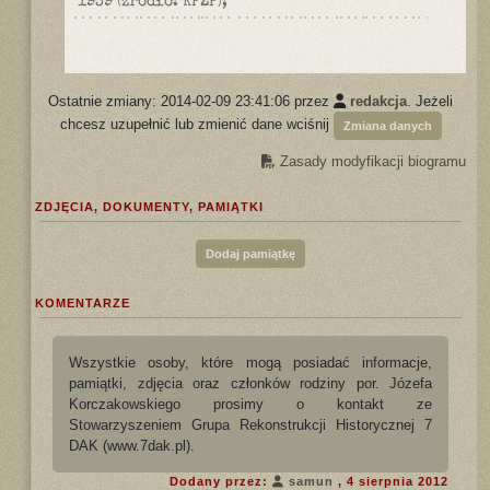
1939 (źródło: KPŻP);
Ostatnie zmiany: 2014-02-09 23:41:06 przez
redakcja
. Jeżeli
chcesz uzupełnić lub zmienić dane wciśnij
Zmiana danych
Zasady modyfikacji biogramu
ZDJĘCIA, DOKUMENTY, PAMIĄTKI
Dodaj pamiątkę
KOMENTARZE
Wszystkie osoby, które mogą posiadać informacje,
pamiątki, zdjęcia oraz członków rodziny por. Józefa
Korczakowskiego prosimy o kontakt ze
Stowarzyszeniem Grupa Rekonstrukcji Historycznej 7
DAK (www.7dak.pl).
Dodany przez:
samun
, 4 sierpnia 2012