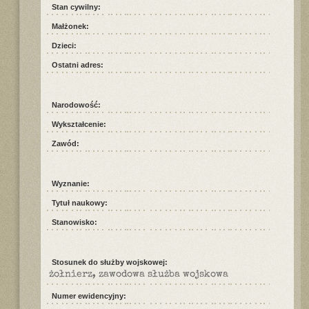
Stan cywilny:
Małżonek:
Dzieci:
Ostatni adres:
Narodowość:
Wykształcenie:
Zawód:
Wyznanie:
Tytuł naukowy:
Stanowisko:
Stosunek do służby wojskowej:
żołnierz, zawodowa służba wojskowa
Numer ewidencyjny: