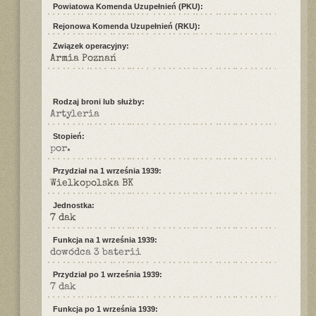
Powiatowa Komenda Uzupełnień (PKU):
Rejonowa Komenda Uzupełnień (RKU):
Związek operacyjny:
Armia Poznań
Rodzaj broni lub służby:
Artyleria
Stopień:
por.
Przydział na 1 września 1939:
Wielkopolska BK
Jednostka:
7 dak
Funkcja na 1 września 1939:
dowódca 3 baterii
Przydział po 1 września 1939:
7 dak
Funkcja po 1 września 1939: