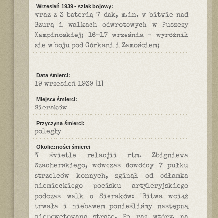
Wrzesień 1939 - szlak bojowy:
wraz z 3 baterią 7 dak, m.in. w bitwie nad
Bzurą i walkach odwrotowych w Puszczy
Kampinoskiej; 16-17 września - wyróżnił
się w boju pod Górkami i Zamościem;
Data śmierci:
19 wrzesień 1939
[1]
Miejsce śmierci:
Sieraków
Przyczyna śmierci:
poległy
Okoliczności śmierci:
W świetle relacjii rtm. Zbigniewa
Szacherskiego, wówczas dowódcy 7 pułku
strzelców konnych, zginął od odłamka
niemieckiego pocisku artyleryjskiego
podczas walk o Sieraków: "Bitwa wciąż
trwała i niebawem ponieśliśmy następną
niepowetowaną stratę. Po raz wtóry, na