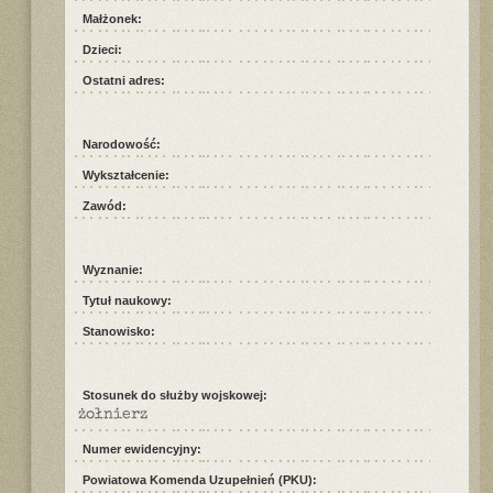
Małżonek:
Dzieci:
Ostatni adres:
Narodowość:
Wykształcenie:
Zawód:
Wyznanie:
Tytuł naukowy:
Stanowisko:
Stosunek do służby wojskowej:
żołnierz
Numer ewidencyjny:
Powiatowa Komenda Uzupełnień (PKU):