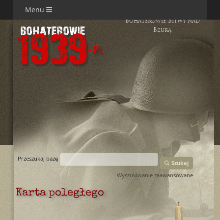
Menu
Bohaterowie Bitwy nad
Bzurą
Przeszukaj bazę
Szukaj
Wyszukiwanie zaawansowane
Karta poległego