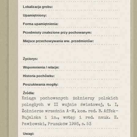
Lokalizacja grobu:
Upamiętniony:
Forma upamiętnienia:
Przedmioty znalezione przy pochowanym:
Miejsce przechowywania ww. przedmiotów:
Życiorys:
Wspomnienia / relacje:
Historia pochówku:
Poszukiwania mogiły:
Źródła:
Księga pochowanych żołnierzy polskich
poległych w II wojnie światowej, t. I,
Żołnierze września A-M, kom. red. B. Affek-
Bujalska i in., wstęp i red. nauk. E.
Pawłowski, Pruszków 1993, s. 53
Uwagi: