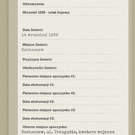
Odznaczenia:
Wrzesień 1939 - szlak bojowy:
Data śmierci:
14 wrzesień 1939
Miejsce śmierci:
Sochaczew
Przyczyna śmierci:
Okoliczności śmierci:
Pierwotne miejsce spoczynku #1:
Data ekshumacji #1:
Pierwotne miejsce spoczynku #2:
Data ekshumacji #2:
Pierwotne miejsce spoczynku #3:
Data ekshumacji #3:
Obecne miejsce spoczynku:
Sochaczew, ul. Traugutta, kwatera wojenna