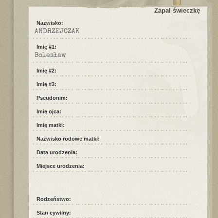
Zapal świeczkę
Nazwisko:
ANDRZEJCZAK
Imię #1:
Bolesław
Imię #2:
Imię #3:
Pseudonim:
Imię ojca:
Imię matki:
Nazwisko rodowe matki:
Data urodzenia:
Miejsce urodzenia:
Rodzeństwo:
Stan cywilny: