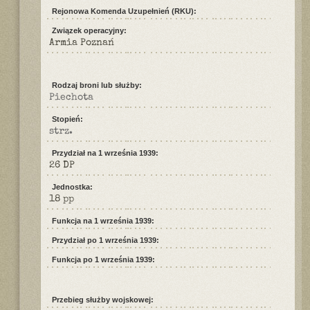
Rejonowa Komenda Uzupełnień (RKU):
Związek operacyjny:
Armia Poznań
Rodzaj broni lub służby:
Piechota
Stopień:
strz.
Przydział na 1 września 1939:
26 DP
Jednostka:
18 pp
Funkcja na 1 września 1939:
Przydział po 1 września 1939:
Funkcja po 1 września 1939:
Przebieg służby wojskowej: