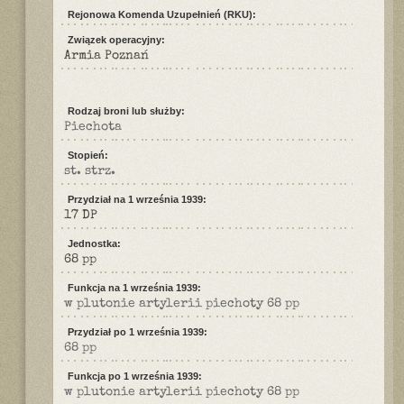
Rejonowa Komenda Uzupełnień (RKU):
Związek operacyjny:
Armia Poznań
Rodzaj broni lub służby:
Piechota
Stopień:
st. strz.
Przydział na 1 września 1939:
17 DP
Jednostka:
68 pp
Funkcja na 1 września 1939:
w plutonie artylerii piechoty 68 pp
Przydział po 1 września 1939:
68 pp
Funkcja po 1 września 1939:
w plutonie artylerii piechoty 68 pp