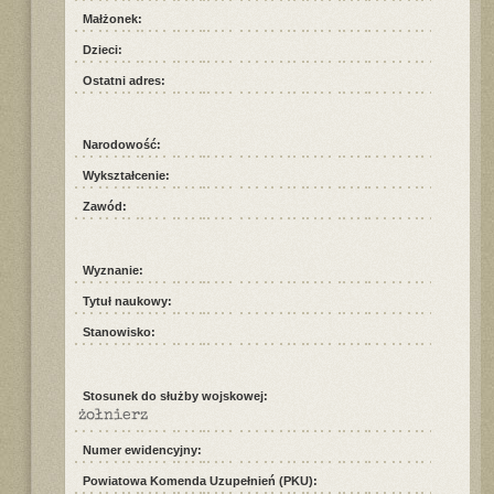
Małżonek:
Dzieci:
Ostatni adres:
Narodowość:
Wykształcenie:
Zawód:
Wyznanie:
Tytuł naukowy:
Stanowisko:
Stosunek do służby wojskowej:
żołnierz
Numer ewidencyjny:
Powiatowa Komenda Uzupełnień (PKU):