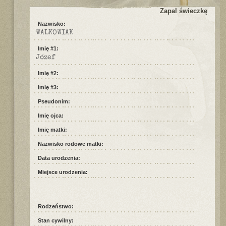
Zapal świeczkę
Nazwisko:
WALKOWIAK
Imię #1:
Józef
Imię #2:
Imię #3:
Pseudonim:
Imię ojca:
Imię matki:
Nazwisko rodowe matki:
Data urodzenia:
Miejsce urodzenia:
Rodzeństwo:
Stan cywilny: