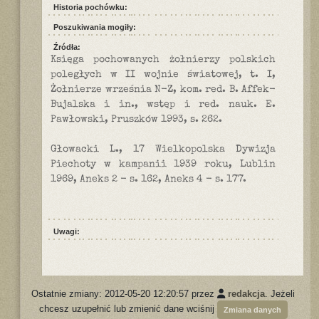
Historia pochówku:
Poszukiwania mogiły:
Źródła:
Księga pochowanych żołnierzy polskich
poległych w II wojnie światowej, t. I,
Żołnierze września N-Z, kom. red. B. Affek-
Bujalska i in., wstęp i red. nauk. E.
Pawłowski, Pruszków 1993, s. 262.
Głowacki L., 17 Wielkopolska Dywizja
Piechoty w kampanii 1939 roku, Lublin
1969, Aneks 2 - s. 162, Aneks 4 - s. 177.
Uwagi:
Ostatnie zmiany: 2012-05-20 12:20:57 przez
redakcja
. Jeżeli
chcesz uzupełnić lub zmienić dane wciśnij
Zmiana danych