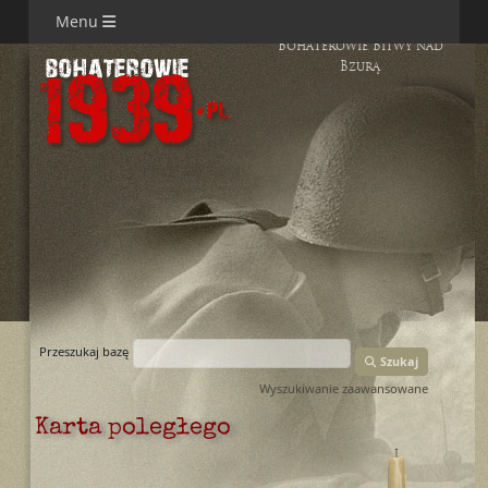
Menu
Bohaterowie Bitwy nad
Bzurą
Przeszukaj bazę
Szukaj
Wyszukiwanie zaawansowane
Karta poległego