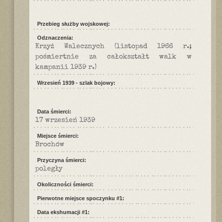
Przebieg służby wojskowej:
Odznaczenia:
Krzyż Walecznych (listopad 1966 r.;
pośmiertnie za całokształt walk w
kampanii 1939 r.)
Wrzesień 1939 - szlak bojowy:
Data śmierci:
17 wrzesień 1939
Miejsce śmierci:
Brochów
Przyczyna śmierci:
poległy
Okoliczności śmierci:
Pierwotne miejsce spoczynku #1:
Data ekshumacji #1: