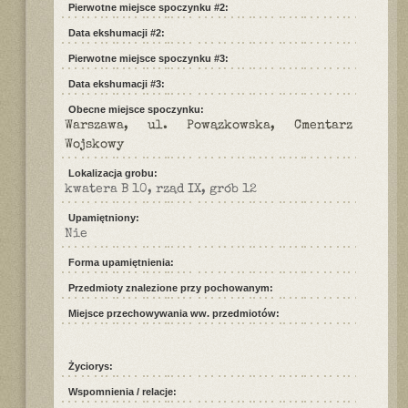
Pierwotne miejsce spoczynku #2:
Data ekshumacji #2:
Pierwotne miejsce spoczynku #3:
Data ekshumacji #3:
Obecne miejsce spoczynku:
Warszawa, ul. Powązkowska, Cmentarz
Wojskowy
Lokalizacja grobu:
kwatera B 10, rząd IX, grób 12
Upamiętniony:
Nie
Forma upamiętnienia:
Przedmioty znalezione przy pochowanym:
Miejsce przechowywania ww. przedmiotów:
Życiorys:
Wspomnienia / relacje: