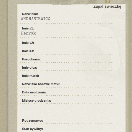
Zapal świeczkę
Nazwisko:
ANDRASIEWICZ
Imię #1:
Henryk
Imię #2:
Imię #3:
Pseudonim:
Imię ojca:
Imię matki:
Nazwisko rodowe matki:
Data urodzenia:
Miejsce urodzenia:
Rodzeństwo:
Stan cywilny: