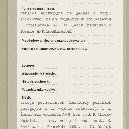
Forma upamiętnienia:
Tablica epitafijna na jednej z mogił
zbiorowych na cm. wojennym w Sochaczewie
- Trojanowie, Al. 600-lecia (nazwisko w
formie: ANDRASZKIEWICZ).
Przedmioty znalezione przy pochowanym:
Miejsce przechowywania ww. przedmiotów:
Życiorys:
Wspomnienia / relacje:
Historia pochówku:
Poszukiwania mogiły:
Źródła:
Księga pochowanych żołnierzy polskich
poległych w II wojnie światowej, t. I,
Żołnierze września A-M, kom. red. B. Affek-
Bujalska i in., wstęp i red. nauk. E.
Pawłowski, Pruszków 1993, s. 52 (dalej: