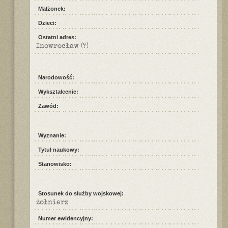
Małżonek:
Dzieci:
Ostatni adres:
Inowrocław (?)
Narodowość:
Wykształcenie:
Zawód:
Wyznanie:
Tytuł naukowy:
Stanowisko:
Stosunek do służby wojskowej:
żołnierz
Numer ewidencyjny: