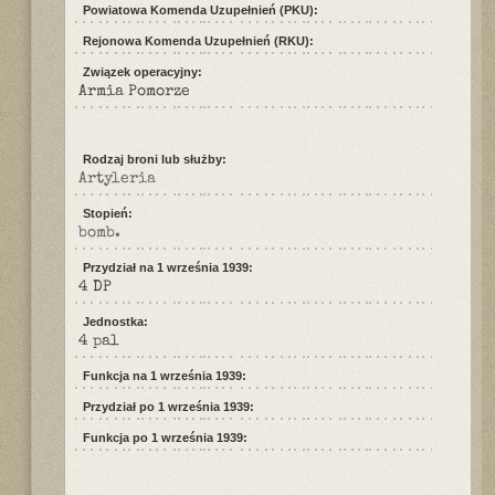
Powiatowa Komenda Uzupełnień (PKU):
Rejonowa Komenda Uzupełnień (RKU):
Związek operacyjny:
Armia Pomorze
Rodzaj broni lub służby:
Artyleria
Stopień:
bomb.
Przydział na 1 września 1939:
4 DP
Jednostka:
4 pal
Funkcja na 1 września 1939:
Przydział po 1 września 1939:
Funkcja po 1 września 1939: