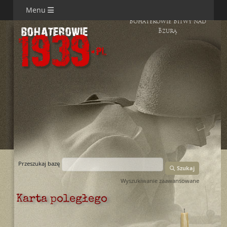
Menu
Bohaterowie Bitwy nad
Bzurą
Przeszukaj bazę
Szukaj
Wyszukiwanie zaawansowane
Karta poległego