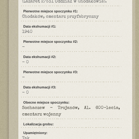
(Lazaret 2/531 Oddział w Chodakowie).
Pierwotne miejsce spoczynku #1:
Chodaków, cmentarz przyfabryczny
Data ekshumacji #1:
1940
Pierwotne miejsce spoczynku #2:
-
Data ekshumacji #2:
- 0
Pierwotne miejsce spoczynku #3:
-
Data ekshumacji #3:
- 0
Obecne miejsce spoczynku:
Sochaczew - Trojanów, Al. 600-lecia,
cmentarz wojenny
Lokalizacja grobu:
Upamiętniony:
Tak