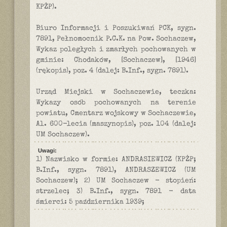
KPŻP).
Biuro Informacji i Poszukiwań PCK, sygn.
7891, Pełnomocnik P.C.K. na Pow. Sochaczew,
Wykaz poległych i zmarłych pochowanych w
gminie: Chodaków, [Sochaczew], [1946]
(rękopis), poz. 4 (dalej: B.Inf., sygn. 7891).
Urząd Miejski w Sochaczewie, teczka:
Wykazy osób pochowanych na terenie
powiatu, Cmentarz wojskowy w Sochaczewie,
Al. 600-lecia (maszynopis), poz. 104 (dalej:
UM Sochaczew).
Uwagi:
1) Nazwisko w formie: ANDRASIEWICZ (KPŻP;
B.Inf., sygn. 7891), ANDRASZEWICZ (UM
Sochaczew); 2) UM Sochaczew - stopień:
strzelec; 3) B.Inf., sygn. 7891 - data
śmierci: 5 października 1939;