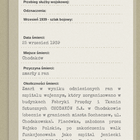
Przebieg służby wojskowej:
Odznaczenia:
Wrzesień 1939 - szlak bojowy:
Data śmierci:
25 wrzesień 1939
Miejsce śmierci:
Chodaków
Przyczyna śmierci:
zmarły z ran
Okoliczności śmierci:
Zmarł w wyniku odniesionych ran w
szpitalu wojennym, który zorganizowano w
budynkach Fabryki Przędzy i Tkanin
Sztucznych CHODAKÓW S.A. w Chodakowie
(obecnie w granicach miasta Sochaczew, ul.
Chodakowska). Placówka, założona przez
Wojsko Polskie, po zakończeniu walk
funkcjonowała jako szpital jeniecki