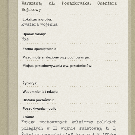
Warszawa, ul. Powązkowska, Cmentarz
Wojskowy
Lokalizacja grobu:
kwatera wojenna
Upamiętniony:
Nie
Forma upamiętnienia:
Przedmioty znalezione przy pochowanym:
Miejsce przechowywania ww. przedmiotów:
Życiorys:
Wspomnienia / relacje:
Historia pochówku:
Poszukiwania mogiły:
Źródła:
Księga pochowanych żołnierzy polskich
poległych w II wojnie światowej, t. I,