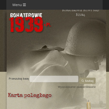
Menu
Bohaterowie Bitwy nad
Bzurą
Przeszukaj bazę
Szukaj
Wyszukiwanie zaawansowane
Karta poległego