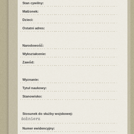
Stan cywilny:
Małżonek:
Dzieci:
Ostatni adres:
Narodowość:
Wykształcenie:
Zawód:
Wyznanie:
Tytuł naukowy:
Stanowisko:
Stosunek do służby wojskowej:
żołnierz
Numer ewidencyjny: