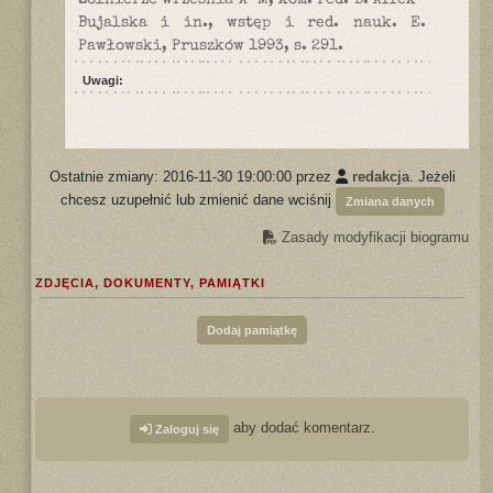
Żołnierze września A-M, kom. red. B. Affek-
Bujalska i in., wstęp i red. nauk. E.
Pawłowski, Pruszków 1993, s. 291.
Uwagi:
Ostatnie zmiany: 2016-11-30 19:00:00 przez
redakcja
. Jeżeli
chcesz uzupełnić lub zmienić dane wciśnij
Zmiana danych
Zasady modyfikacji biogramu
ZDJĘCIA, DOKUMENTY, PAMIĄTKI
Dodaj pamiątkę
aby dodać komentarz.
Zaloguj się