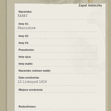
Zapal świeczkę
Nazwisko:
KABAT
Imię #1:
Stanisław
Imię #2:
Imię #3:
Pseudonim:
Imię ojca:
Imię matki:
Nazwisko rodowe matki:
Data urodzenia:
13 listopad 1919
Miejsce urodzenia:
Rodzeństwo: