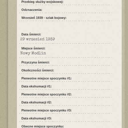
Przebieg służby wojskowej:
Odznaczenia:
Wrzesień 1939 - szlak bojowy:
Data śmierci:
29 wrzesień 1939
Miejsce śmierci:
Nowy Modlin
Przyczyna śmierci:
Okoliczności śmierci:
Pierwotne miejsce spoczynku #1:
Data ekshumacji #1:
Pierwotne miejsce spoczynku #2:
Data ekshumacji #2:
Pierwotne miejsce spoczynku #3:
Data ekshumacji #3:
Obecne miejsce spoczynku: