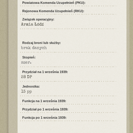
Powiatowa Komenda Uzupełnień (PKU):
Rejonowa Komenda Uzupełnień (RKU):
Związek operacyjny:
Armia Łódź
Rodzaj broni lub służby:
brak danych
Stopień:
szer.
Przydział na 1 września 1939:
28 DP
Jednostka:
15 pp
Funkcja na 1 września 1939:
Przydział po 1 września 1939:
Funkcja po 1 września 1939: