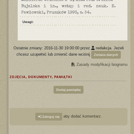
Żołnierze września A-M, kom. red. B. Affek-
Bujalska i in., wstęp i red. nauk. E.
Pawłowski, Pruszków 1993, s. 54.
Uwagi:
Ostatnie zmiany: 2016-11-30 19:00:00 przez
redakcja
. Jeżeli
chcesz uzupełnić lub zmienić dane wciśnij
Zmiana danych
Zasady modyfikacji biogramu
ZDJĘCIA, DOKUMENTY, PAMIĄTKI
Dodaj pamiątkę
aby dodać komentarz.
Zaloguj się