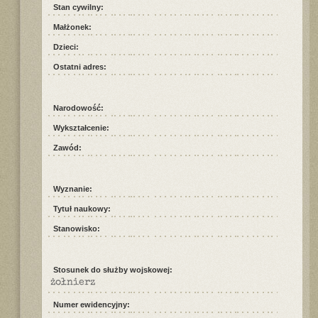
Stan cywilny:
Małżonek:
Dzieci:
Ostatni adres:
Narodowość:
Wykształcenie:
Zawód:
Wyznanie:
Tytuł naukowy:
Stanowisko:
Stosunek do służby wojskowej:
żołnierz
Numer ewidencyjny: