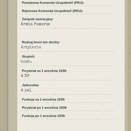
Powiatowa Komenda Uzupełnień (PKU):
Rejonowa Komenda Uzupełnień (RKU):
Związek operacyjny:
Armia Pomorze
Rodzaj broni lub służby:
Artyleria
Stopień:
bomb.
Przydział na 1 września 1939:
4 DP
Jednostka:
4 pal
Funkcja na 1 września 1939:
Przydział po 1 września 1939:
Funkcja po 1 września 1939: