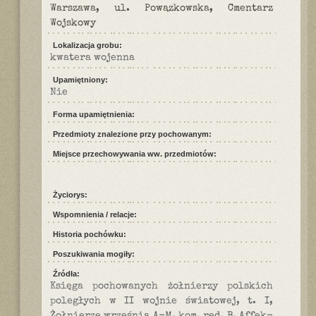
Warszawa, ul. Powązkowska, Cmentarz
Wojskowy
Lokalizacja grobu:
kwatera wojenna
Upamiętniony:
Nie
Forma upamiętnienia:
Przedmioty znalezione przy pochowanym:
Miejsce przechowywania ww. przedmiotów:
Życiorys:
Wspomnienia / relacje:
Historia pochówku:
Poszukiwania mogiły:
Źródła:
Księga pochowanych żołnierzy polskich
poległych w II wojnie światowej, t. I,