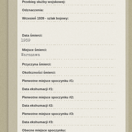
Przebieg służby wojskowej:
Odznaczenia:
Wrzesień 1939 - szlak bojowy:
Data śmierci:
1939
Miejsce śmierci:
Warszawa
Przyczyna śmierci:
Okoliczności śmierci:
Pierwotne miejsce spoczynku #1:
Data ekshumacji #1:
Pierwotne miejsce spoczynku #2:
Data ekshumacji #2:
Pierwotne miejsce spoczynku #3:
Data ekshumacji #3:
Obecne miejsce spoczynku: