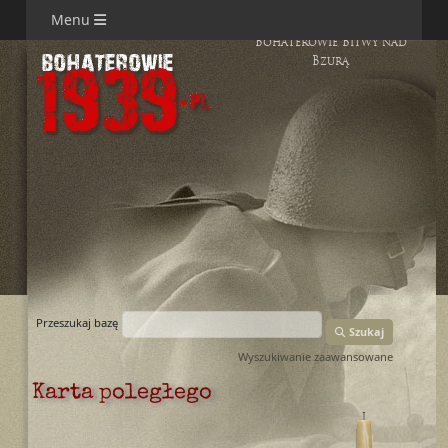
Menu
Bohaterowie Bitwy nad
Bzurą
Przeszukaj bazę
Szukaj
Wyszukiwanie zaawansowane
Karta poległego