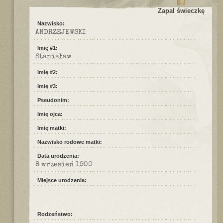
Zapal świeczkę
Nazwisko:
ANDRZEJEWSKI
Imię #1:
Stanisław
Imię #2:
Imię #3:
Pseudonim:
Imię ojca:
Imię matki:
Nazwisko rodowe matki:
Data urodzenia:
8 wrzesień 1900
Miejsce urodzenia:
Rodzeństwo: