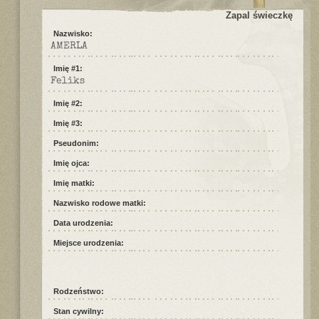
Zapal świeczkę
Nazwisko:
AMERLA
Imię #1:
Feliks
Imię #2:
Imię #3:
Pseudonim:
Imię ojca:
Imię matki:
Nazwisko rodowe matki:
Data urodzenia:
Miejsce urodzenia:
Rodzeństwo:
Stan cywilny: