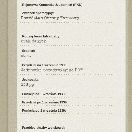
Rejonowa Komenda Uzupełnień (RKU):
Związek operacyjny:
Dowództwo Obrony Warszawy
Rodzaj broni lub służby:
brak danych
Stopień:
strz.
Przydział na 1 września 1939:
Jednostki pozadywizyjne DOW
Jednostka:
336 pp
Funkcja na 1 września 1939:
Przydział po 1 września 1939:
Funkcja po 1 września 1939:
Przebieg służby wojskowej: