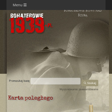
Menu
Bohaterowie Bitwy nad
Bzurą
Przeszukaj bazę
Szukaj
Wyszukiwanie zaawansowane
Karta poległego