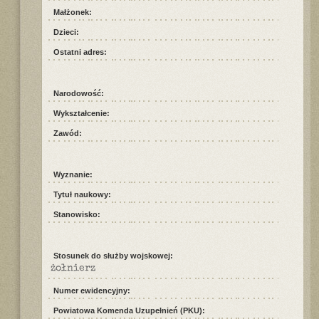
Małżonek:
Dzieci:
Ostatni adres:
Narodowość:
Wykształcenie:
Zawód:
Wyznanie:
Tytuł naukowy:
Stanowisko:
Stosunek do służby wojskowej:
żołnierz
Numer ewidencyjny:
Powiatowa Komenda Uzupełnień (PKU):