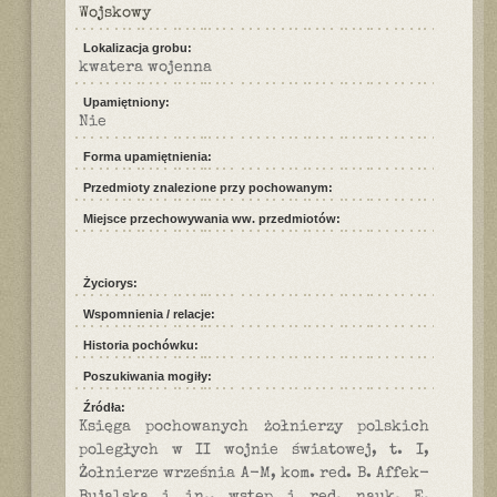
Wojskowy
Lokalizacja grobu:
kwatera wojenna
Upamiętniony:
Nie
Forma upamiętnienia:
Przedmioty znalezione przy pochowanym:
Miejsce przechowywania ww. przedmiotów:
Życiorys:
Wspomnienia / relacje:
Historia pochówku:
Poszukiwania mogiły:
Źródła:
Księga pochowanych żołnierzy polskich
poległych w II wojnie światowej, t. I,
Żołnierze września A-M, kom. red. B. Affek-