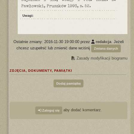
Bujalska i in., wstęp i red. nauk. E.
Pawłowski, Pruszków 1993, s. 52.
Uwagi:
Ostatnie zmiany: 2016-11-30 19:00:00 przez
redakcja
. Jeżeli
chcesz uzupełnić lub zmienić dane wciśnij
Zmiana danych
Zasady modyfikacji biogramu
ZDJĘCIA, DOKUMENTY, PAMIĄTKI
Dodaj pamiątkę
aby dodać komentarz.
Zaloguj się