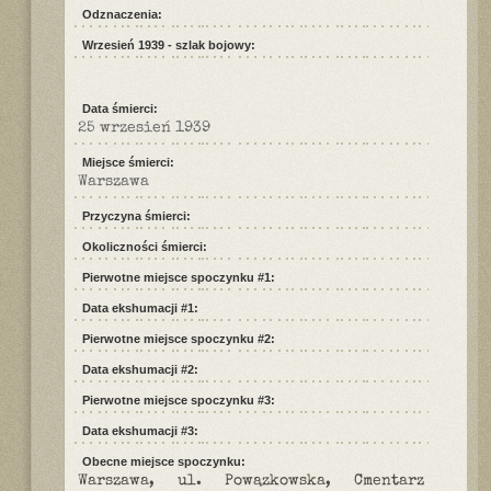
Odznaczenia:
Wrzesień 1939 - szlak bojowy:
Data śmierci:
25 wrzesień 1939
Miejsce śmierci:
Warszawa
Przyczyna śmierci:
Okoliczności śmierci:
Pierwotne miejsce spoczynku #1:
Data ekshumacji #1:
Pierwotne miejsce spoczynku #2:
Data ekshumacji #2:
Pierwotne miejsce spoczynku #3:
Data ekshumacji #3:
Obecne miejsce spoczynku:
Warszawa, ul. Powązkowska, Cmentarz