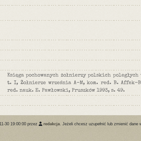
Księga pochowanych żołnierzy polskich poległych 
t. I, Żołnierze września A-M, kom. red. B. Affek-B
red. nauk. E. Pawłowski, Pruszków 1993, s. 49.
11-30 19:00:00 przez
redakcja
. Jeżeli chcesz uzupełnić lub zmienić dane 