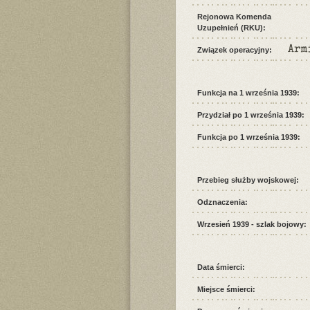
Rejonowa Komenda
Uzupełnień (RKU):
Arm
Związek operacyjny:
Funkcja na 1 września 1939:
Przydział po 1 września 1939:
Funkcja po 1 września 1939:
Przebieg służby wojskowej:
Odznaczenia:
Wrzesień 1939 - szlak bojowy:
Data śmierci:
Miejsce śmierci: