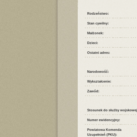
Rodzeństwo:
Stan cywilny:
Małżonek:
Dzieci:
Ostatni adres:
Narodowość:
Wykształcenie:
Zawód:
Stosunek do służby wojskowej
Numer ewidencyjny:
Powiatowa Komenda
Uzupełnień (PKU):