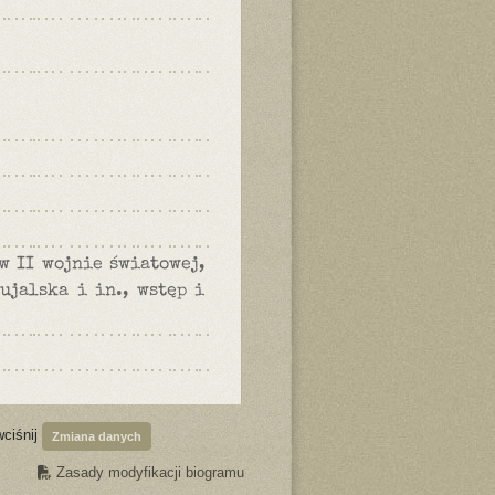
w II wojnie światowej,
ujalska i in., wstęp i
wciśnij
Zmiana danych
Zasady modyfikacji biogramu