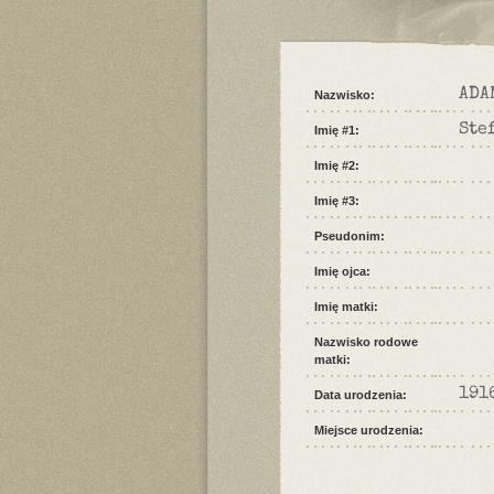
ADA
Nazwisko:
Ste
Imię #1:
Imię #2:
Imię #3:
Pseudonim:
Imię ojca:
Imię matki:
Nazwisko rodowe
matki:
191
Data urodzenia:
Miejsce urodzenia: