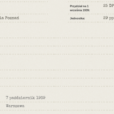
25 DP
Przydział na 1
września 1939:
ia Poznań
29 pp
Jednostka:
7 październik 1939
Warszawa