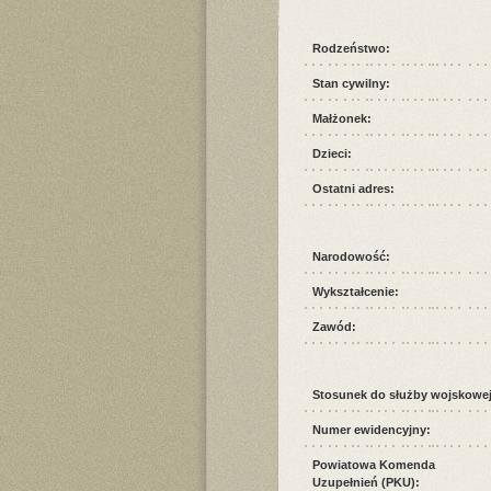
Rodzeństwo:
Stan cywilny:
Małżonek:
Dzieci:
Ostatni adres:
Narodowość:
Wykształcenie:
Zawód:
Stosunek do służby wojskowej
Numer ewidencyjny:
Powiatowa Komenda
Uzupełnień (PKU):