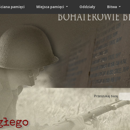
Ściana pamięci
Miejsca pamięci
Oddziały
Bitwa
Bohaterowie B
Przeszukaj bazę
głego