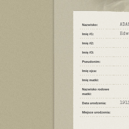
ADA
Nazwisko:
Edw
Imię #1:
Imię #2:
Imię #3:
Pseudonim:
Imię ojca:
Imię matki:
Nazwisko rodowe
matki:
191
Data urodzenia:
Miejsce urodzenia: