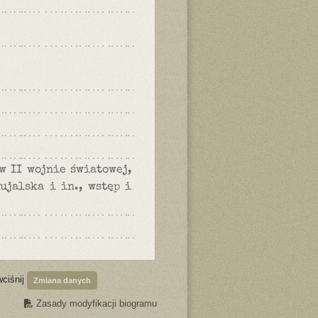
w II wojnie światowej,
ujalska i in., wstęp i
wciśnij
Zmiana danych
Zasady modyfikacji biogramu