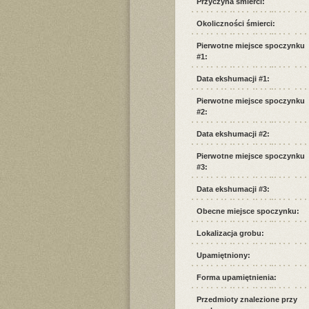
Przyczyna śmierci:
Okoliczności śmierci:
Pierwotne miejsce spoczynku
#1:
Data ekshumacji #1:
Pierwotne miejsce spoczynku
#2:
Data ekshumacji #2:
Pierwotne miejsce spoczynku
#3:
Data ekshumacji #3:
Obecne miejsce spoczynku:
Lokalizacja grobu:
Upamiętniony:
Forma upamiętnienia:
Przedmioty znalezione przy