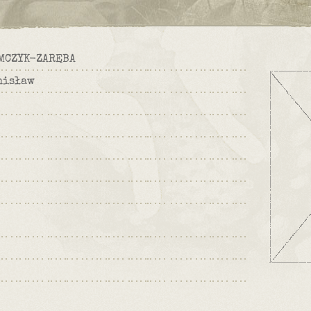
MCZYK-ZARĘBA
nisław