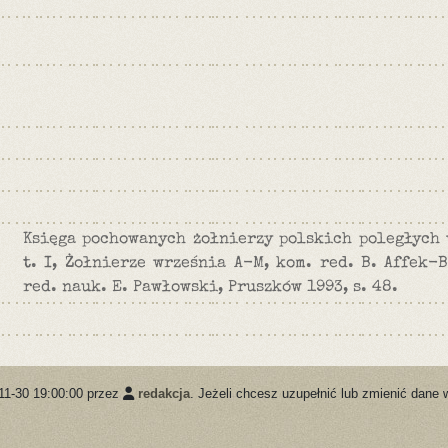
Księga pochowanych żołnierzy polskich poległych 
t. I, Żołnierze września A-M, kom. red. B. Affek-B
red. nauk. E. Pawłowski, Pruszków 1993, s. 48.
11-30 19:00:00 przez
redakcja
. Jeżeli chcesz uzupełnić lub zmienić dane 