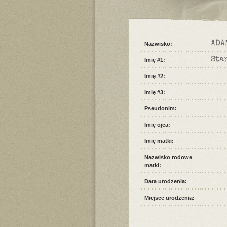
ADA
Nazwisko:
Sta
Imię #1:
Imię #2:
Imię #3:
Pseudonim:
Imię ojca:
Imię matki:
Nazwisko rodowe
matki:
Data urodzenia:
Miejsce urodzenia: