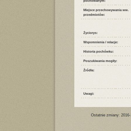
pochowanym:
Miejsce przechowywania ww.
przedmiotów:
Życiorys:
Wspomnienia / relacje:
Historia pochówku:
Poszukiwania mogiły:
Źródła:
Uwagi:
Ostatnie zmiany: 2016-