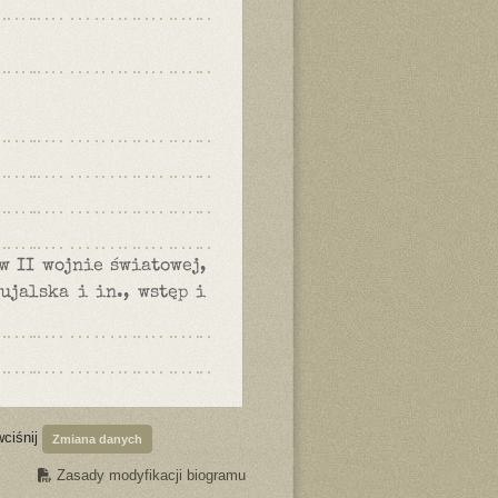
w II wojnie światowej,
ujalska i in., wstęp i
wciśnij
Zmiana danych
Zasady modyfikacji biogramu