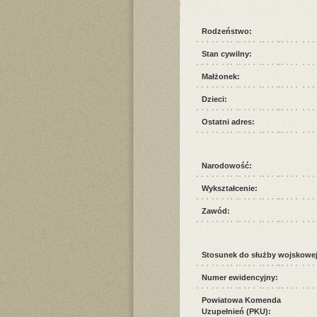
Rodzeństwo:
Stan cywilny:
Małżonek:
Dzieci:
Ostatni adres:
Narodowość:
Wykształcenie:
Zawód:
Stosunek do służby wojskowej
Numer ewidencyjny:
Powiatowa Komenda
Uzupełnień (PKU):