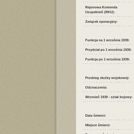
Rejonowa Komenda
Uzupełnień (RKU):
Związek operacyjny:
Funkcja na 1 września 1939:
Przydział po 1 września 1939:
Funkcja po 1 września 1939:
Przebieg służby wojskowej:
Odznaczenia:
Wrzesień 1939 - szlak bojowy:
Data śmierci:
Miejsce śmierci: