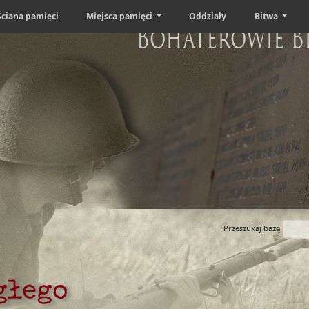
Ściana pamięci
Miejsca pamięci
Oddziały
Bitwa
Bohaterowie B
Przeszukaj bazę
głego