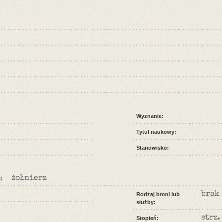
Wyznanie:
Tytuł naukowy:
Stanowisko:
żołnierz
:
brak
Rodzaj broni lub
służby:
strz.
Stopień: