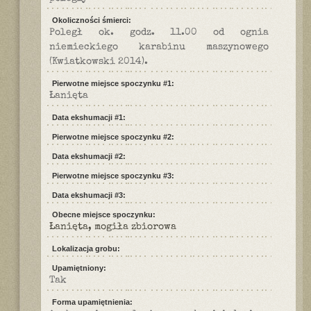
Okoliczności śmierci:
Poległ ok. godz. 11.00 od ognia
niemieckiego karabinu maszynowego
(Kwiatkowski 2014).
Pierwotne miejsce spoczynku #1:
Łanięta
Data ekshumacji #1:
Pierwotne miejsce spoczynku #2:
Data ekshumacji #2:
Pierwotne miejsce spoczynku #3:
Data ekshumacji #3:
Obecne miejsce spoczynku:
Łanięta, mogiła zbiorowa
Lokalizacja grobu:
Upamiętniony:
Tak
Forma upamiętnienia: