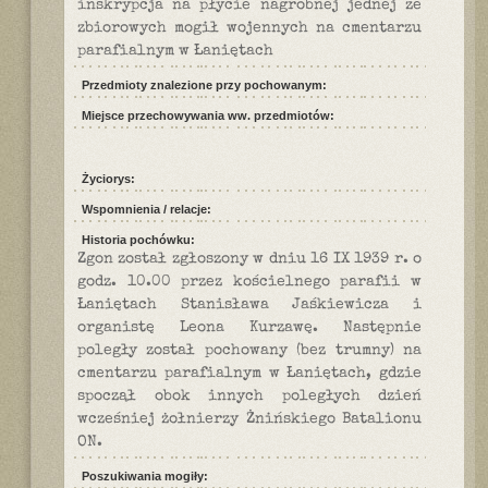
inskrypcja na płycie nagrobnej jednej ze
zbiorowych mogił wojennych na cmentarzu
parafialnym w Łaniętach
Przedmioty znalezione przy pochowanym:
Miejsce przechowywania ww. przedmiotów:
Życiorys:
Wspomnienia / relacje:
Historia pochówku:
Zgon został zgłoszony w dniu 16 IX 1939 r. o
godz. 10.00 przez kościelnego parafii w
Łaniętach Stanisława Jaśkiewicza i
organistę Leona Kurzawę. Następnie
poległy został pochowany (bez trumny) na
cmentarzu parafialnym w Łaniętach, gdzie
spoczął obok innych poległych dzień
wcześniej żołnierzy Żnińskiego Batalionu
ON.
Poszukiwania mogiły: