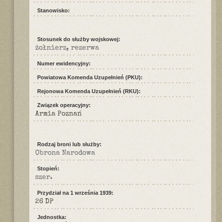
Stanowisko:
Stosunek do służby wojskowej:
żołnierz, rezerwa
Numer ewidencyjny:
Powiatowa Komenda Uzupełnień (PKU):
Rejonowa Komenda Uzupełnień (RKU):
Związek operacyjny:
Armia Poznań
Rodzaj broni lub służby:
Obrona Narodowa
Stopień:
szer.
Przydział na 1 września 1939:
26 DP
Jednostka: