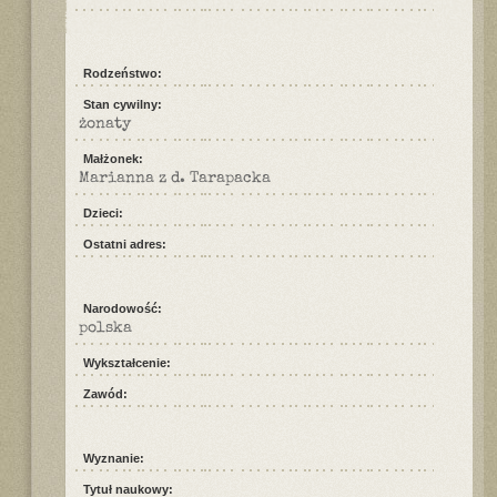
Rodzeństwo:
Stan cywilny:
żonaty
Małżonek:
Marianna z d. Tarapacka
Dzieci:
Ostatni adres:
Narodowość:
polska
Wykształcenie:
Zawód:
Wyznanie:
Tytuł naukowy: