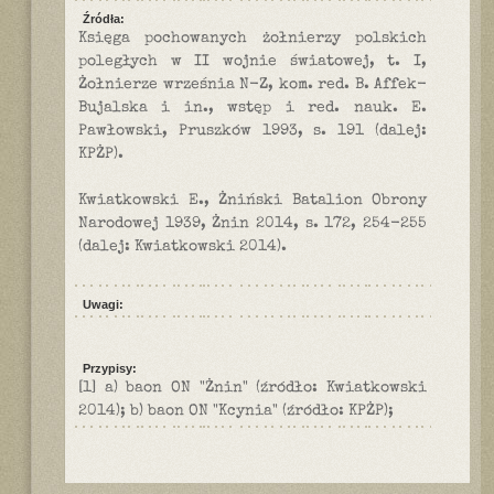
Źródła:
Księga pochowanych żołnierzy polskich
poległych w II wojnie światowej, t. I,
Żołnierze września N-Z, kom. red. B. Affek-
Bujalska i in., wstęp i red. nauk. E.
Pawłowski, Pruszków 1993, s. 191 (dalej:
KPŻP).
Kwiatkowski E., Żniński Batalion Obrony
Narodowej 1939, Żnin 2014, s. 172, 254-255
(dalej: Kwiatkowski 2014).
Uwagi:
Przypisy:
[1] a) baon ON "Żnin" (źródło: Kwiatkowski
2014); b) baon ON "Kcynia" (źródło: KPŻP);