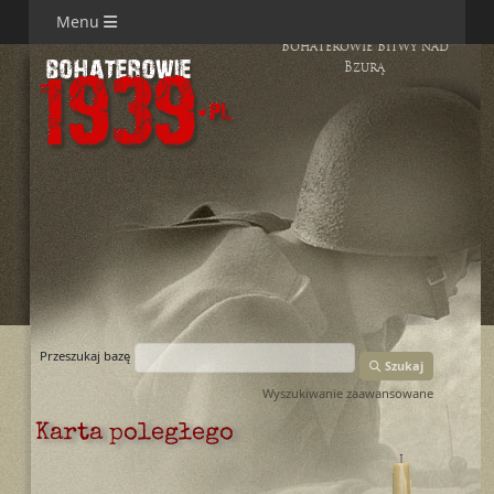
Menu
Bohaterowie Bitwy nad
Bzurą
Przeszukaj bazę
Szukaj
Wyszukiwanie zaawansowane
Karta poległego