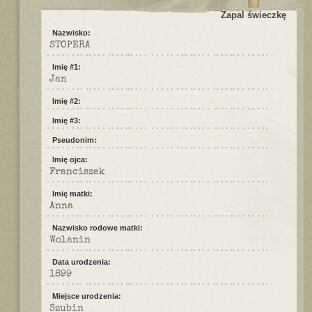
Zapal świeczkę
Nazwisko:
STOPERA
Imię #1:
Jan
Imię #2:
Imię #3:
Pseudonim:
Imię ojca:
Franciszek
Imię matki:
Anna
Nazwisko rodowe matki:
Wolanin
Data urodzenia:
1899
Miejsce urodzenia:
Szubin