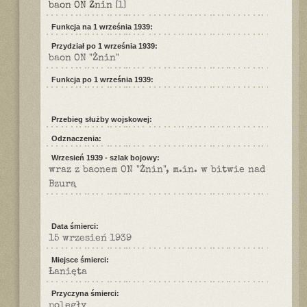
baon ON Żnin
[1]
Funkcja na 1 września 1939:
Przydział po 1 września 1939:
baon ON "Żnin"
Funkcja po 1 września 1939:
Przebieg służby wojskowej:
Odznaczenia:
Wrzesień 1939 - szlak bojowy:
wraz z baonem ON "Żnin", m.in. w bitwie nad
Bzurą
Data śmierci:
15 wrzesień 1939
Miejsce śmierci:
Łanięta
Przyczyna śmierci:
poległy