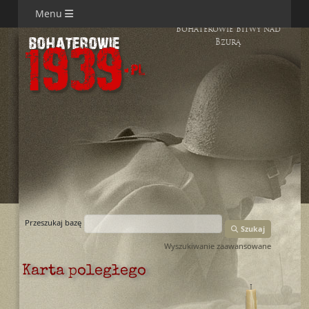
Menu
Bohaterowie Bitwy nad
Bzurą
Przeszukaj bazę
Szukaj
Wyszukiwanie zaawansowane
Karta poległego