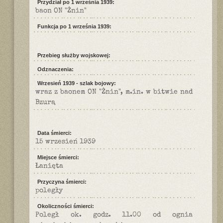
Przydział po 1 września 1939:
baon ON "Żnin"
Funkcja po 1 września 1939:
Przebieg służby wojskowej:
Odznaczenia:
Wrzesień 1939 - szlak bojowy:
wraz z baonem ON "Żnin", m.in. w bitwie nad
Bzurą
Data śmierci:
15 wrzesień 1939
Miejsce śmierci:
Łanięta
Przyczyna śmierci:
poległy
Okoliczności śmierci:
Poległ ok. godz. 11.00 od ognia