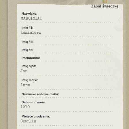
Zapal świeczkę
Nazwisko:
MARCINIAK
Imię #1:
Kazimierz
Imię #2:
Imię #3:
Pseudonim:
Imię ojca:
Jan
Imię matki:
Anna
Nazwisko rodowe matki:
Data urodzenia:
1910
Miejsce urodzenia:
Czerlin