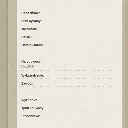
Rodzeństwo:
Stan cywilny:
Małżonek:
Dzieci:
Ostatni adres:
Narodowość:
polska
Wykształcenie:
Zawód:
Wyznanie:
Tytuł naukowy:
Stanowisko: