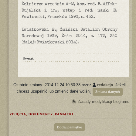
Żołnierze września A-M, kom. red. B. Affek-
Bujalska i in., wstęp i red. nauk. E.
Pawłowski, Pruszków 1993, s. 452.
Kwiatkowski E., Żniński Batalion Obrony
Narodowej 1939, Żnin 2014, s. 172, 250
(dalej: Kwiatkowski 2014).
Uwagi:
Ostatnie zmiany: 2014-12-24 10:50:38 przez
redakcja
. Jeżeli
chcesz uzupełnić lub zmienić dane wciśnij
Zmiana danych
Zasady modyfikacji biogramu
ZDJĘCIA, DOKUMENTY, PAMIĄTKI
Dodaj pamiątkę