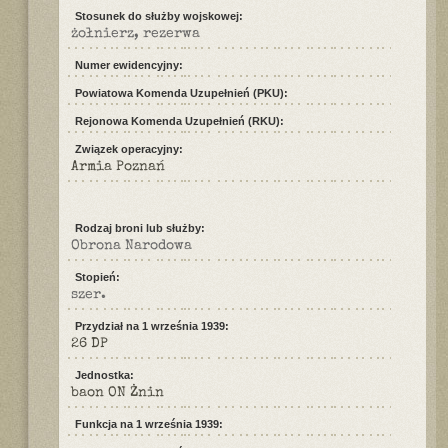
Stosunek do służby wojskowej:
żołnierz, rezerwa
Numer ewidencyjny:
Powiatowa Komenda Uzupełnień (PKU):
Rejonowa Komenda Uzupełnień (RKU):
Związek operacyjny:
Armia Poznań
Rodzaj broni lub służby:
Obrona Narodowa
Stopień:
szer.
Przydział na 1 września 1939:
26 DP
Jednostka:
baon ON Żnin
Funkcja na 1 września 1939: