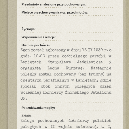
Przedmioty znalezione przy pochowanym:
Miejsce przechowywania ww. przedmiotów:
Życiorys:
Wspomnienia / relacje:
Historia pochówku:
Zgon został zgłoszony w dniu 16 IX 1939 r. o
godz. 10.00 przez kościelnego parafii w
Łaniętach Stanisława Jaśkiewicza i
organistę Leona Kurzawę. Następnie
poległy został pochowany (bez trumny) na
cmentarzu parafialnym w Łaniętach, gdzie
spoczął obok innych poległych dzień
wcześniej żołnierzy Żnińskiego Batalionu
ON.
Poszukiwania mogiły:
Źródła:
Księga pochowanych żołnierzy polskich
poległych w II wojnie światowej, t. I,