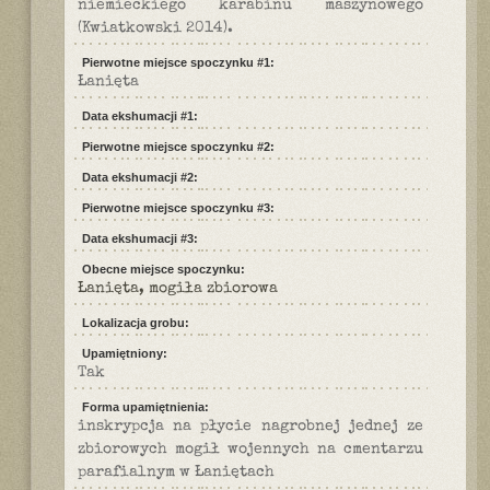
niemieckiego karabinu maszynowego
(Kwiatkowski 2014).
Pierwotne miejsce spoczynku #1:
Łanięta
Data ekshumacji #1:
Pierwotne miejsce spoczynku #2:
Data ekshumacji #2:
Pierwotne miejsce spoczynku #3:
Data ekshumacji #3:
Obecne miejsce spoczynku:
Łanięta, mogiła zbiorowa
Lokalizacja grobu:
Upamiętniony:
Tak
Forma upamiętnienia:
inskrypcja na płycie nagrobnej jednej ze
zbiorowych mogił wojennych na cmentarzu
parafialnym w Łaniętach