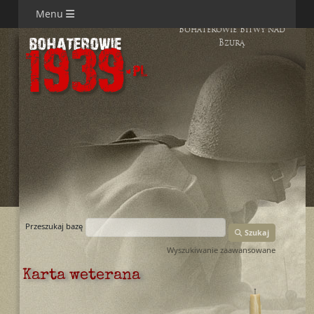
Menu
Bohaterowie Bitwy nad
Bzurą
Przeszukaj bazę
Szukaj
Wyszukiwanie zaawansowane
Karta weterana