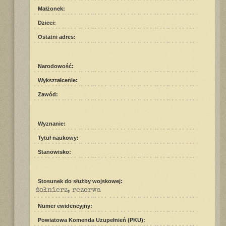
Małżonek:
Dzieci:
Ostatni adres:
Narodowość:
Wykształcenie:
Zawód:
Wyznanie:
Tytuł naukowy:
Stanowisko:
Stosunek do służby wojskowej:
żołnierz, rezerwa
Numer ewidencyjny:
Powiatowa Komenda Uzupełnień (PKU):