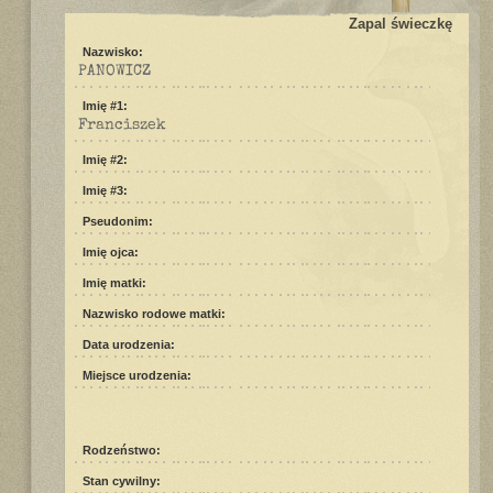
Zapal świeczkę
Nazwisko:
PANOWICZ
Imię #1:
Franciszek
Imię #2:
Imię #3:
Pseudonim:
Imię ojca:
Imię matki:
Nazwisko rodowe matki:
Data urodzenia:
Miejsce urodzenia:
Rodzeństwo:
Stan cywilny: