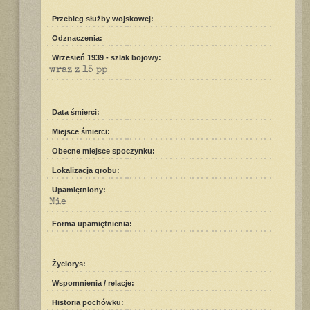
Przebieg służby wojskowej:
Odznaczenia:
Wrzesień 1939 - szlak bojowy:
wraz z 15 pp
Data śmierci:
Miejsce śmierci:
Obecne miejsce spoczynku:
Lokalizacja grobu:
Upamiętniony:
Nie
Forma upamiętnienia:
Życiorys:
Wspomnienia / relacje:
Historia pochówku: