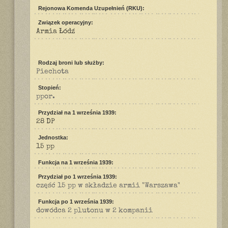
Rejonowa Komenda Uzupełnień (RKU):
Związek operacyjny:
Armia Łódź
Rodzaj broni lub służby:
Piechota
Stopień:
ppor.
Przydział na 1 września 1939:
28 DP
Jednostka:
15 pp
Funkcja na 1 września 1939:
Przydział po 1 września 1939:
część 15 pp w składzie armii "Warszawa"
Funkcja po 1 września 1939:
dowódca 2 plutonu w 2 kompanii