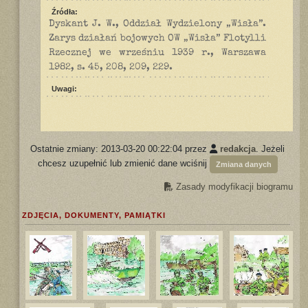
Źródła:
Dyskant J. W., Oddział Wydzielony „Wisła”.
Zarys działań bojowych OW „Wisła” Flotylli
Rzecznej we wrześniu 1939 r., Warszawa
1982, s. 45, 208, 209, 229.
Uwagi:
Ostatnie zmiany: 2013-03-20 00:22:04 przez
redakcja
. Jeżeli
chcesz uzupełnić lub zmienić dane wciśnij
Zmiana danych
Zasady modyfikacji biogramu
ZDJĘCIA, DOKUMENTY, PAMIĄTKI