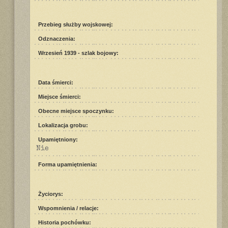
Przebieg służby wojskowej:
Odznaczenia:
Wrzesień 1939 - szlak bojowy:
Data śmierci:
Miejsce śmierci:
Obecne miejsce spoczynku:
Lokalizacja grobu:
Upamiętniony:
Nie
Forma upamiętnienia:
Życiorys:
Wspomnienia / relacje:
Historia pochówku: