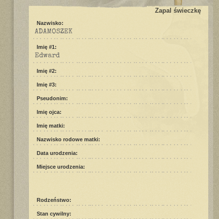
Zapal świeczkę
Nazwisko:
ADAMOSZEK
Imię #1:
Edward
Imię #2:
Imię #3:
Pseudonim:
Imię ojca:
Imię matki:
Nazwisko rodowe matki:
Data urodzenia:
Miejsce urodzenia:
Rodzeństwo:
Stan cywilny: