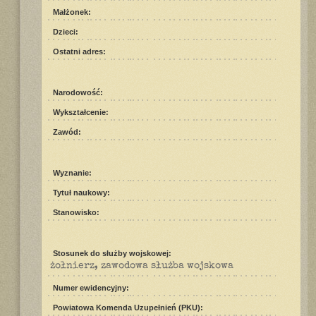
Małżonek:
Dzieci:
Ostatni adres:
Narodowość:
Wykształcenie:
Zawód:
Wyznanie:
Tytuł naukowy:
Stanowisko:
Stosunek do służby wojskowej:
żołnierz, zawodowa służba wojskowa
Numer ewidencyjny:
Powiatowa Komenda Uzupełnień (PKU):