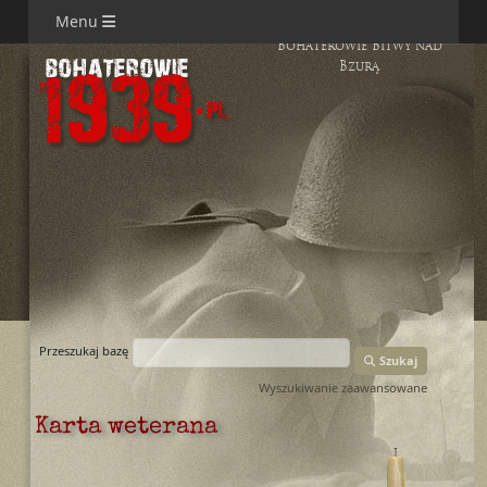
Menu
Bohaterowie Bitwy nad
Bzurą
Przeszukaj bazę
Szukaj
Wyszukiwanie zaawansowane
Karta weterana