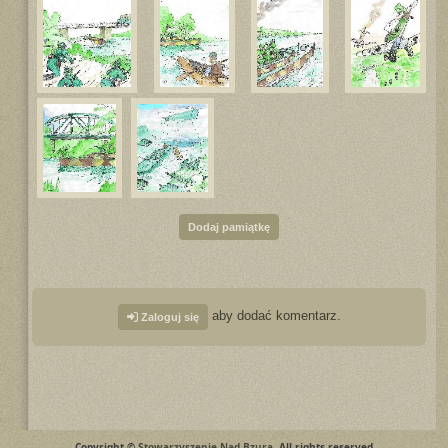
Dodaj pamiątkę
aby dodać komentarz.
Zaloguj się
Copyright ©
Stowarzyszenie Nad Bzurą
. All rights reserved