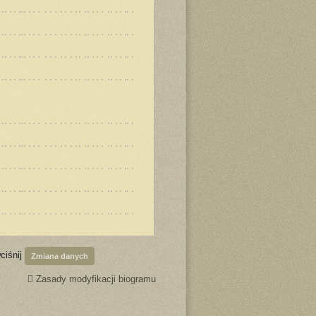
ciśnij
Zmiana danych
Zasady modyfikacji biogramu