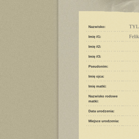
TYL
Nazwisko:
Felik
Imię #1:
Imię #2:
Imię #3:
Pseudonim:
Imię ojca:
Imię matki:
Nazwisko rodowe
matki:
Data urodzenia:
Miejsce urodzenia: