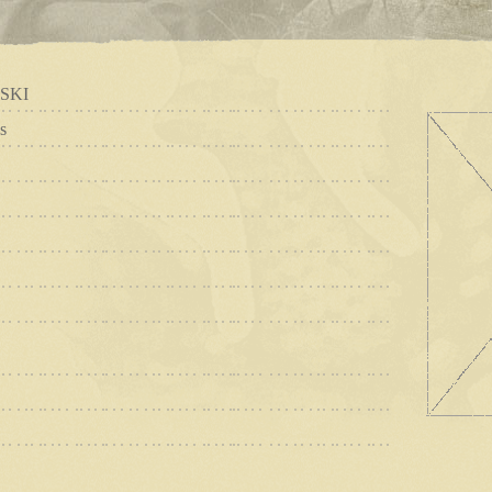
SKI
s