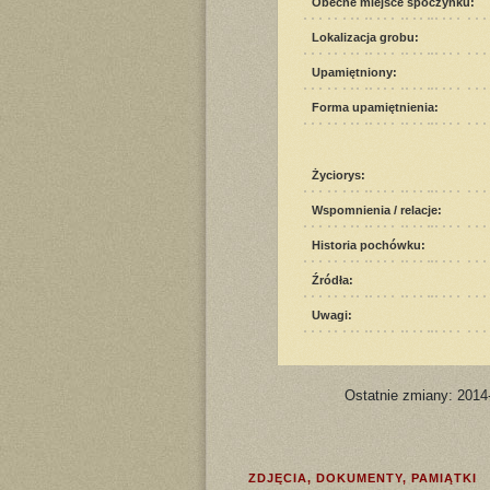
Obecne miejsce spoczynku:
Lokalizacja grobu:
Upamiętniony:
Forma upamiętnienia:
Życiorys:
Wspomnienia / relacje:
Historia pochówku:
Źródła:
Uwagi:
Ostatnie zmiany: 2014
ZDJĘCIA, DOKUMENTY, PAMIĄTKI