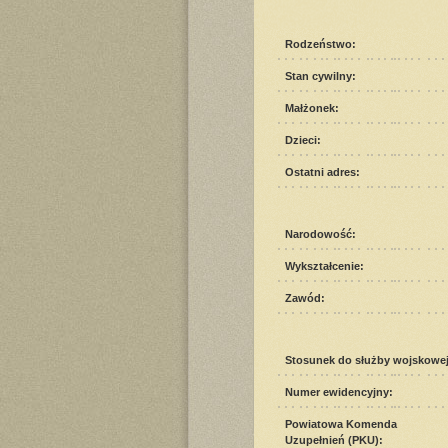
Rodzeństwo:
Stan cywilny:
Małżonek:
Dzieci:
Ostatni adres:
Narodowość:
Wykształcenie:
Zawód:
Stosunek do służby wojskowej
Numer ewidencyjny:
Powiatowa Komenda
Uzupełnień (PKU):