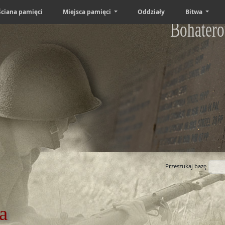
Ściana pamięci
Miejsca pamięci
Oddziały
Bitwa
Bohatero
Przeszukaj bazę
a