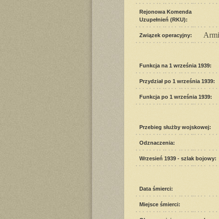
Rejonowa Komenda
Uzupełnień (RKU):
Armi
Związek operacyjny:
Funkcja na 1 września 1939:
Przydział po 1 września 1939:
Funkcja po 1 września 1939:
Przebieg służby wojskowej:
Odznaczenia:
Wrzesień 1939 - szlak bojowy:
Data śmierci:
Miejsce śmierci: