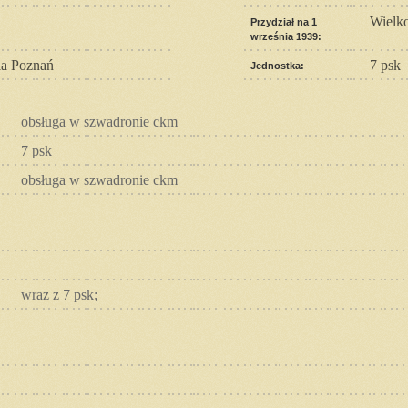
Wielk
Przydział na 1
września 1939:
a Poznań
7 psk
Jednostka:
obsługa w szwadronie ckm
7 psk
obsługa w szwadronie ckm
wraz z 7 psk;