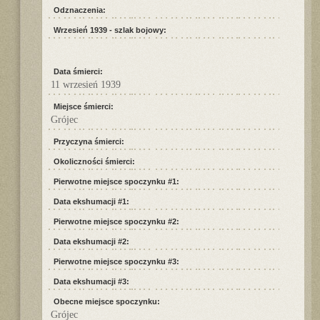
Odznaczenia:
Wrzesień 1939 - szlak bojowy:
Data śmierci:
11 wrzesień 1939
Miejsce śmierci:
Grójec
Przyczyna śmierci:
Okoliczności śmierci:
Pierwotne miejsce spoczynku #1:
Data ekshumacji #1:
Pierwotne miejsce spoczynku #2:
Data ekshumacji #2:
Pierwotne miejsce spoczynku #3:
Data ekshumacji #3:
Obecne miejsce spoczynku:
Grójec