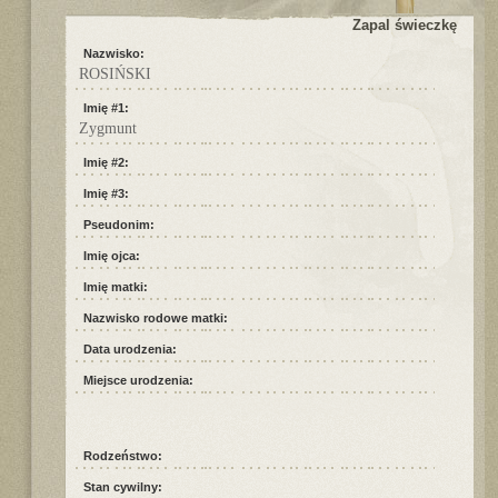
Zapal świeczkę
Nazwisko:
ROSIŃSKI
Imię #1:
Zygmunt
Imię #2:
Imię #3:
Pseudonim:
Imię ojca:
Imię matki:
Nazwisko rodowe matki:
Data urodzenia:
Miejsce urodzenia:
Rodzeństwo:
Stan cywilny: