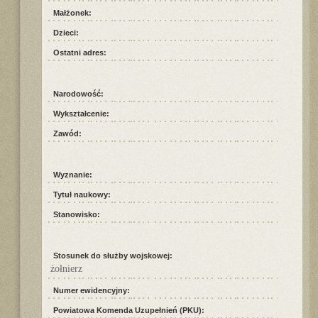
Małżonek:
Dzieci:
Ostatni adres:
Narodowość:
Wykształcenie:
Zawód:
Wyznanie:
Tytuł naukowy:
Stanowisko:
Stosunek do służby wojskowej:
żołnierz
Numer ewidencyjny:
Powiatowa Komenda Uzupełnień (PKU):