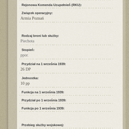
Rejonowa Komenda Uzupełnień (RKU):
Związek operacyjny:
Armia Poznań
Rodzaj broni lub służby:
Piechota
Stopień:
ppor.
Przydział na 1 września 1939:
26 DP
Jednostka:
10 pp
Funkcja na 1 września 1939:
Przydział po 1 września 1939:
Funkcja po 1 września 1939:
Przebieg służby wojskowej: