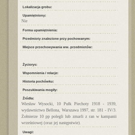
Lokalizacja grobu:
Upamiętniony:
Nie
Forma upamiętnienia:
Przedmioty znalezione przy pochowanym:
Miejsce przechowywania ww. przedmiotów:
Życiorys:
Wspomnienia / relacje:
Historia pochówku:
Poszukiwania mogiły:
Źródła:
Wiesław Wysocki, 10 Pułk Piechoty 1918 - 1939,
wydawnictwo Bellona, Warszawa 1997, str. 181 - IV/3.
Żołnierze 10 pp polegli lub zmarli z ran w kampanii
wrześniowej (oraz jej następstwie).
Uwagi: