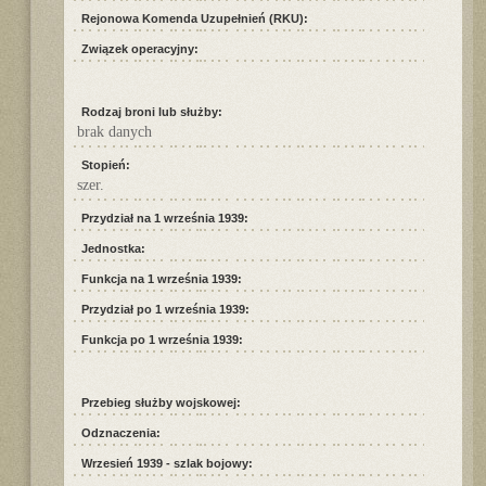
Rejonowa Komenda Uzupełnień (RKU):
Związek operacyjny:
Rodzaj broni lub służby:
brak danych
Stopień:
szer.
Przydział na 1 września 1939:
Jednostka:
Funkcja na 1 września 1939:
Przydział po 1 września 1939:
Funkcja po 1 września 1939:
Przebieg służby wojskowej:
Odznaczenia:
Wrzesień 1939 - szlak bojowy: