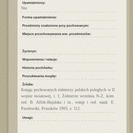
Upamiętniony:
Nie
Forma upamiętnienia:
Przedmioty znalezione przy pochowanym:
Miejsce przechowywania ww. przedmiotów:
Życiorys:
Wspomnienia / relacje:
Historia pochówku:
Poszukiwania mogiły:
Źródła:
Księga pochowanych żołnierzy polskich poległych w II
wojnie światowej, t. I, Żołnierze września N-Z, kom.
red. B. Affek-Bujalska i in., wstęp i red. nauk. E.
Pawłowski, Pruszków 1993, s. 112.
Uwagi: