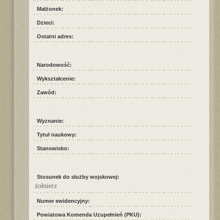
Małżonek:
Dzieci:
Ostatni adres:
Narodowość:
Wykształcenie:
Zawód:
Wyznanie:
Tytuł naukowy:
Stanowisko:
Stosunek do służby wojskowej:
żołnierz
Numer ewidencyjny:
Powiatowa Komenda Uzupełnień (PKU):