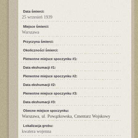
Data śmierci:
25 wrzesień 1939
Miejsce śmierci:
Warszawa
Przyczyna śmierci:
Okoliczności śmierci:
Pierwotne miejsce spoczynku #1:
Data ekshumacji #1:
Pierwotne miejsce spoczynku #2:
Data ekshumacji #2:
Pierwotne miejsce spoczynku #3:
Data ekshumacji #3:
Obecne miejsce spoczynku:
Warszawa, ul. Powązkowska, Cmentarz Wojskowy
Lokalizacja grobu:
kwatera wojenna