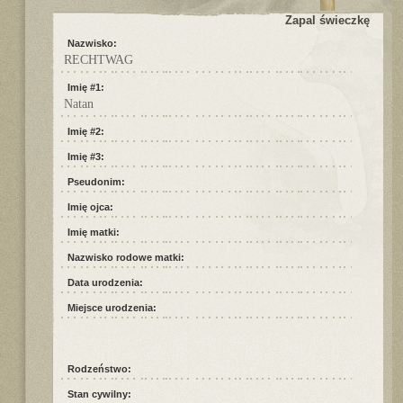
Zapal świeczkę
Nazwisko:
RECHTWAG
Imię #1:
Natan
Imię #2:
Imię #3:
Pseudonim:
Imię ojca:
Imię matki:
Nazwisko rodowe matki:
Data urodzenia:
Miejsce urodzenia:
Rodzeństwo:
Stan cywilny: