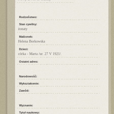
Rodzeństwo:
Stan cywilny:
żonaty
Małżonek:
Helena Borkowska
Dzieci:
córka - Marta /ur. 27 V 1921/.
Ostatni adres:
Narodowość:
Wykształcenie:
Zawód:
Wyznanie:
Tytuł naukowy: