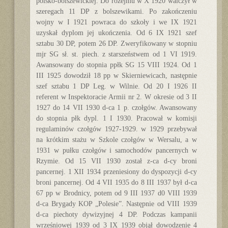
polsko-bolszewickiej. Do rozejmu w X 1920 walczył w
szeregach 11 DP z bolszewikami. Po zakończeniu
wojny w I 1921 powraca do szkoły i we IX 1921
uzyskał dyplom jej ukończenia. Od 6 IX 1921 szef
sztabu 30 DP, potem 26 DP. Zweryfikowany w stopniu
mjr SG sł. st. piech. z starszeństwem od 1 VI 1919.
Awansowany do stopnia ppłk SG 15 VIII 1924. Od 1
III 1925 dowodził 18 pp w Skierniewicach, następnie
szef sztabu 1 DP Leg. w Wilnie. Od 20 I 1926 II
referent w Inspektoracie Armii nr 2. W okresie od 3 II
1927 do 14 VII 1930 d-ca 1 p. czołgów. Awansowany
do stopnia płk dypl. 1 I 1930. Pracował w komisji
regulaminów czołgów 1927-1929. w 1929 przebywał
na krótkim stażu w Szkole czołgów w Wersalu, a w
1931 w pułku czołgów i samochodów pancernych w
Rzymie. Od 15 VII 1930 został z-ca d-cy broni
pancernej. 1 XII 1934 przeniesiony do dyspozycji d-cy
broni pancernej. Od 4 VII 1935 do 8 III 1937 był d-ca
67 pp w Brodnicy, potem od 9 III 1937 d0 VIII 1939
d-ca Brygady KOP „Polesie”. Następnie od VIII 1939
d-ca piechoty dywizyjnej 4 DP. Podczas kampanii
wrześniowej 1939 od 3 IX 1939 objął dowodzenie 4