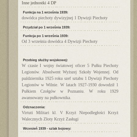
Inne jednostki 4 DP
Funkcja na 1 września 1939:
dowódca piechoty dywizyjnej 1 Dywizji Piechoty
Przydział po 1 września 1939:
Funkcja po 1 września 1939:
Od 3 września dowódca 4 Dywizji Piechoty
Przebieg służby wojskowej:
W czasie I wojny światowej oficer 5 Pułku Piechoty
Legionów. Absolwent Wyższej Szkoły Wojennej. Od
października 1925 roku szef sztabu 1 Dywizji Piechoty
Legionów w Wilnie. W latach 1927-1930 dowodził 1
Pułkiem Czołgów w Poznaniu. W roku 1929
awansowany na pułkownika.
Odznaczenia:
Virtuti Militari kl. V Krzyż Niepodległości Krzyż
Walecznych Złoty Krzyż Zasługi
Wrzesień 1939 - szlak bojowy: