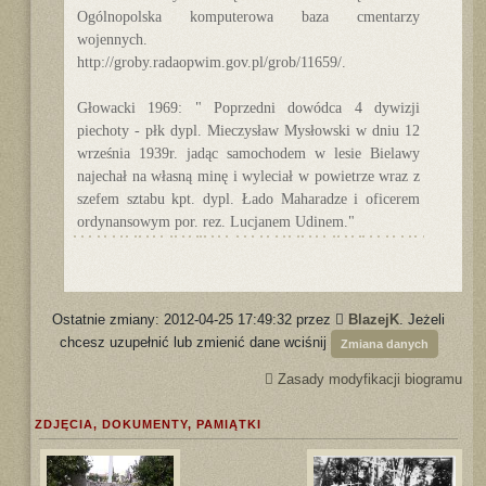
Ogólnopolska komputerowa baza cmentarzy
wojennych.
http://groby.radaopwim.gov.pl/grob/11659/.
Głowacki 1969: " Poprzedni dowódca 4 dywizji
piechoty - płk dypl. Mieczysław Mysłowski w dniu 12
września 1939r. jadąc samochodem w lesie Bielawy
najechał na własną minę i wyleciał w powietrze wraz z
szefem sztabu kpt. dypl. Łado Maharadze i oficerem
ordynansowym por. rez. Lucjanem Udinem."
Ostatnie zmiany: 2012-04-25 17:49:32 przez
BlazejK
. Jeżeli
chcesz uzupełnić lub zmienić dane wciśnij
Zmiana danych
Zasady modyfikacji biogramu
ZDJĘCIA, DOKUMENTY, PAMIĄTKI