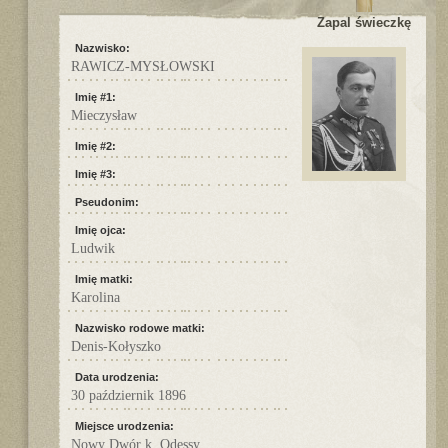
Zapal świeczkę
Nazwisko:
RAWICZ-MYSŁOWSKI
Imię #1:
Mieczysław
Imię #2:
Imię #3:
Pseudonim:
Imię ojca:
Ludwik
Imię matki:
Karolina
Nazwisko rodowe matki:
Denis-Kołyszko
Data urodzenia:
30 październik 1896
Miejsce urodzenia:
Nowy Dwór k. Odessy