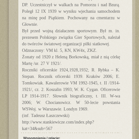
DP. Uczestniczył w walkach na Pomorzu i nad Bzurą.
Poległ 12 IX 1939 w wyniku wjechania samochodem
na minę pod Piątkiem. Pochowany na cmentarzu w
Głownie.
Był przed wojną działaczem sportowym. Był m. in.
prezesem Polskiego związku Gier Sportowych, należał
do twórców światowej organizacji piłki siatkowej.
Odznaczony: VM kl. 5, KN, KW4x, ZKZ.
Żonaty od 1920 z Heleną Borkowską, miał z nią córkę
Martę /ur. 27 V 1921/.
Roczniki oficerskie 1924,1928,1932; R. Rybka – K.
Stepan. Rocznik oficerski 1939. Kraków 2006; E.
Tomkowiak. Kawalerowie VM 1992-1945, t. II /1914-
1921/, cz. 2. Koszalin 1993; W. K. Cygan. Oficerowie
LP 1914-1917. Słownik biograficzny, t. III. W-wa
2006; W. Chocianowicz. W 50-lecie powstania
WSWoj. w Warszawie. Londyn 1969.
(inf. Tadeusz Łaszczewski)
http://www.stankiewicze.com/index.php?
kat=34&sub=567
Wspomnienia / relacje: