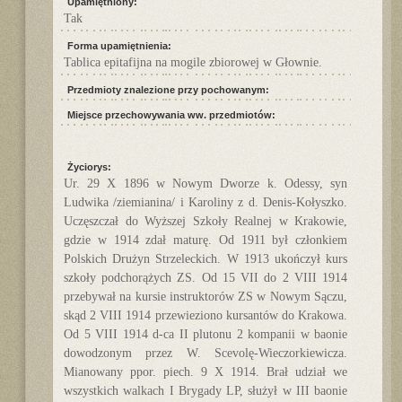
Upamiętniony:
Tak
Forma upamiętnienia:
Tablica epitafijna na mogile zbiorowej w Głownie.
Przedmioty znalezione przy pochowanym:
Miejsce przechowywania ww. przedmiotów:
Życiorys:
Ur. 29 X 1896 w Nowym Dworze k. Odessy, syn
Ludwika /ziemianina/ i Karoliny z d. Denis-Kołyszko.
Uczęszczał do Wyższej Szkoły Realnej w Krakowie,
gdzie w 1914 zdał maturę. Od 1911 był członkiem
Polskich Drużyn Strzeleckich. W 1913 ukończył kurs
szkoły podchorążych ZS. Od 15 VII do 2 VIII 1914
przebywał na kursie instruktorów ZS w Nowym Sączu,
skąd 2 VIII 1914 przewieziono kursantów do Krakowa.
Od 5 VIII 1914 d-ca II plutonu 2 kompanii w baonie
dowodzonym przez W. Scevolę-Wieczorkiewicza.
Mianowany ppor. piech. 9 X 1914. Brał udział we
wszystkich walkach I Brygady LP, służył w III baonie