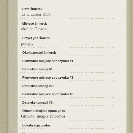
Data śmierci:
12 wrzesień 1939
Miejsce śmierci:
okolice Głowna
Przyczyna śmierci:
poległy
Okoliczności śmierci:
Pierwotne miejsce spoczynku #1:
Data ekshumacji #1:
Pierwotne miejsce spoczynku #2:
Data ekshumacji #2:
Pierwotne miejsce spoczynku #3:
Data ekshumacji #3:
Obecne miejsce spoczynku:
Głowno, mogiła zbiorowa
Lokalizacja grobu: