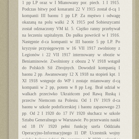
1 pp LP oraz w I Mianowany por. piech. 1 I 1915.
Podczas bitwy pod konarami 22 V 1915 został d-cą 1
kompanii III baonu 1 pp LP. Za męstwo i odwagę
okazaną na polu walki 2 X 1915 pod Sobieszycami
został odznaczony VM kl. 5. Ciężko ranny przebywał
na leczeniu szpitalnym. Do pułku powrócił w I 1916.
Następnie d-ca kompanii w III baonie 5 pp LP. Po
kryzysie przysięgowym w 16 VII 1917 zwolniony z
Legionów i 22 VII 1917 internowany w obozie w
Beniaminowie. Zwolniony z obozu 2 V 1918 wstąpił
do Polskich Sił Zbrojnych. Dowodził kompanią I
baonu 2 pp. Awansowany 12 X 1918 na stopień kpt. 1
XI 1918 wstępuje do WP i zostaje mianowany d-cą
kompanii w 2 pp, potem w 8 pp Leg. Brał udział w
walkach przeciwko Ukraińcom pod Rawą Ruską i
przeciw Niemcom na Polesiu. Od 1 IV 1919 d-ca
baonu w szkole podoficerskiej i baonu zapasowego 23
pp. Od 2 I 1920 do 17 IV 1920 słuchacz w szkole
Sztabu Generalnego w Warszawie. Po przerwaniu nauki
od 18 IV 1920 pełni funkcję szefa Oddziału
Operacyjno-Informacyjnego 11 DP. Uczestnik wojny