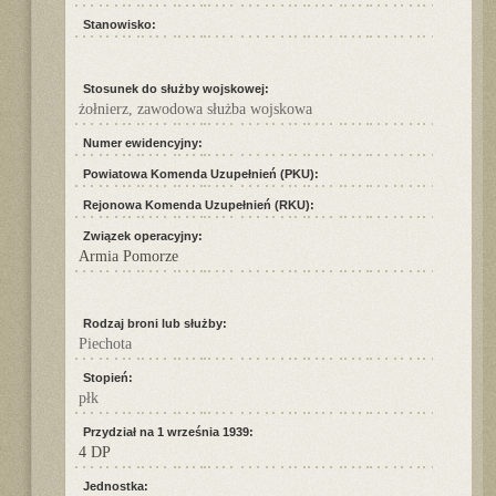
Stanowisko:
Stosunek do służby wojskowej:
żołnierz, zawodowa służba wojskowa
Numer ewidencyjny:
Powiatowa Komenda Uzupełnień (PKU):
Rejonowa Komenda Uzupełnień (RKU):
Związek operacyjny:
Armia Pomorze
Rodzaj broni lub służby:
Piechota
Stopień:
płk
Przydział na 1 września 1939:
4 DP
Jednostka: