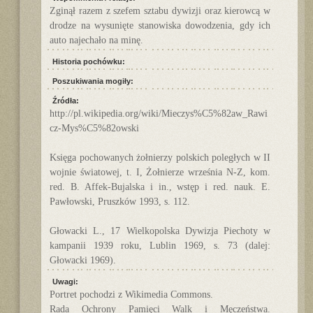
Zginął razem z szefem sztabu dywizji oraz kierowcą w
drodze na wysunięte stanowiska dowodzenia, gdy ich
auto najechało na minę.
Historia pochówku:
Poszukiwania mogiły:
Źródła:
http://pl.wikipedia.org/wiki/Mieczys%C5%82aw_Rawi
cz-Mys%C5%82owski
Księga pochowanych żołnierzy polskich poległych w II
wojnie światowej, t. I, Żołnierze września N-Z, kom.
red. B. Affek-Bujalska i in., wstęp i red. nauk. E.
Pawłowski, Pruszków 1993, s. 112.
Głowacki L., 17 Wielkopolska Dywizja Piechoty w
kampanii 1939 roku, Lublin 1969, s. 73 (dalej:
Głowacki 1969).
Uwagi:
Portret pochodzi z Wikimedia Commons.
Rada Ochrony Pamięci Walk i Męczeństwa.