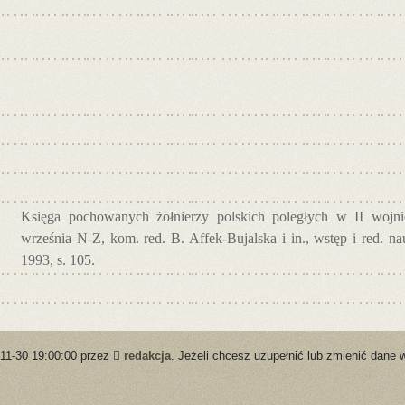
Księga pochowanych żołnierzy polskich poległych w II wojnie
września N-Z, kom. red. B. Affek-Bujalska i in., wstęp i red. 
1993, s. 105.
-11-30 19:00:00 przez
redakcja
. Jeżeli chcesz uzupełnić lub zmienić dane 