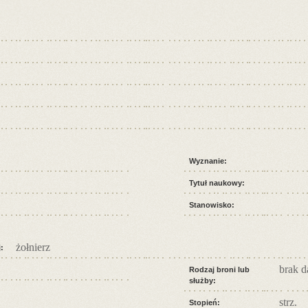
Wyznanie:
Tytuł naukowy:
Stanowisko:
żołnierz
:
brak 
Rodzaj broni lub
służby:
strz.
Stopień: