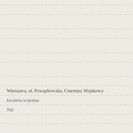
Warszawa, ul. Powązkowska, Cmentarz Wojskowy
kwatera wojenna
Nie