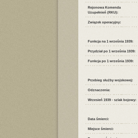
Rejonowa Komenda
Uzupełnień (RKU):
Związek operacyjny:
Funkcja na 1 września 1939:
Przydział po 1 września 1939:
Funkcja po 1 września 1939:
Przebieg służby wojskowej:
Odznaczenia:
Wrzesień 1939 - szlak bojowy:
Data śmierci:
Miejsce śmierci: