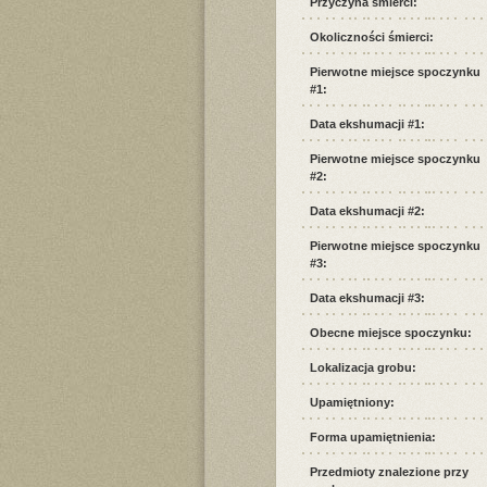
Przyczyna śmierci:
Okoliczności śmierci:
Pierwotne miejsce spoczynku
#1:
Data ekshumacji #1:
Pierwotne miejsce spoczynku
#2:
Data ekshumacji #2:
Pierwotne miejsce spoczynku
#3:
Data ekshumacji #3:
Obecne miejsce spoczynku:
Lokalizacja grobu:
Upamiętniony:
Forma upamiętnienia:
Przedmioty znalezione przy