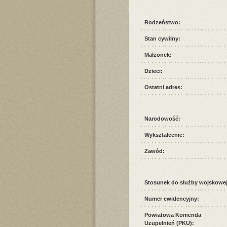
Rodzeństwo:
Stan cywilny:
Małżonek:
Dzieci:
Ostatni adres:
Narodowość:
Wykształcenie:
Zawód:
Stosunek do służby wojskowej
Numer ewidencyjny:
Powiatowa Komenda
Uzupełnień (PKU):