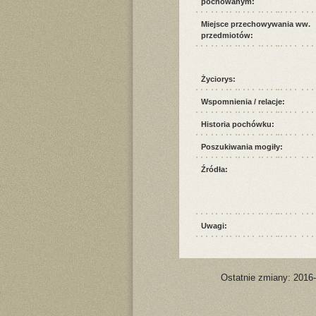
pochowanym:
Miejsce przechowywania ww.
przedmiotów:
Życiorys:
Wspomnienia / relacje:
Historia pochówku:
Poszukiwania mogiły:
Źródła:
Uwagi:
Ostatnie zmiany: 2016