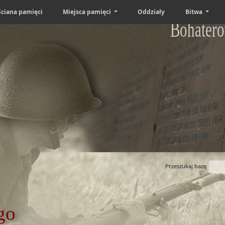
Ściana pamięci
Miejsca pamięci
Oddziały
Bitwa
Bohatero
Przeszukaj bazę
go