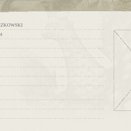
CZKOWSKI
ł