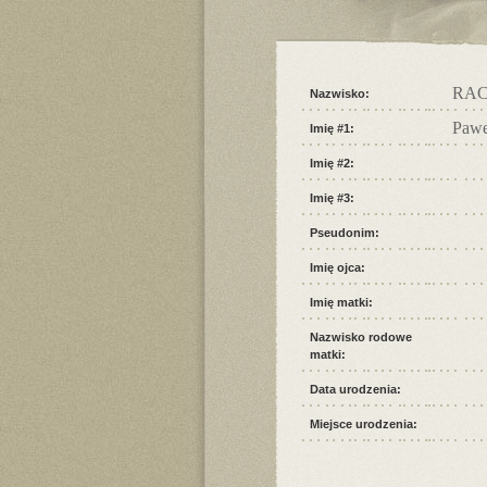
RA
Nazwisko:
Pawe
Imię #1:
Imię #2:
Imię #3:
Pseudonim:
Imię ojca:
Imię matki:
Nazwisko rodowe
matki:
Data urodzenia:
Miejsce urodzenia: