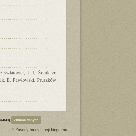
 światowej, t. I, Żołnierze
nauk. E. Pawłowski, Pruszków
wciśnij
Zmiana danych
Zasady modyfikacji biogramu