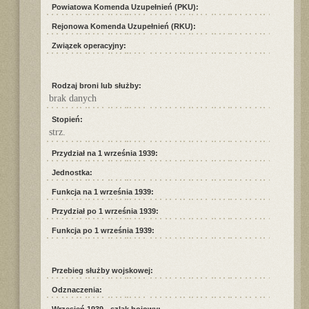
Powiatowa Komenda Uzupełnień (PKU):
Rejonowa Komenda Uzupełnień (RKU):
Związek operacyjny:
Rodzaj broni lub służby:
brak danych
Stopień:
strz.
Przydział na 1 września 1939:
Jednostka:
Funkcja na 1 września 1939:
Przydział po 1 września 1939:
Funkcja po 1 września 1939:
Przebieg służby wojskowej:
Odznaczenia: