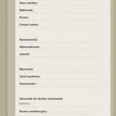
Stan cywilny:
Małżonek:
Dzieci:
Ostatni adres:
Narodowość:
Wykształcenie:
Zawód:
Wyznanie:
Tytuł naukowy:
Stanowisko:
Stosunek do służby wojskowej:
żołnierz
Numer ewidencyjny: