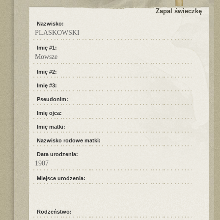
Zapal świeczkę
Nazwisko:
PLASKOWSKI
Imię #1:
Mowsze
Imię #2:
Imię #3:
Pseudonim:
Imię ojca:
Imię matki:
Nazwisko rodowe matki:
Data urodzenia:
1907
Miejsce urodzenia:
Rodzeństwo: