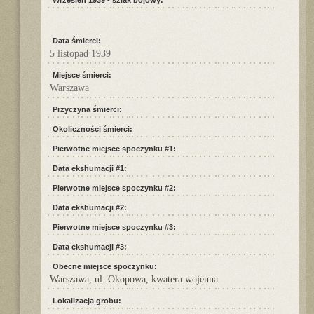
Wrzesień 1939 - szlak bojowy:
Data śmierci:
5 listopad 1939
Miejsce śmierci:
Warszawa
Przyczyna śmierci:
Okoliczności śmierci:
Pierwotne miejsce spoczynku #1:
Data ekshumacji #1:
Pierwotne miejsce spoczynku #2:
Data ekshumacji #2:
Pierwotne miejsce spoczynku #3:
Data ekshumacji #3:
Obecne miejsce spoczynku:
Warszawa, ul. Okopowa, kwatera wojenna
Lokalizacja grobu: