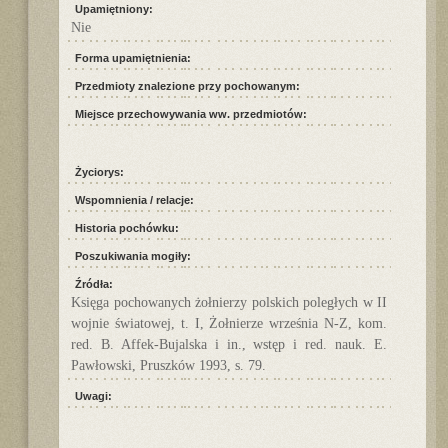
Upamiętniony:
Nie
Forma upamiętnienia:
Przedmioty znalezione przy pochowanym:
Miejsce przechowywania ww. przedmiotów:
Życiorys:
Wspomnienia / relacje:
Historia pochówku:
Poszukiwania mogiły:
Źródła:
Księga pochowanych żołnierzy polskich poległych w II
wojnie światowej, t. I, Żołnierze września N-Z, kom.
red. B. Affek-Bujalska i in., wstęp i red. nauk. E.
Pawłowski, Pruszków 1993, s. 79.
Uwagi: