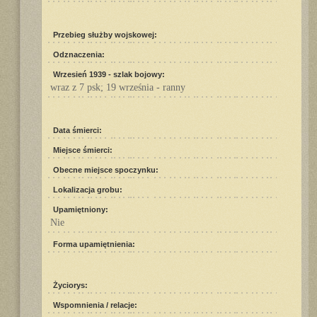
Przebieg służby wojskowej:
Odznaczenia:
Wrzesień 1939 - szlak bojowy:
wraz z 7 psk; 19 września - ranny
Data śmierci:
Miejsce śmierci:
Obecne miejsce spoczynku:
Lokalizacja grobu:
Upamiętniony:
Nie
Forma upamiętnienia:
Życiorys:
Wspomnienia / relacje: