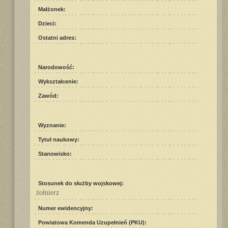
Małżonek:
Dzieci:
Ostatni adres:
Narodowość:
Wykształcenie:
Zawód:
Wyznanie:
Tytuł naukowy:
Stanowisko:
Stosunek do służby wojskowej:
żołnierz
Numer ewidencyjny:
Powiatowa Komenda Uzupełnień (PKU):