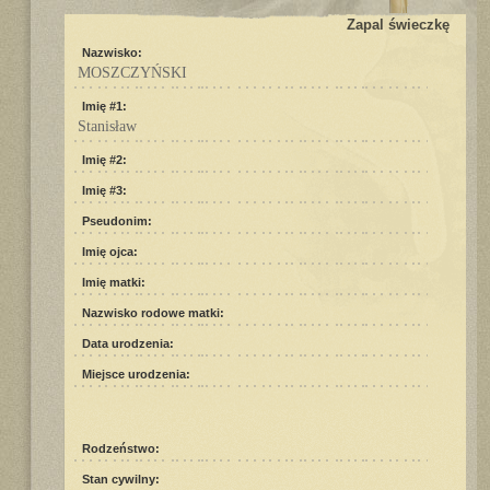
Zapal świeczkę
Nazwisko:
MOSZCZYŃSKI
Imię #1:
Stanisław
Imię #2:
Imię #3:
Pseudonim:
Imię ojca:
Imię matki:
Nazwisko rodowe matki:
Data urodzenia:
Miejsce urodzenia:
Rodzeństwo:
Stan cywilny: