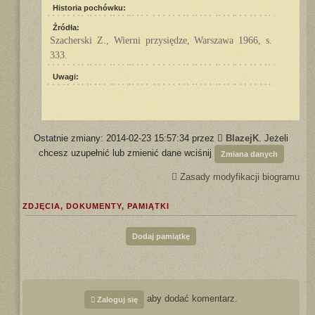
Historia pochówku:
Źródła:
Szacherski Z., Wierni przysiędze, Warszawa 1966, s.
333.
Uwagi:
Ostatnie zmiany: 2014-02-23 15:57:34 przez
BlazejK
. Jeżeli
chcesz uzupełnić lub zmienić dane wciśnij
Zmiana danych
Zasady modyfikacji biogramu
ZDJĘCIA, DOKUMENTY, PAMIĄTKI
Dodaj pamiątkę
aby dodać komentarz.
Zaloguj się