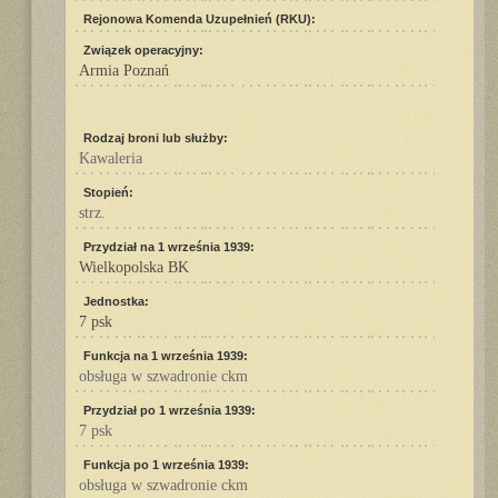
Rejonowa Komenda Uzupełnień (RKU):
Związek operacyjny:
Armia Poznań
Rodzaj broni lub służby:
Kawaleria
Stopień:
strz.
Przydział na 1 września 1939:
Wielkopolska BK
Jednostka:
7 psk
Funkcja na 1 września 1939:
obsługa w szwadronie ckm
Przydział po 1 września 1939:
7 psk
Funkcja po 1 września 1939:
obsługa w szwadronie ckm